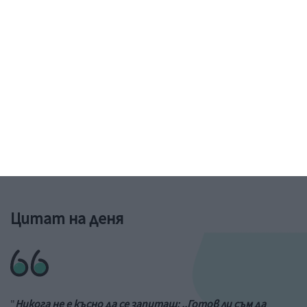
Рисунка: ученик от 6-и клас на 73 училище в София
&a;nbs;
Цитат на деня
"
Никога не е късно да се запиташ: ,,Готов ли съм да