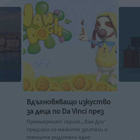
Вдъхновяващо изкуство
те
за деца по Da Vinci през
август
Премиерният сериал „Ван Дог“
5
те
предлага на малките зрители и
п
а
техните родители едно
п