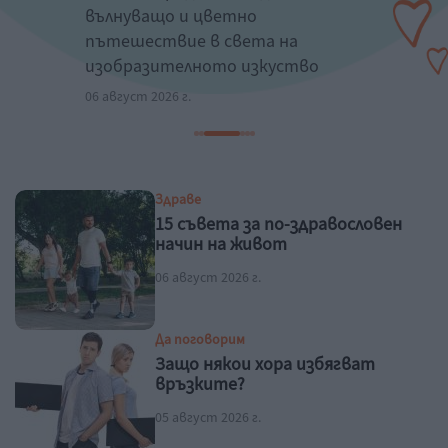
вълнуващо и цветно
о
пътешествие в света на
0
изобразителното изкуство
06 август 2026 г.
Здраве
15 съвета за по-здравословен
начин на живот
06 август 2026 г.
Да поговорим
Защо някои хора избягват
връзките?
05 август 2026 г.