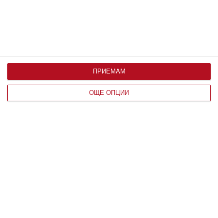
За детето
Пет шведски правила за възпитание
ПРИЕМАМ
26 януари 2025 г.
ОЩЕ ОПЦИИ