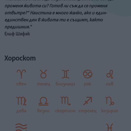
променя живота си? Готов ли съм да се променя
отвътре?“ Наистина е много жалко, ако и един-
единствен ден в живота ти е същият, както
предишния.“
Елиф Шафак
Хороскот
овен
телец
близнаци
рак
лъв
дева
везни
скорпион
стрелец
козирог