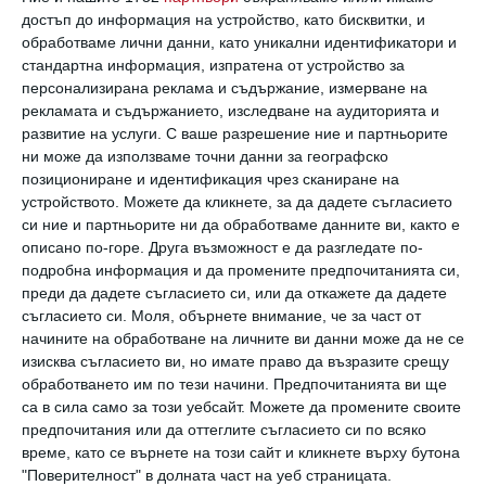
Как нервната майка „заразява“ дъщеря си
достъп до информация на устройство, като бисквитки, и
10 послания, които детето интуитивно попива
обработваме лични данни, като уникални идентификатори и
стандартна информация, изпратена от устройство за
19 юли 2026 г.
персонализирана реклама и съдържание, измерване на
рекламата и съдържанието, изследване на аудиторията и
развитие на услуги.
С ваше разрешение ние и партньорите
ни може да използваме точни данни за географско
позициониране и идентификация чрез сканиране на
устройството. Можете да кликнете, за да дадете съгласието
си ние и партньорите ни да обработваме данните ви, както е
описано по-горе. Друга възможност е да разгледате по-
подробна информация и да промените предпочитанията си,
преди да дадете съгласието си, или да откажете да дадете
съгласието си.
Моля, обърнете внимание, че за част от
начините на обработване на личните ви данни може да не се
изисква съгласието ви, но имате право да възразите срещу
обработването им по тези начини. Предпочитанията ви ще
са в сила само за този уебсайт. Можете да промените своите
Здраве
предпочитания или да оттеглите съгласието си по всяко
Защо бебето губи тегло в първите дни от
време, като се върнете на този сайт и кликнете върху бутона
живота
"Поверителност" в долната част на уеб страницата.