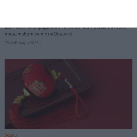
Зодии
Какъв тип носталгия изпитва всяка зодия
Шампион по страдания е Ракът, а най-прагматични са
представителите на Водолей
05 февруари 2026 г.
Зодии