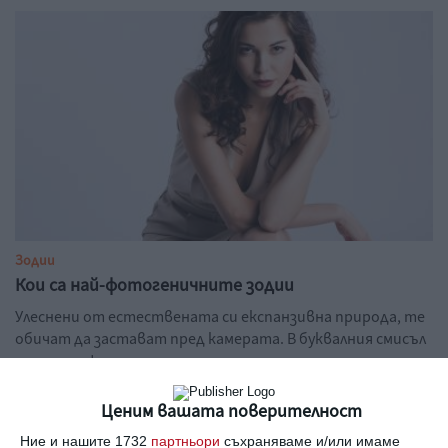
Зодии
Кои са най-фотогеничните зодии
Улеснени от естествената си експанзивна природа, те
обичат да застават пред камерата. В буквалния смисъл
на думата!
02 юли 2026 г.
Ценим вашата поверителност
Ние и нашите 1732
партньори
съхраняваме и/или имаме