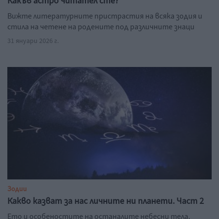
Какъв астро читател сте?
Вижте литературните пристрастия на всяка зодия и
стила на четене на родените под различните знаци
31 януари 2026 г.
Зодии
Какво казват за нас личните ни планети. Част 2
Ето и особеностите на останалите небесни тела,