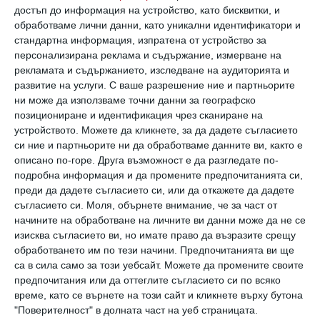
достъп до информация на устройство, като бисквитки, и
обработваме лични данни, като уникални идентификатори и
стандартна информация, изпратена от устройство за
персонализирана реклама и съдържание, измерване на
рекламата и съдържанието, изследване на аудиторията и
развитие на услуги.
С ваше разрешение ние и партньорите
ни може да използваме точни данни за географско
позициониране и идентификация чрез сканиране на
устройството. Можете да кликнете, за да дадете съгласието
си ние и партньорите ни да обработваме данните ви, както е
описано по-горе. Друга възможност е да разгледате по-
Зодии
подробна информация и да промените предпочитанията си,
Летен хороскоп за юли
преди да дадете съгласието си, или да откажете да дадете
съгласието си.
Моля, обърнете внимание, че за част от
Специални съвети знак по знак, за да се възползвате
начините на обработване на личните ви данни може да не се
максимално от ваканцията си
изисква съгласието ви, но имате право да възразите срещу
01 юли 2026 г.
обработването им по тези начини. Предпочитанията ви ще
са в сила само за този уебсайт. Можете да промените своите
предпочитания или да оттеглите съгласието си по всяко
време, като се върнете на този сайт и кликнете върху бутона
"Поверителност" в долната част на уеб страницата.