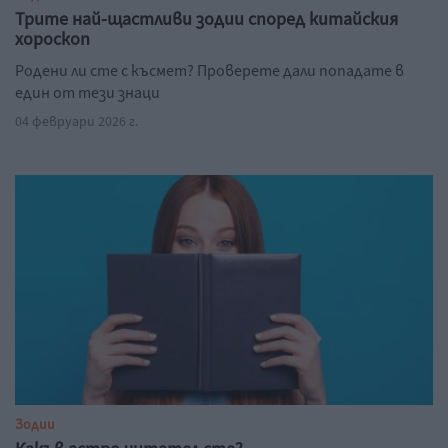
Трите най-щастливи зодии според китайския
хороскоп
Родени ли сте с късмет? Проверете дали попадате в
един от тези знаци
04 февруари 2026 г.
Зодии