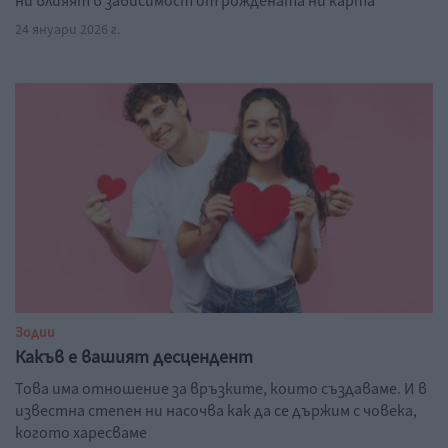
ни влияят в зависимост от рождената ни карта
24 януари 2026 г.
Зодии
Какъв е вашият десцендент
Това има отношение за връзките, които създаваме. И в
известна степен ни насочва как да се държим с човека,
когото харесваме