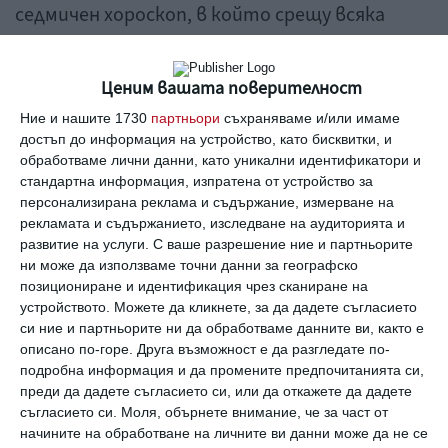
седмичен хороскоп, в който срещу всяка
иконка на съответната зодия, ще може да
видите какви са прогнозите за периода от
Ценим вашата поверителност
понеделник до неделя в областта на
Ние и нашите 1730
партньори
съхраняваме и/или имаме
здравето, работата, любовта,
достъп до информация на устройство, като бисквитки, и
семейството и дори отношенията ви с
обработваме лични данни, като уникални идентификатори и
стандартна информация, изпратена от устройство за
децата.
персонализирана реклама и съдържание, измерване на
рекламата и съдържанието, изследване на аудиторията и
развитие на услуги.
С ваше разрешение ние и партньорите
Приятно четене!
ни може да използваме точни данни за географско
хороскоп
седмичен
прогноза
здраве
работа
любов
семейство
позициониране и идентификация чрез сканиране на
деца
устройството. Можете да кликнете, за да дадете съгласието
си ние и партньорите ни да обработваме данните ви, както е
описано по-горе. Друга възможност е да разгледате по-
Още от
Свободно време
подробна информация и да промените предпочитанията си,
преди да дадете съгласието си, или да откажете да дадете
Какво означава
К
съгласието си.
Моля, обърнете внимание, че за част от
твоето име: Атанас
о
начините на обработване на личните ви данни може да не се