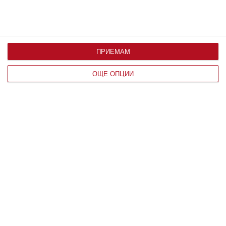
ПРИЕМАМ
ОЩЕ ОПЦИИ
Заедно
Идилия и релакс за семейството на
Башар Рахал
Любомира Башева пусна фоторазказ от ваканцията им
06 август 2026 г.