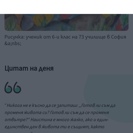
Рисунка: ученик от 6-и клас на 73 училище в София
&a;nbs;
Цитат на деня
"
Никога не е късно да се запиташ: ,,Готов ли съм да
променя живота си? Готов ли съм да се променя
отвътре?“ Наистина е много жалко, ако и един-
единствен ден в живота ти е същият, както