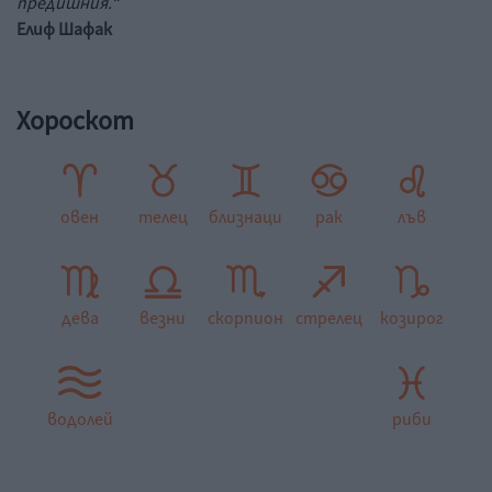
предишния.“
Елиф Шафак
Хороскот
овен
телец
близнаци
рак
лъв
дева
везни
скорпион
стрелец
козирог
водолей
риби