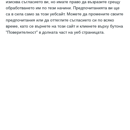
„
изисква съгласието ви, но имате право да възразите срещу
обработването им по тези начини. Предпочитанията ви ще
са в сила само за този уебсайт. Можете да промените своите
предпочитания или да оттеглите съгласието си по всяко
време, като се върнете на този сайт и кликнете върху бутона
"Поверителност" в долната част на уеб страницата.
Коментари
Трябва да сте регистриран потребител за да
напишете коментар
Виж всички коментари