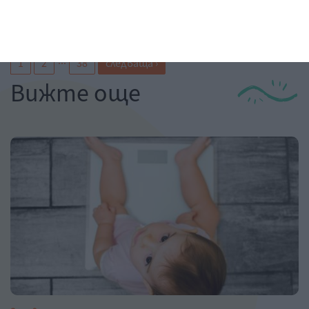
...
1
2
38
следваща ›
Вижте още