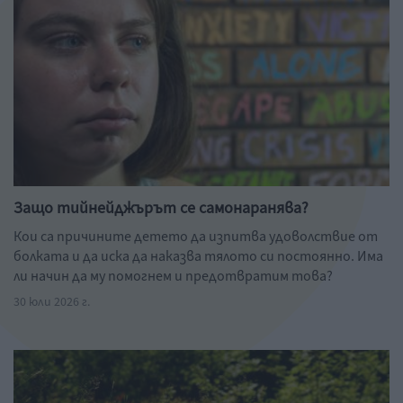
Защо тийнейджърът се самонаранява?
Кои са причините детето да изпитва удоволствие от
болката и да иска да наказва тялото си постоянно. Има
ли начин да му помогнем и предотвратим това?
30 юли 2026 г.