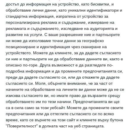
достъп до информация на устройство, като бисквитки, и
родителите си
обработваме лични данни, като уникални идентификатори и
Вместо да си затваряте очите за очевидните
стандартна информация, изпратена от устройство за
признаци, по-добре вземете мерки – спокойно и
персонализирана реклама и съдържание, измерване на
стратегически
рекламата и съдържанието, изследване на аудиторията и
развитие на услуги.
С ваше разрешение ние и партньорите
18 юли 2026 г.
ни може да използваме точни данни за географско
позициониране и идентификация чрез сканиране на
устройството. Можете да кликнете, за да дадете съгласието
си ние и партньорите ни да обработваме данните ви, както е
описано по-горе. Друга възможност е да разгледате по-
подробна информация и да промените предпочитанията си,
преди да дадете съгласието си, или да откажете да дадете
съгласието си.
Моля, обърнете внимание, че за част от
начините на обработване на личните ви данни може да не се
изисква съгласието ви, но имате право да възразите срещу
обработването им по тези начини. Предпочитанията ви ще
са в сила само за този уебсайт. Можете да промените своите
предпочитания или да оттеглите съгласието си по всяко
време, като се върнете на този сайт и кликнете върху бутона
Как децата да си спечелят нови приятели
"Поверителност" в долната част на уеб страницата.