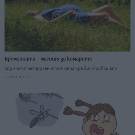
Бременната – магнит за комарите
Хормонът естроген и топлата кръв ги привличат
26 юли 2026 г.