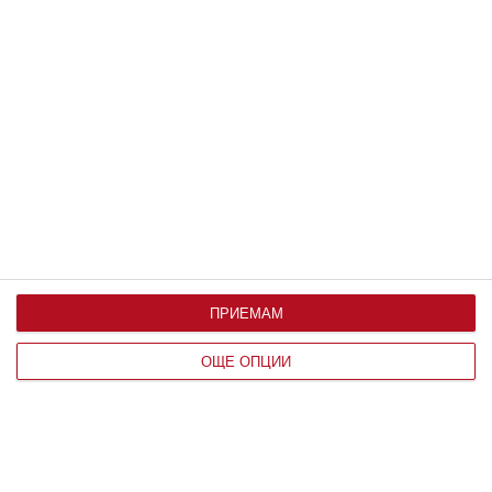
Музиката е полезна за децата
ПРИЕМАМ
Колкото по-рано ги запознаете с различните музикални
инструменти и стилове, толкова по-добре - това
ОЩЕ ОПЦИИ
развива не само слуха, но и естетическия усет на
малчугана
24 май 2026 г.