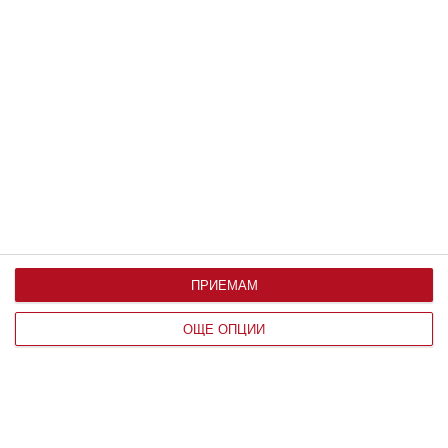
Дева
Дева (13 – 19 април): Продължавайте напред
Не се притеснявайте от критики и завист,
притежавате неоспорим талант
13 април 2026 г.
ПРИЕМАМ
ОЩЕ ОПЦИИ