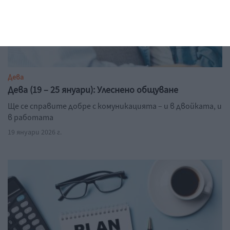
Дева
Дева (19 – 25 януари): Улеснено общуване
Ще се справите добре с комуникацията – и в двойката, и
в работата
19 януари 2026 г.