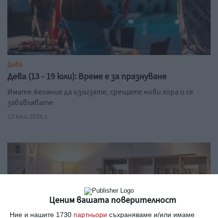
Дева
Дева (13 - 19 юли): Време е за празнуване
Имате желание да излизате, срещате нови хора и се
забавлявате
13 юли 2026 г.
Ценим вашата поверителност
Ние и нашите 1730
партньори
съхраняваме и/или имаме