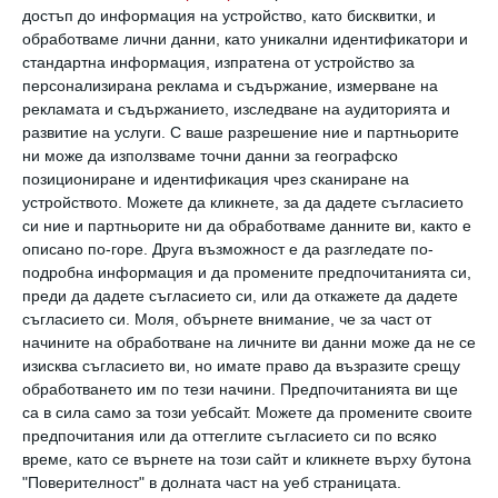
достъп до информация на устройство, като бисквитки, и
обработваме лични данни, като уникални идентификатори и
стандартна информация, изпратена от устройство за
персонализирана реклама и съдържание, измерване на
Дева
рекламата и съдържанието, изследване на аудиторията и
Дева (6 - 12 юли): Напрежение през уикенда
развитие на услуги.
С ваше разрешение ние и партньорите
ни може да използваме точни данни за географско
Ще се появят проблеми, които е по-добре да загърбите
позициониране и идентификация чрез сканиране на
и оставите в миналото
устройството. Можете да кликнете, за да дадете съгласието
06 юли 2026 г.
си ние и партньорите ни да обработваме данните ви, както е
описано по-горе. Друга възможност е да разгледате по-
подробна информация и да промените предпочитанията си,
преди да дадете съгласието си, или да откажете да дадете
съгласието си.
Моля, обърнете внимание, че за част от
начините на обработване на личните ви данни може да не се
изисква съгласието ви, но имате право да възразите срещу
обработването им по тези начини. Предпочитанията ви ще
са в сила само за този уебсайт. Можете да промените своите
предпочитания или да оттеглите съгласието си по всяко
време, като се върнете на този сайт и кликнете върху бутона
"Поверителност" в долната част на уеб страницата.