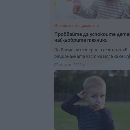
Мнение на специалиста
Пробвайте да успокоите дете
най-добрите техники
По време на истерии и остър гняв
рационалната част на мозъка се и
07 август 2026 г.