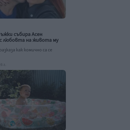
ръжки събира Асен
с любовта на живота му
азказа как комично са се
6 г.