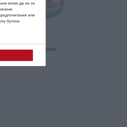
анни може да не се
начини.
 предпочитания или
ърху бутона
ето има глисти
познаем паразитите и какво
правим
.