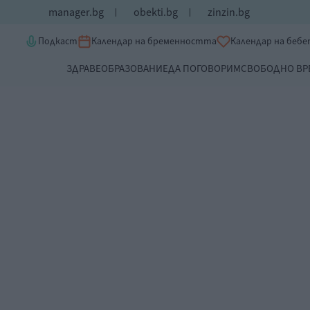
manager.bg
obekti.bg
zinzin.bg
Подкаст
Календар на бременността
Календар на беб
ЗДРАВЕ
ОБРАЗОВАНИЕ
ДА ПОГОВОРИМ
СВОБОДНО ВР