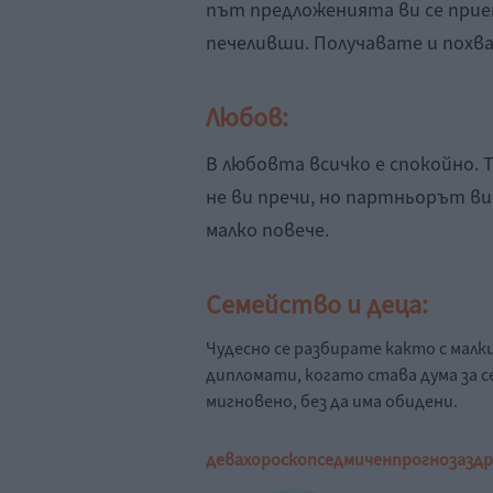
път предложенията ви се прие
печеливши. Получавате и похва
Любов:
В любовта всичко е спокойно. То
не ви пречи, но партньорът ви
малко повече.
Семейство и деца:
Чудесно се разбирате както с малки
дипломати, когато става дума за с
мигновено, без да има обидени.
дева
хороскоп
седмичен
прогноза
здр