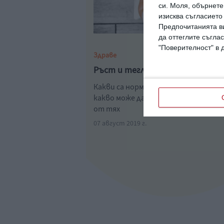
си.
Моля, обърнете 
изисква съгласието
Предпочитанията ви
да оттеглите съглас
"Поверителност" в 
Здраве
Ръст и тегло на бебето до 1 г
Какви са нормите месец по месец и 
какво може да се дължат отклоне
от тях
07 август 2019 г.