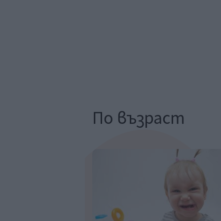
По възраст