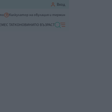
Вход
ето
Калкулатор на овулация и термин
ЕМЕ
С ТАТКО
НОВИНИ
ПО ВЪЗРАСТ