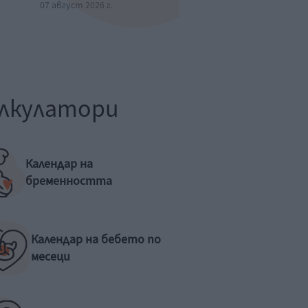
07 август 2026 г.
лкулатори
Календар на
бременността
Календар на бебето по
месеци