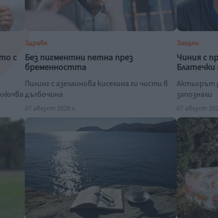
Здраве
Заедно
то с
Без пигментни петна през
Чиния с п
бременността
Блатечки 
Пилинг с азелаинова киселина ги чисти в
Актьорът р
зключва
дълбочина
запознали
07 август 2026 г.
07 август 202