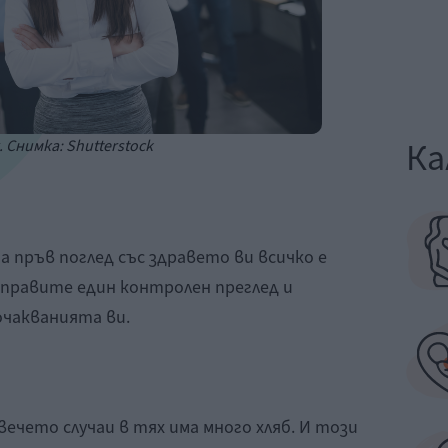
Ка
. Снимка: Shutterstock
а пръв поглед със здравето ви всичко е
аправите един контролен преглед и
чакванията ви.
вечето случаи в тях има много хляб. И този