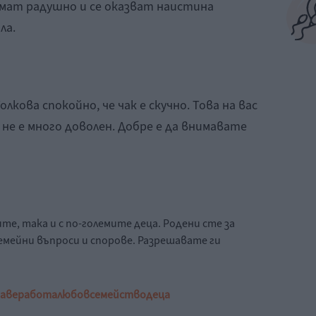
мат радушно и се оказват наистина
ла.
лкова спокойно, че чак е скучно. Това на вас
 не е много доволен. Добре е да внимавате
те, така и с по-големите деца. Родени сте за
емейни въпроси и спорове. Разрешавате ги
аве
работа
любов
семейство
деца