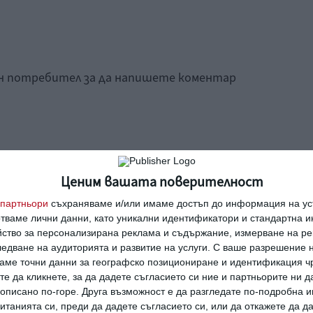
ан потребител за да напишете коментар
Ценим вашата поверителност
партньори
съхраняваме и/или имаме достъп до информация на уст
отваме лични данни, като уникални идентификатори и стандартна 
йство за персонализирана реклама и съдържание, измерване на ре
едване на аудиторията и развитие на услуги.
С ваше разрешение н
аме точни данни за географско позициониране и идентификация ч
те да кликнете, за да дадете съгласието си ние и партньорите ни 
е описано по-горе. Друга възможност е да разгледате по-подробна
танията си, преди да дадете съгласието си, или да откажете да д