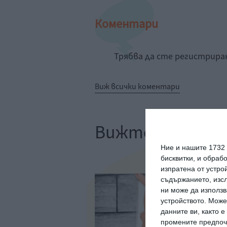
Коментари
Трябва да сте регистрир
Виж всички коментари
Вижте още
Ние и нашите 1732
бисквитки, и обраб
изпратена от устро
съдържанието, изсл
ни може да използв
устройството. Може
данните ви, както 
промените предпочи