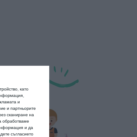
ройство, като
информация,
кламата и
ие и партньорите
рез сканиране на
да обработваме
 информация и да
адете съгласието