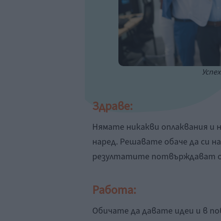
Успех
Здраве:
Нямате никакви оплаквания и н
наред. Решавате обаче да си н
резултатите потвърждават о
Работа:
Обичате да давате идеи и в по