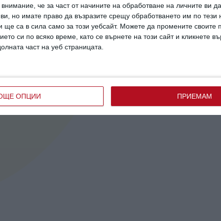
внимание, че за част от начините на обработване на личните ви д
 ви, но имате право да възразите срещу обработването им по тези 
 ще са в сила само за този уебсайт. Можете да промените своите
ието си по всяко време, като се върнете на този сайт и кликнете в
долната част на уеб страницата.
Здраве
Здраве
одина
9 ранни признака на аутизъм
Ужас: дет
на
Главната задача на родителите е да ги
Как да раз
нията
разпознаят
може да на
ОЩЕ ОПЦИИ
ПРИЕМАМ
30 август 2023 г.
21 юни 2020 г