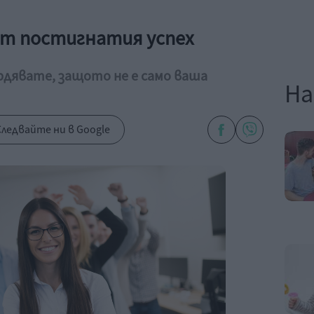
от постигнатия успех
ордявате, защото не е само ваша
На
ледвайте ни в Google