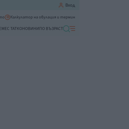
Вход
ето
Калкулатор на овулация и термин
ЕМЕ
С ТАТКО
НОВИНИ
ПО ВЪЗРАСТ