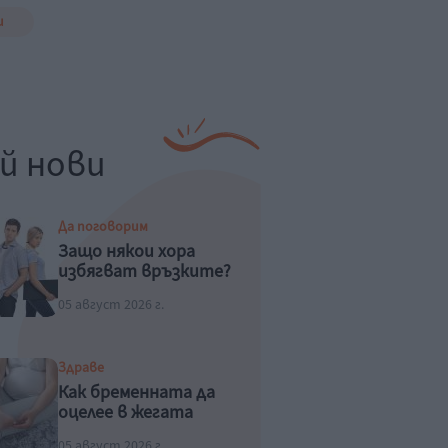
и
й нови
Да поговорим
Защо някои хора
избягват връзките?
05 август 2026 г.
Здраве
Как бременната да
оцелее в жегата
05 август 2026 г.