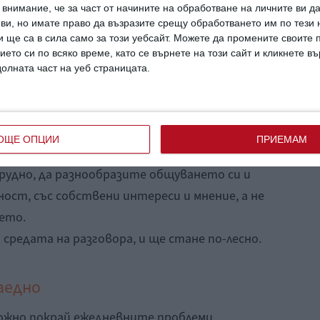
внимание, че за част от начините на обработване на личните ви д
 ви, но имате право да възразите срещу обработването им по тези 
 ще са в сила само за този уебсайт. Можете да промените своите
си. Снимка: Getty
ието си по всяко време, като се върнете на този сайт и кликнете в
долната част на уеб страницата.
на общуване между родителите често
 на бизнес партньори и се свежда до
а ежедневни неща - какво трябва да се купи,
ОЩЕ ОПЦИИ
ПРИЕМАМ
прави, да заведе ...
рудно, да разнообразите общуването си и
ост, със собствени интереси и мнение, а не
ето.
 средата на разговора, и ще стане по-лесно.
аедно
ожно покрай ежедневните проблеми.