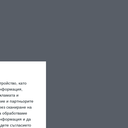
ройство, като
информация,
кламата и
ие и партньорите
рез сканиране на
да обработваме
 информация и да
адете съгласието