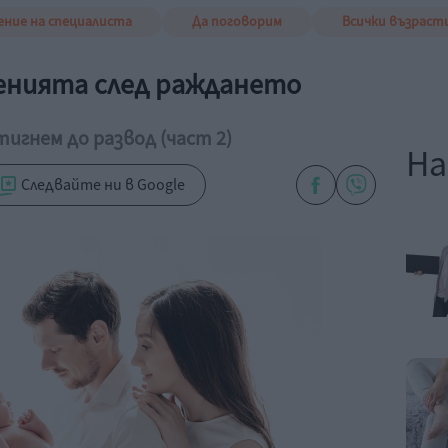
ение на специалиста
Да поговорим
Всички възраст
енията след раждането
тигнем до развод (част 2)
На
Следвайте ни в Google