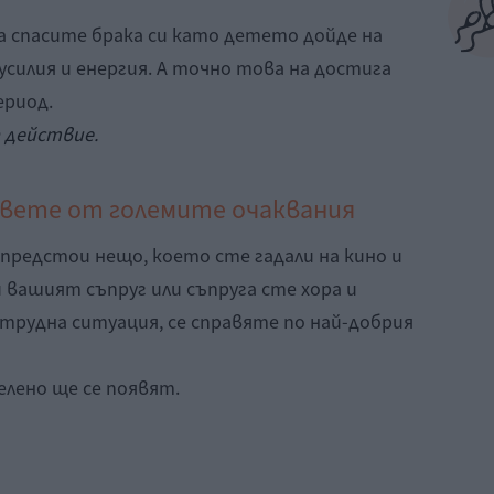
а спасите брака си като детето дойде на
 усилия и енергия. А точно това на достига
ериод.
 действие.
ървете от големите очаквания
 предстои нещо, което сте гадали на кино и
и вашият съпруг или съпруга сте хора и
трудна ситуация, се справяте по най-добрия
елено ще се появят.