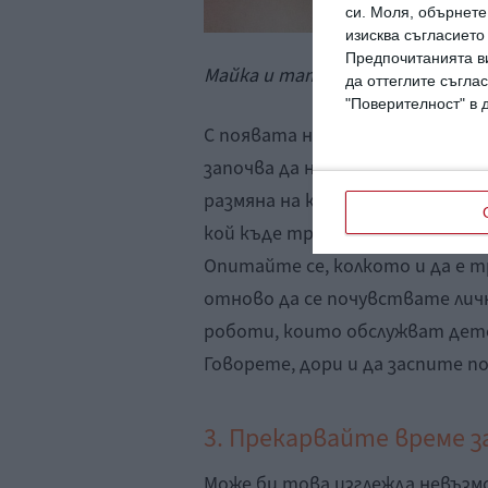
си.
Моля, обърнете 
изисква съгласието
Предпочитанията ви
Майка и татко целуват бебето 
да оттеглите съглас
"Поверителност" в 
С появата на бебето стилът 
започва да наподобява контакт
размяна на кратки съобщения з
кой къде трябва да отиде, да на
Опитайте се, колкото и да е т
отново да се почувствате личн
роботи, които обслужват дет
Говорете, дори и да заспите по
3. Прекарвайте време з
Може би това изглежда невъзм