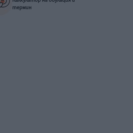
Калкулатор на овулация и
термин