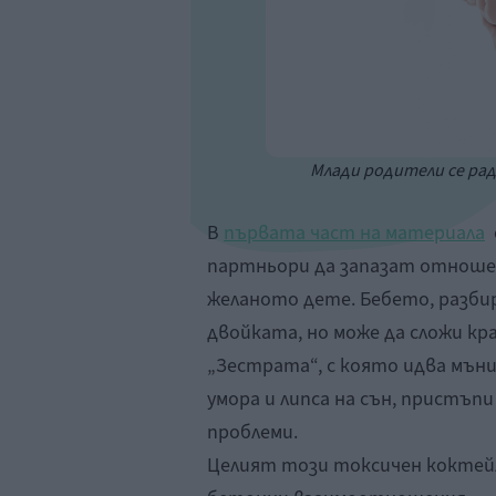
Млади родители се рад
В
първата част на материала
с
партньори да запазат отношен
желаното дете. Бебето, разби
двойката, но може да сложи кр
„Зестрата“, с която идва мън
умора и липса на сън, пристъп
проблеми.
Целият този токсичен коктейл