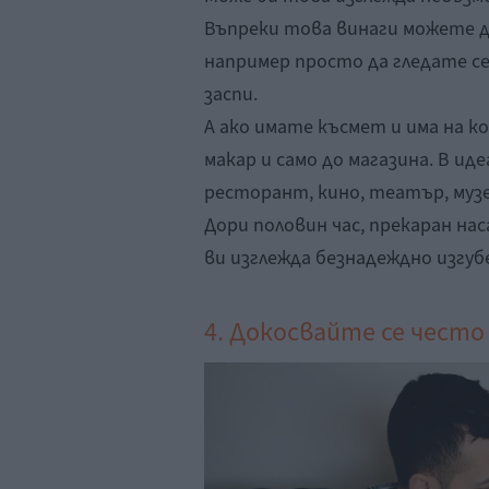
Въпреки това винаги можете д
например просто да гледате с
заспи.
А ако имате късмет и има на к
макар и само до магазина. В иде
ресторант, кино, театър, музе
Дори половин час, прекаран нас
ви изглежда безнадеждно изгуб
4. Докосвайте се често