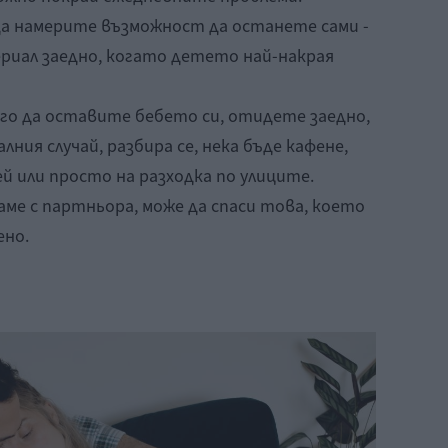
а намерите възможност да останете сами -
ериал заедно, когато детето най-накрая
ого да оставите бебето си, отидете заедно,
алния случай, разбира се, нека бъде кафене,
й или просто на разходка по улиците.
аме с партньора, може да спаси това, което
ено.