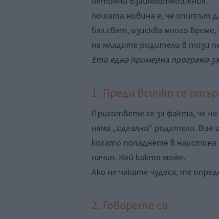
бетонни взаимоотношения.
Лошата новина е, че опитът д
бял свят, изисква много време,
на младите родители в този п
Ето една примерна програма за
1. Преди всичко се от
Пригответе се за факта, че не
няма „идеални“ родители. Вие 
когато попаднете в наистина 
начин. Кой както може.
Ако не чакате чудеса, те опред
2. Говорете си