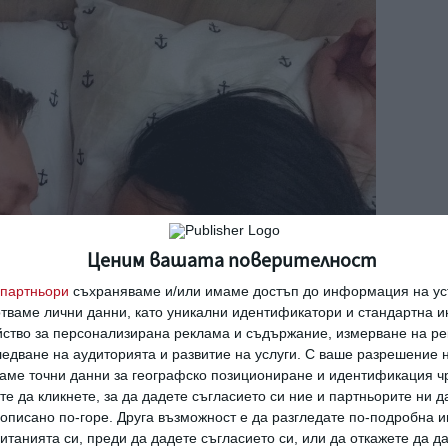
Ценим вашата поверителност
партньори
съхраняваме и/или имаме достъп до информация на уст
отваме лични данни, като уникални идентификатори и стандартна 
йство за персонализирана реклама и съдържание, измерване на ре
едване на аудиторията и развитие на услуги.
С ваше разрешение н
аме точни данни за географско позициониране и идентификация ч
те да кликнете, за да дадете съгласието си ние и партньорите ни 
е описано по-горе. Друга възможност е да разгледате по-подробна
танията си, преди да дадете съгласието си, или да откажете да д