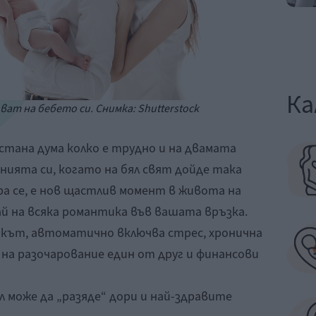
Ка
ват на бебето си. Снимка: Shutterstock
тана дума колко е трудно и на двамата
ията си, когато на бял свят дойде така
ра се, е нов щастлив момент в живота на
ай на всяка романтика във вашата връзка.
икът, автоматично включва стрес, хронична
и на разочарование един от друг и финансови
 може да „разяде“ дори и най-здравите