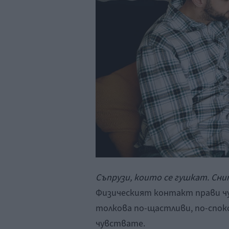
Съпрузи, които се гушкат. Сним
Физическият контакт прави чу
толкова по-щастливи, по-споко
чувствате.