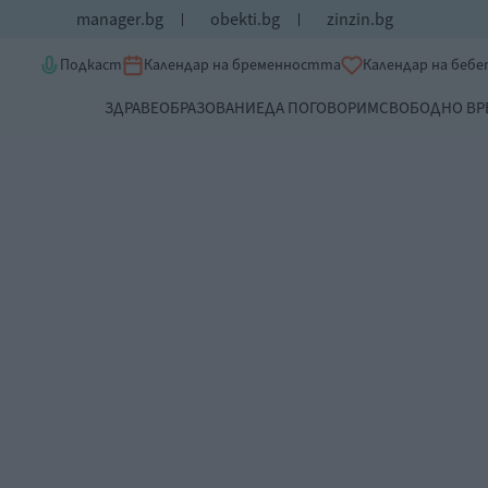
manager.bg
obekti.bg
zinzin.bg
Подкаст
Календар на бременността
Календар на беб
ЗДРАВЕ
ОБРАЗОВАНИЕ
ДА ПОГОВОРИМ
СВОБОДНО ВР