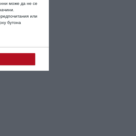
анни може да не се
начини.
 предпочитания или
ърху бутона