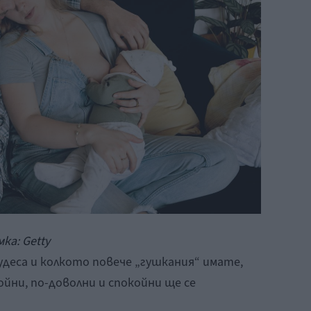
ка: Getty
деса и колкото повече „гушкания“ имате,
йни, по-доволни и спокойни ще се