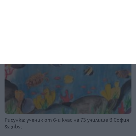
Рисунка на деня
Рисунка: ученик от 6-и клас на 73 училище в София
&a;nbs;