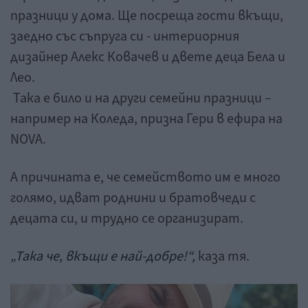
празници у дома. Ще посреща гости вкъщи,
заедно със съпруга си - интериорния
дизайнер Алекс Ковачев и двете деца Бела и
Лео.
Така е било и на други семейни празници –
например на Коледа, призна Гери в ефира на
NOVA.
А причината е, че семейството им е много
голямо, идват роднини и братовчеди с
децата си, и трудно се организират.
„Така че, вкъщи е най-добре!“,
каза тя.