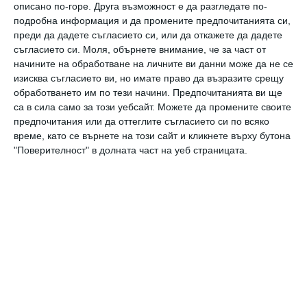
описано по-горе. Друга възможност е да разгледате по-
празниците отрано, за да могат всички по-
подробна информация и да промените предпочитанията си,
дълго да се радват на украсата.
преди да дадете съгласието си, или да откажете да дадете
съгласието си.
Моля, обърнете внимание, че за част от
А задачите по подготовката на празниците
начините на обработване на личните ви данни може да не се
били разпределени по отбори.
изисква съгласието ви, но имате право да възразите срещу
5-годишният Лео
е най-деен и ентусиазиран
обработването им по тези начини. Предпочитанията ви ще
са в сила само за този уебсайт. Можете да промените своите
участник.
предпочитания или да оттеглите съгласието си по всяко
Той и татко му Алекс ще отговарят за
време, като се върнете на този сайт и кликнете върху бутона
"Поверителност" в долната част на уеб страницата.
салатите и месото на празничната
трапеза.
А Гери и малката Бела ще боядисват яйцата.
празници
време
подготовка
Великден
Още от
Да поговорим