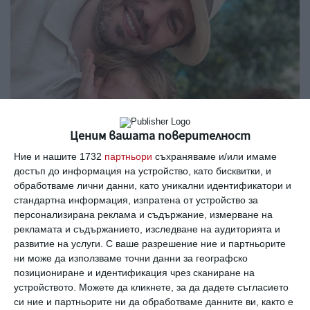
Ценим вашата поверителност
Ние и нашите 1732
партньори
съхраняваме и/или имаме
достъп до информация на устройство, като бисквитки, и
обработваме лични данни, като уникални идентификатори и
стандартна информация, изпратена от устройство за
персонализирана реклама и съдържание, измерване на
рекламата и съдържанието, изследване на аудиторията и
Гери, Алекс Ковачев и Лео, който се преви на
развитие на услуги.
С ваше разрешение ние и партньорите
ни може да използваме точни данни за географско
зайче. Снимка: Instagram
позициониране и идентификация чрез сканиране на
устройството. Можете да кликнете, за да дадете съгласието
Къщата им била подредена и украсена за
си ние и партньорите ни да обработваме данните ви, както е