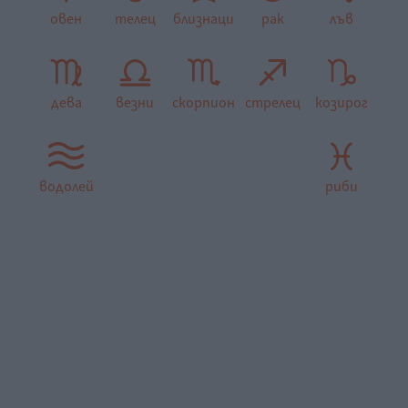
овен
телец
близнаци
рак
лъв
дева
везни
скорпион
стрелец
козирог
водолей
риби