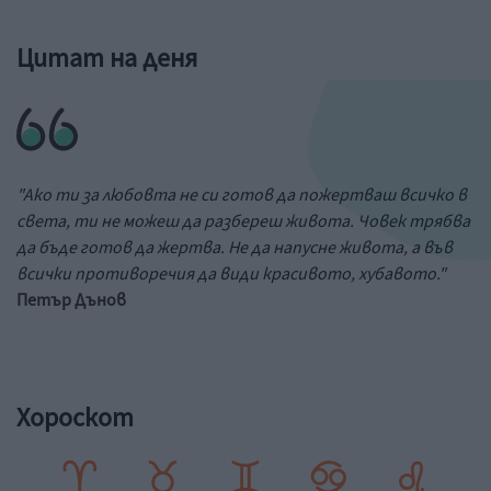
Цитат на деня
"Ако ти за любовта не си готов да пожертваш всичко в
света, ти не можеш да разбереш живота. Човек трябва
да бъде готов да жертва. Не да напусне живота, а във
всички противоречия да види красивото, хубавото."
Петър Дънов
Хороскот