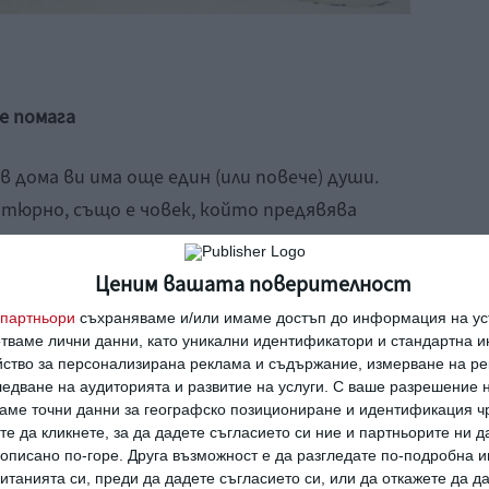
е помага
 дома ви има още един (или повече) души.
атюрно, също e човек, който предявява
 и време.
Ценим вашата поверителност
а са непременно негативни. Но не бива и да
партньори
съхраняваме и/или имаме достъп до информация на уст
като преди. Така акцентирате върху
отваме лични данни, като уникални идентификатори и стандартна 
нс да позитивните неща. Приемете
йство за персонализирана реклама и съдържание, измерване на ре
едване на аудиторията и развитие на услуги.
С ваше разрешение н
е по-бързо.
аме точни данни за географско позициониране и идентификация ч
те да кликнете, за да дадете съгласието си ние и партньорите ни 
е описано по-горе. Друга възможност е да разгледате по-подробна
учва се
танията си, преди да дадете съгласието си, или да откажете да д