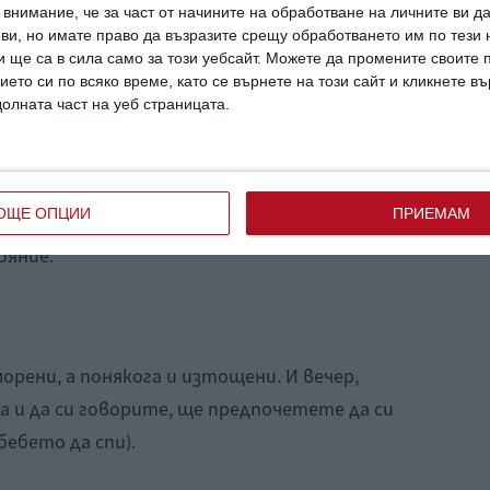
внимание, че за част от начините на обработване на личните ви д
и най-сплотените и обичащи се двойки, след
 ви, но имате право да възразите срещу обработването им по тези 
 ще са в сила само за този уебсайт. Можете да промените своите
аистина моменти, които просто мразите
ието си по всяко време, като се върнете на този сайт и кликнете в
 когато се прибере от работа, вие го
долната част на уеб страницата.
 всяка негова дума.
И това ще отмине. Важното е да не
ОЩЕ ОПЦИИ
ПРИЕМАМ
тро и да не задълбочавате, превръщайки
ояние.
орени, а понякога и изтощени. И вечер,
а и да си говорите, ще предпочетете да си
бебето да спи).