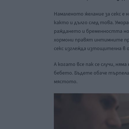
Намаленото желание за секс е 
както и дълго след това. Умо
раждането и бременността нос
хормони правят интимните пр
секс изглежда изтощителна в 
А когато все пак се случи, ням
бебето. Бъдете обаче търпелив
мястото.