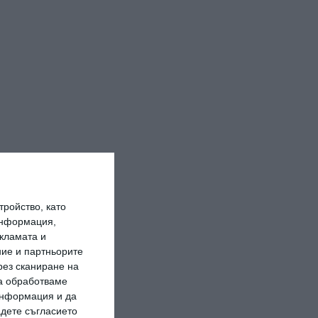
ройство, като
информация,
кламата и
ие и партньорите
рез сканиране на
да обработваме
 информация и да
адете съгласието