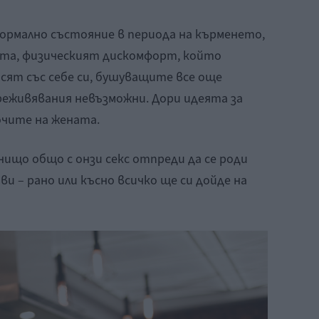
нормално състояние в периода на кърменето,
рата, физическият дискомфорт, който
ят със себе си, бушуващите все още
еживявания невъзможни. Дори идеята за
очите на жената.
а нищо общо с онзи секс отпреди да се роди
и – рано или късно всичко ще си дойде на