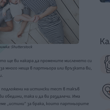
Ка
имка: Shutterstock
ето ще ви накара да промените мисленето си
за много неща в партньора или връзката ви,
и.
 подложени на истински тест в такъв
и обедини, така и да ви раздалечи. Има
чеме „истини“ за брака, които партньорите