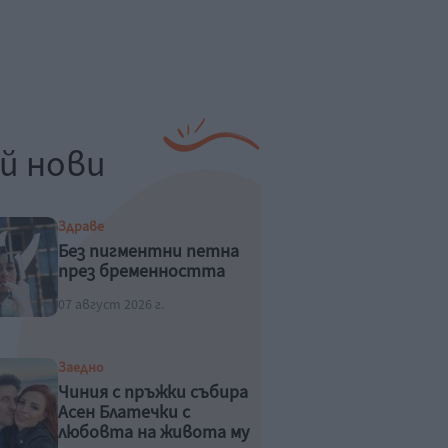
й нови
Здраве
Без пигментни петна
през бременността
07 август 2026 г.
Заедно
Чиния с пръжки събира
Асен Блатечки с
любовта на живота му