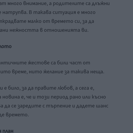
ват много внимание, а родителите са длъжни
се натрупва. В такава ситуация е много
ткрадвате малко от времето си, за да
рани нежността в отношенията ви.
алото
античните жестове са били част от
ито време, нито желание за такива неща.
 било, за да правите любов, а сега е,
новина е, че и този период рано или късно
а да се заредите с търпение и дадете шанс
де времето.
н план