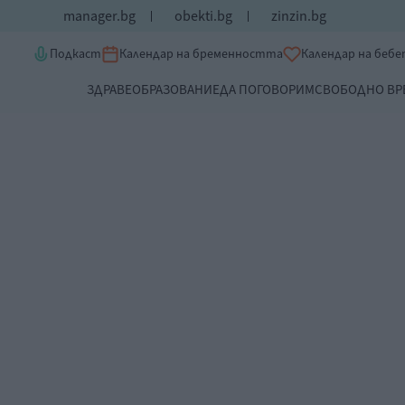
manager.bg
obekti.bg
zinzin.bg
Подкаст
Календар на бременността
Календар на беб
ЗДРАВЕ
ОБРАЗОВАНИЕ
ДА ПОГОВОРИМ
СВОБОДНО ВР