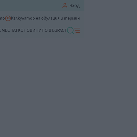
Вход
ето
Калкулатор на овулация и термин
ЕМЕ
С ТАТКО
НОВИНИ
ПО ВЪЗРАСТ