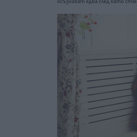
осъзнават едва след като ста