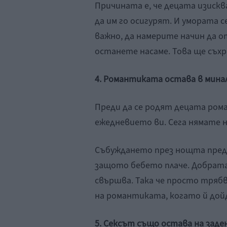
Причината е, че децата изиск
да им го осигурят. И умората 
важно, да намерите начин да о
останете насаме. Това ще съх
4. Романтика
та остава в мин
Преди да се родят децата ром
ежедневието ви. Сега нямате н
Събуждането през нощта преди е
защото бебето плаче. Добрата 
свършва. Така че просто трябв
на романтиката, когато й дой
5. Сексът
също остава на заде