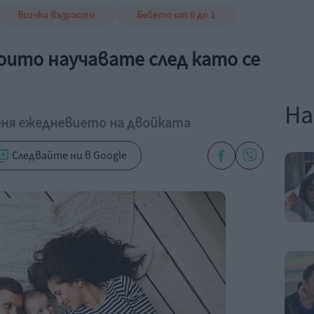
Всички възрасти
Бебето от 0 до 1
които научавате след като се
На
меня ежедневието на двойката
Следвайте ни в Google