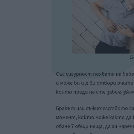
Сн
Със сигурност появата на беб
и може би ще ви отвори очите 
които преди не сте забелязвал
Бракът или съжителството са
момент, който може както да в
обаче 7 общи неща, да ги наре