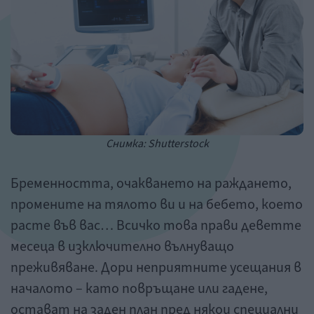
Снимка: Shutterstock
Бременността, очакването на раждането,
промените на тялото ви и на бебето, което
расте във вас… Всичко това прави деветте
месеца в изключително вълнуващо
преживяване. Дори неприятните усещания в
началото – като повръщане или гадене,
остават на заден план пред някои специални