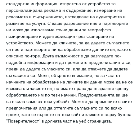
полът на детето е точно това, което сте
стандартна информация, изпратена от устройство за
искали, емоционалното въздействие е много
персонализирана реклама и съдържание, измерване на
рекламата и съдържанието, изследване на аудиторията и
силно. Но дори и да не е, това пак е радостна
развитие на услуги.
С ваше разрешение ние и партньорите
новина. А и вече имате и по-ясно
ни може да използваме точни данни за географско
позициониране и идентификация чрез сканиране на
изображение на детето, което носите. И
устройството. Можете да кликнете, за да дадете съгласието
започвате да мислите не за То, а за Нея или
си ние и партньорите ни да обработваме данните ви, както е
описано по-горе. Друга възможност е да разгледате по-
Него, умувате кои ваши черти ще наследи и
подробна информация и да промените предпочитанията си,
кои от партньора ви.
преди да дадете съгласието си, или да откажете да дадете
съгласието си.
Моля, обърнете внимание, че за част от
начините на обработване на личните ви данни може да не се
Първото движение
изисква съгласието ви, но имате право да възразите срещу
обработването им по тези начини. Предпочитанията ви ще
Всяка жена го описва по различен начин: като
са в сила само за този уебсайт. Можете да промените своите
предпочитания или да оттеглите съгласието си по всяко
погалване на пеперудени крила, като
време, като се върнете на този сайт и кликнете върху бутона
разтърсване и дори като електрошок.
"Поверителност" в долната част на уеб страницата.
Каквото и да е, това първо движение на
бебето в корема, остава за цял живот в