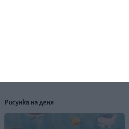
Образование
Картини от приказки оживяват пред
кино „Кабана”
Изложбата на София Попйорданова превръща парка
пред НДК в Омагьосана гора
04 август 2026 г.
Рисунка на деня