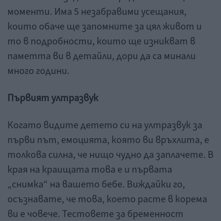
моменти. Има 5 незабравими усещания,
които обаче ще запомните за цял живот и
то в подробности, които ще изникват в
паметта ви в детайли, дори да са минали
много години.
Първият ултразвук
Когато видите детето си на ултразвук за
първи път, емоцията, която ви връхлита, е
толкова силна, че нищо чудно да заплачете. В
края на краищата това е и първата
„снимка“ на вашето бебе. Виждайки го,
осъзнавате, че това, което расте в корема
ви е човече. Тестовете за бременност