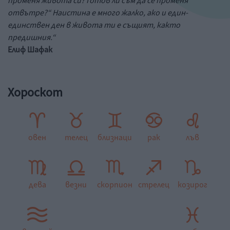
променя живота си? Готов ли съм да се променя
отвътре?“ Наистина е много жалко, ако и един-
единствен ден в живота ти е същият, както
предишния.“
Елиф Шафак
Хороскот
овен
телец
близнаци
рак
лъв
дева
везни
скорпион
стрелец
козирог