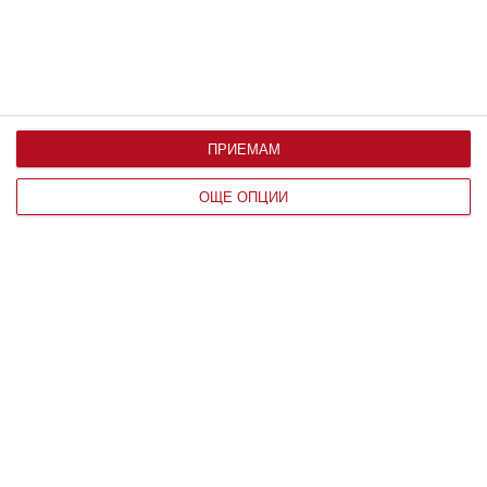
ПРИЕМАМ
ОЩЕ ОПЦИИ
Заедно
Идилия и релакс за семейството на
Башар Рахал
Любомира Башева пусна фоторазказ от ваканцията им