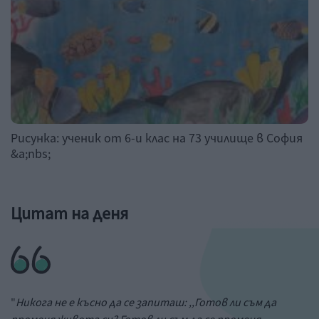
Рисунка: ученик от 6-и клас на 73 училище в София
&a;nbs;
Цитат на деня
"
Никога не е късно да се запиташ: ,,Готов ли съм да