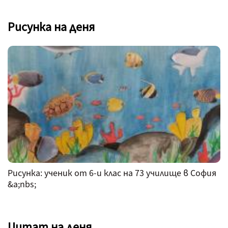
Рисунка на деня
Рисунка: ученик от 6-и клас на 73 училище в София
&a;nbs;
Цитат на деня