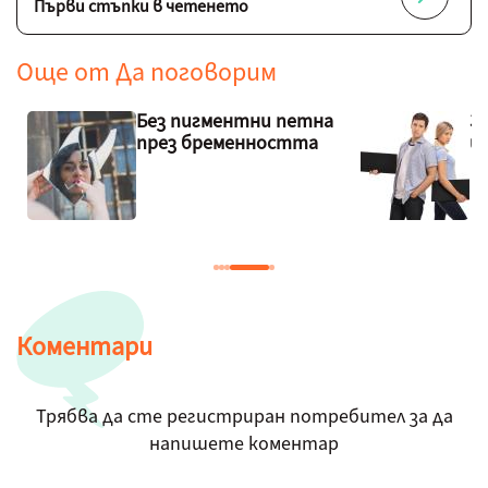
Първи стъпки в четенето
Още от
Да поговорим
Защо някои хора
К
избягват връзките?
н
т
Коментари
Трябва да сте регистриран потребител за да
напишете коментар