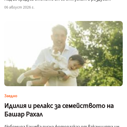
06 август 2026 г.
Заедно
Идилия и релакс за семейството на
Башар Рахал
Любомира Башева пусна фоторазказ от ваканцията им