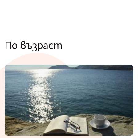
По възраст