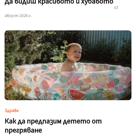
Да видиш красивото и хубавото
07
август 2026 г.
Здраве
Как да предпазим детето от
прегряване