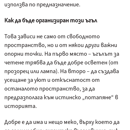
използва по предназначение.
К
ак да бъде организиран този ъгъл
Това зависи не само от свободното
пространство, но и от някои други важни
опорни точки. На първо място – ъгълът за
четене трябва да бъде добре осветен (от
прозорец или лампа). На второ – да създава
усещане за уют и откъснатост от
останалото пространство, за да
предразполага към истинско „потапяне“ в
историята.
Добре е да има и нещо меко, върху което да