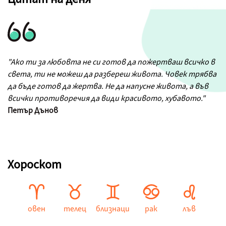
"Ако ти за любовта не си готов да пожертваш всичко в
света, ти не можеш да разбереш живота. Човек трябва
да бъде готов да жертва. Не да напусне живота, а във
всички противоречия да види красивото, хубавото."
Петър Дънов
Хороскот
овен
телец
близнаци
рак
лъв