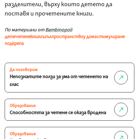
разделители, върху които детето да
поставя и прочетените книги.
По материали от
Bambinopoli
дете
четене
книги
ъгъл
пространство
у дома
стимулиране
подкрепа
Да поговорим
Непознатите ползи за ума от четенето на
глас
Образование
Способността за четене се оказа вродена
Образование