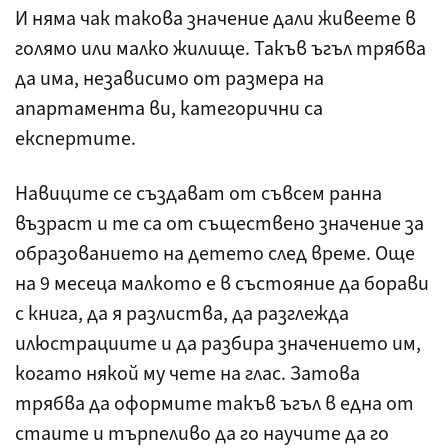
И няма чак такова значение дали живеете в
голямо или малко жилище. Такъв ъгъл трябва
да има, независимо от размера на
апартамента ви, категорични са
експертите.
Навиците се създават от съвсем ранна
възраст и те са от съществено значение за
образованието на детето след време. Още
на 9 месеца малкото е в състояние да борави
с книга, да я разлиства, да разглежда
илюстрациите и да разбира значението им,
когато някой му чете на глас. Затова
трябва да оформите такъв ъгъл в една от
стаите и търпеливо да го научите да го