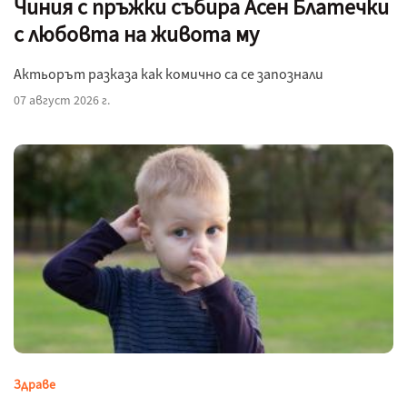
Чиния с пръжки събира Асен Блатечки
с любовта на живота му
Актьорът разказа как комично са се запознали
07 август 2026 г.
Здраве