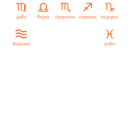
дева
везни
скорпион
стрелец
козирог
водолей
риби