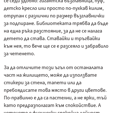
се седи удобно: гигантска възглавница, пуф,
детско кресло или просто по-пухкав килим,
отрупан с различни по размер възглавнички
за подпиране. Библиотеката трябва да бъде
на една ръка разстояние, за да не се налага
детето да става. Ставайки и тръгвайки
към нея, то вече ще се е разсеяло и забравило
за четенето.
За да отличите този ъгъл от останалата
част на жилището, може да използвате
стикери за стена, тапети или да
пребоядисате това място в други цветове.
По-правилно е да са пастелни, а не ярки, тъй
като предразполагат към спокойствие. А
четенето е физически спокойна дейност.