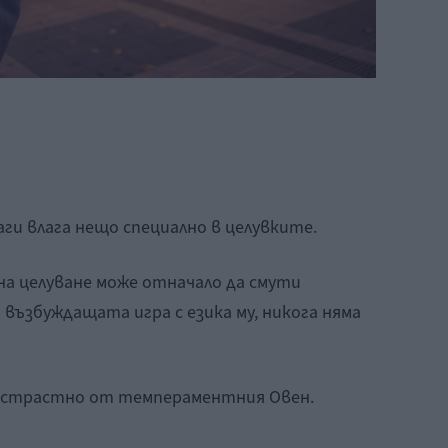
аги влага нещо специално в целувките.
 на целуване може отначало да смути
 възбуждащата игра с езика му, никога няма
по-страстно от темпераментния Овен.