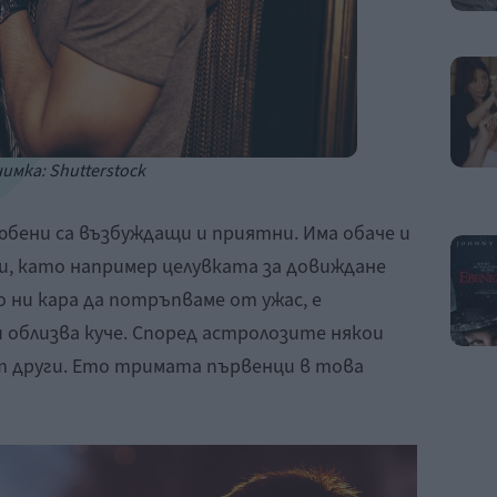
имка: Shutterstock
бени са възбуждащи и приятни. Има обаче и
ки, като например целувката за довиждане
о ни кара да потръпваме от ужас, е
и облизва куче. Според астролозите някои
от други. Ето тримата първенци в това