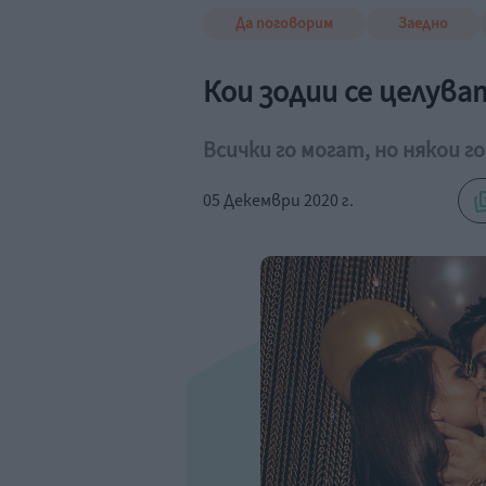
Да поговорим
Заедно
Кои зодии се целува
Всички го могат, но някои 
05 Декември 2020 г.