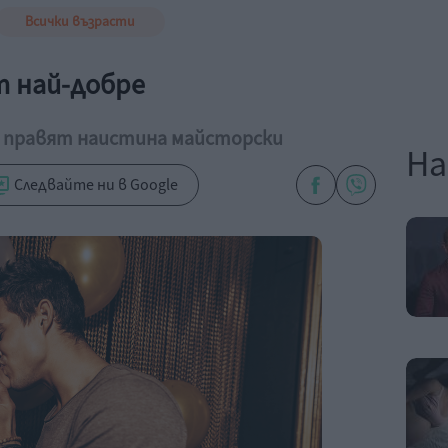
Всички възрасти
т най-добре
го правят наистина майсторски
На
Следвайте ни в Google