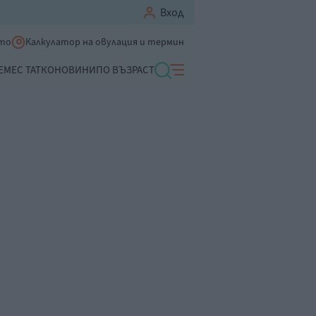
Вход
ето
Калкулатор на овулация и термин
ЕМЕ
С ТАТКО
НОВИНИ
ПО ВЪЗРАСТ