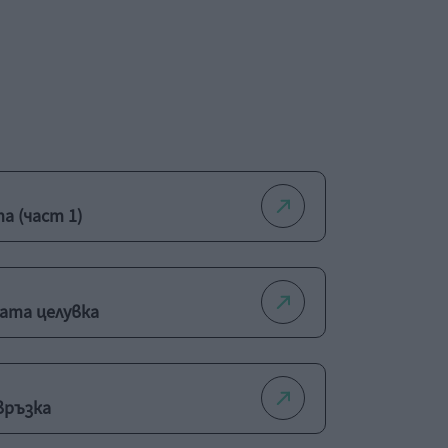
а (част 1)
ата целувка
връзка