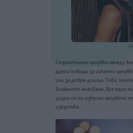
Сн
Страстните целувки между влю
други поводи за искрени целув
или за добре дошъл. Това, коет
влажното млясване, все едно н
зодии са по-изкусни целувачи 
изкуство.