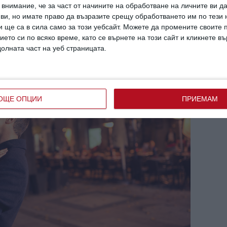
внимание, че за част от начините на обработване на личните ви д
е продължителни целувки, горещо ви
 ви, но имате право да възразите срещу обработването им по тези 
 ще са в сила само за този уебсайт. Можете да промените своите
гадже Лъв!
ието си по всяко време, като се върнете на този сайт и кликнете в
долната част на уеб страницата.
ОЩЕ ОПЦИИ
ПРИЕМАМ