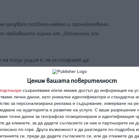
 че целуват особено нежно и проникновено.
ват любовните сцени от „Отнесени от
.
а тази зодия е, че се стараят да
ртньора си. Целувките на този воден знак
Ценим вашата поверителност
партньори
съхраняваме и/или имаме достъп до информация на уст
отваме лични данни, като уникални идентификатори и стандартна 
йство за персонализирана реклама и съдържание, измерване на ре
едване на аудиторията и развитие на услуги.
С ваше разрешение н
 очакват диви и страстни целувки. Той
аме точни данни за географско позициониране и идентификация ч
та, като подлудява партньора си с
те да кликнете, за да дадете съгласието си ние и партньорите ни 
е описано по-горе. Друга възможност е да разгледате по-подробна
зика си.
танията си, преди да дадете съгласието си, или да откажете да д