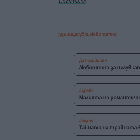
Обекти.бг
зодии
целувки
любопитно
Да поговорим
Любопитно за целувкат
Здраве
Магията на романтичн
Заедно
Тайната на трайната 