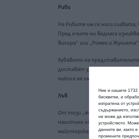
Риби
На Рибите им се носи славата,
Пред очите ни веднага изник
вихъра“ или „Ромео и Жулиета“
Хубавото на представителите н
доставят удоволствие и на па
никога не омръзват!
Ние и нашите 1732
Лъв
бисквитки, и обраб
изпратена от устро
съдържанието, изсл
От този „животински“ знак се
ни може да използв
наистина оправдава очаквания
устройството. Може
данните ви, както 
майсторската акробатика на е
промените предпочи