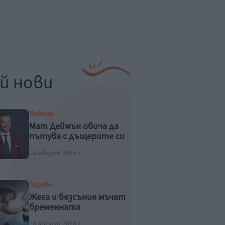
й нови
Новини
Мат Деймън обича да
пътува с дъщерите си
08 август 2026 г.
Здраве
Жега и безсъние мъчат
бременната
08 август 2026 г.