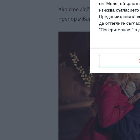
си.
Моля, обърнете 
Ако сте любители на дълбокит
изисква съгласието
Предпочитанията ви
препоръчваме да си хванете за 
да оттеглите съглас
"Поверителност" в 