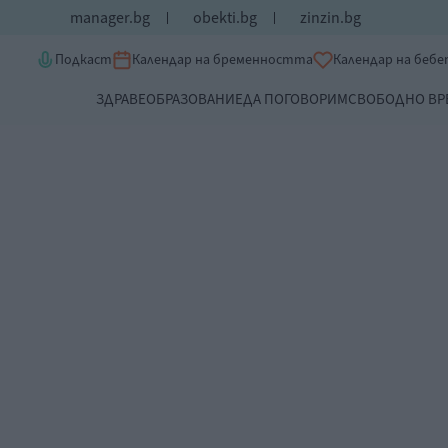
manager.bg
obekti.bg
zinzin.bg
Подкаст
Календар на бременността
Календар на беб
ЗДРАВЕ
ОБРАЗОВАНИЕ
ДА ПОГОВОРИМ
СВОБОДНО ВР