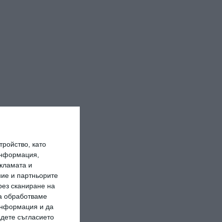
ройство, като
информация,
кламата и
ие и партньорите
рез сканиране на
да обработваме
 информация и да
адете съгласието