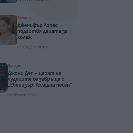
Заедно
Дженифър Лопес
подготвя децата за
колеж
08 август 2026 г.
Заедно
Джони Деп – царят на
чудаците се завръща с
„Ебенизър: Коледна песен“
08 август 2026 г.