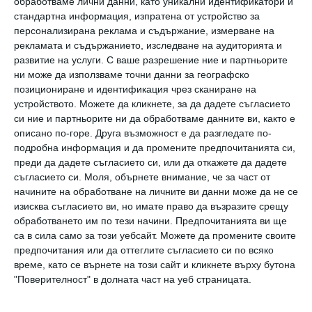
обработваме лични данни, като уникални идентификатори и
свързват хазартните игри със
стандартна информация, изпратена от устройство за
персонализирана реклама и съдържание, измерване на
забавлението и го превръщат в нещо като
рекламата и съдържанието, изследване на аудиторията и
хоби, но самата мисъл, че разчитаме само на
развитие на услуги.
С ваше разрешение ние и партньорите
ни може да използваме точни данни за географско
късмета си, за да постигнем нещо в живота,
позициониране и идентификация чрез сканиране на
трябва да ни накара да се замислим сериозно.
устройството. Можете да кликнете, за да дадете съгласието
си ние и партньорите ни да обработваме данните ви, както е
описано по-горе. Друга възможност е да разгледате по-
Ако оставим настрана загубеното време,
подробна информация и да промените предпочитанията си,
дадените пари от любителите на
преди да дадете съгласието си, или да откажете да дадете
съгласието си.
Моля, обърнете внимание, че за част от
лотарийните игри, могат да се използват за
начините на обработване на личните ви данни може да не се
далеч по-стойностни неща. Изглежда
изисква съгласието ви, но имате право да възразите срещу
примамливо с един билет да оправим целия
обработването им по тези начини. Предпочитанията ви ще
са в сила само за този уебсайт. Можете да промените своите
си живот, както са го направили хората по
предпочитания или да оттеглите съгласието си по всяко
телевизията, но това няма да се случи, и
време, като се върнете на този сайт и кликнете върху бутона
"Поверителност" в долната част на уеб страницата.
всеки от нас го разбира много добре. Дори да
спечелим някаква по-голяма сума, това не