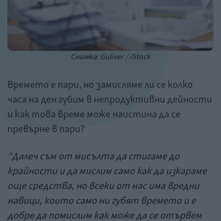
Снимка: Guliver / iStock
Времето е пари, но замисляме ли се колко
часа на ден губим в непродуктивни дейности
и как това време може наистина да се
превърне в пари?
"Далеч съм от мисълта да стигаме до
крайности и да мислим само как да изкараме
още средства, но всеки от нас има вредни
навици, които само ни губят времето и е
добре да помислим как може да се отървем