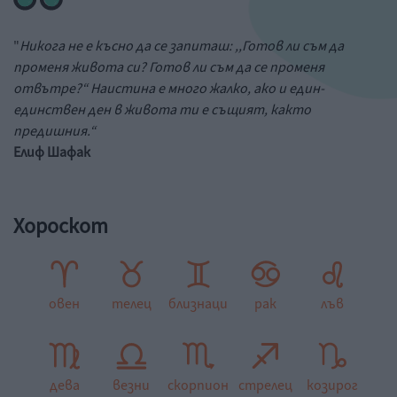
"
Никога не е късно да се запиташ: ,,Готов ли съм да
променя живота си? Готов ли съм да се променя
отвътре?“ Наистина е много жалко, ако и един-
единствен ден в живота ти е същият, както
предишния.“
Елиф Шафак
Хороскот
овен
телец
близнаци
рак
лъв
дева
везни
скорпион
стрелец
козирог