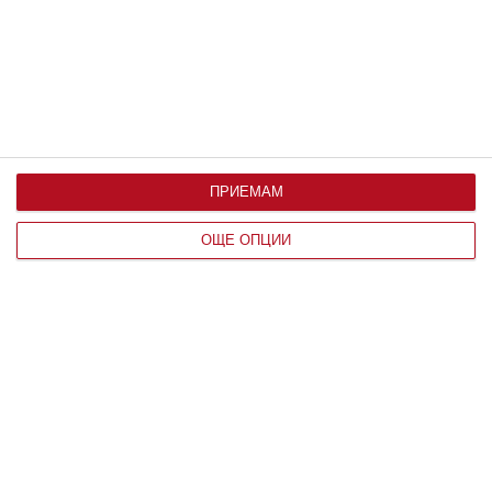
По възраст
ПРИЕМАМ
ОЩЕ ОПЦИИ
Здраве
Как да предпазим детето от
прегряване