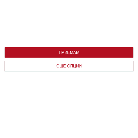
По възраст
ПРИЕМАМ
ОЩЕ ОПЦИИ
Здраве
Как да предпазим детето от
прегряване