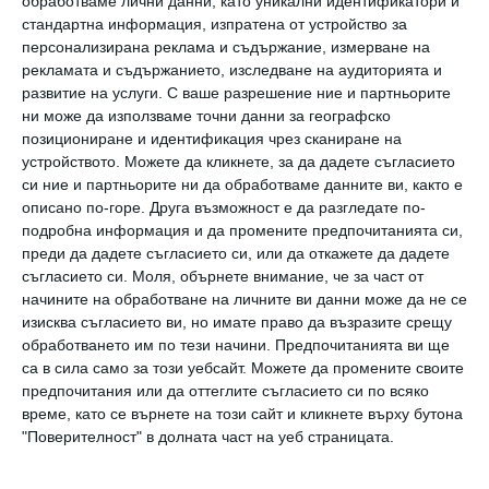
обработваме лични данни, като уникални идентификатори и
изпробват нови неща и постоянно се
стандартна информация, изпратена от устройство за
стремят да разширяват хоризонта си.
персонализирана реклама и съдържание, измерване на
рекламата и съдържанието, изследване на аудиторията и
Обикновено са си самодостатъчни и нямат
развитие на услуги.
С ваше разрешение ние и партньорите
проблем да се хранят в ресторант, да
ни може да използваме точни данни за географско
пътуват в чужда страна или да
позициониране и идентификация чрез сканиране на
устройството. Можете да кликнете, за да дадете съгласието
практикуват спорт без чужда компания.
си ние и партньорите ни да обработваме данните ви, както е
Непрестанно преоткриват зоната си на
описано по-горе. Друга възможност е да разгледате по-
подробна информация и да промените предпочитанията си,
комфорт и им харесва да събират нови
преди да дадете съгласието си, или да откажете да дадете
преживявания.
съгласието си.
Моля, обърнете внимание, че за част от
начините на обработване на личните ви данни може да не се
изисква съгласието ви, но имате право да възразите срещу
4. Вземат си почивки
обработването им по тези начини. Предпочитанията ви ще
са в сила само за този уебсайт. Можете да промените своите
Хората със силен характер усещат кога
предпочитания или да оттеглите съгласието си по всяко
време, като се върнете на този сайт и кликнете върху бутона
имат нужда от почивка и не се свенят да си я
"Поверителност" в долната част на уеб страницата.
вземат, когато се налага. Познават