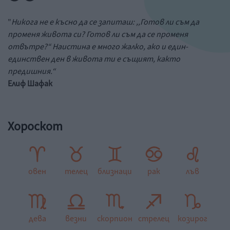
"
Никога не е късно да се запиташ: ,,Готов ли съм да
променя живота си? Готов ли съм да се променя
отвътре?“ Наистина е много жалко, ако и един-
единствен ден в живота ти е същият, както
предишния.“
Елиф Шафак
Хороскот
овен
телец
близнаци
рак
лъв
дева
везни
скорпион
стрелец
козирог