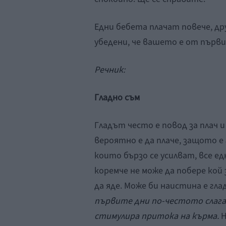
Едни бебета плачат повече, дру
убедени, че вашето е от първи
Речник:
Гладно съм
Гладът често е повод за плач и
вероятно е да плаче, защото е
които бързо се усилват, все е
коремче не може да побере кой 
да яде. Може би наистина е гла
първите дни по-честото слага
стимулира притока на кърма.
Н