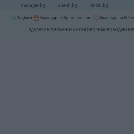
manager.bg
obekti.bg
zinzin.bg
Подкаст
Календар на бременността
Календар на беб
ЗДРАВЕ
ОБРАЗОВАНИЕ
ДА ПОГОВОРИМ
СВОБОДНО ВР