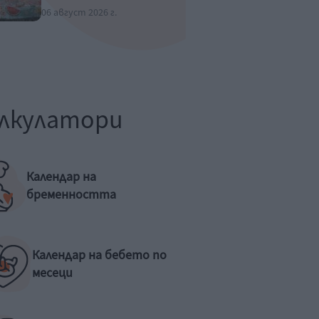
06 август 2026 г.
лкулатори
Календар на
бременността
Календар на бебето по
месеци