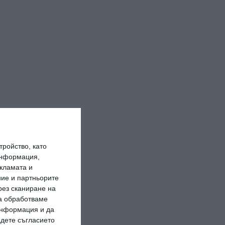
ройство, като
информация,
кламата и
ие и партньорите
рез сканиране на
да обработваме
 информация и да
адете съгласието