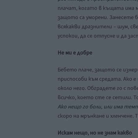
плачат, когато в къщата има мн
защото са уморени. Занесете 
всякакви дразнители – шум, све
успокои, да се отпусне и да засп
Не ми е добре
Бебето плаче, защото се изнерв
приспособи към средата. Ако 
около него. Обградете го с по
всичко, което сте се сетили. Т
Ако нещо го боли, или има тем
скоро на мрънкане и хленчене. 
Искам нещо, но не знам какво