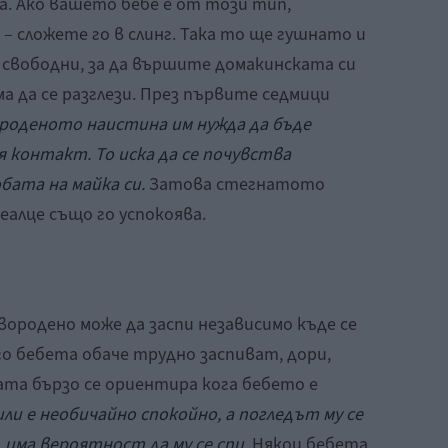
а. Ако вашето бебе е от този тип,
 – сложете го в слинг. Така то ще гушнато и
а свободни, за да вършите домакинската си
а да се разглези. През първите седмици
роденото наистина им нужда да бъде
 контакт. То иска да се почувства
бата на майка си.
Затова стегнатото
деалце също го успокоява.
ородено може да заспи независимо къде се
ого бебета обаче трудно заспиват, дори,
ата бързо се ориентира кога бебето е
или е необичайно спокойно, а погледът му се
има вероятност да му се спи.
Някои бебета