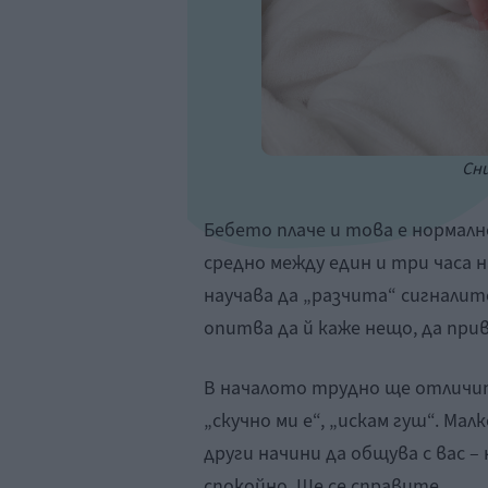
Сни
Бебето плаче и това е нормално
средно между един и три часа н
научава да „разчита“ сигналит
опитва да й каже нещо, да прив
В началото трудно ще отличите
„скучно ми е“, „искам гуш“. Ма
други начини да общува с вас – н
спокойно. Ще се справите.