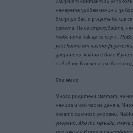
Близкият контакт ги успокояв
намерете удобен начин и за вас
близо до вас, а ръцете ви ще с
работа. Не се страхувайте, ням
това няма как да се случи.
Ново
успокоено от чисто физическия
защитено, както е било в утро
повиване в пелена или в леко о
Cпи ми се
Много родители смятат, че нов
намира и кой час на деня е. Мн
когато са много уморени. Майк
уморено.
Ако то мрънка, плаче 
рее някъде в пространството, 