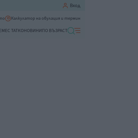
Вход
ето
Калкулатор на овулация и термин
ЕМЕ
С ТАТКО
НОВИНИ
ПО ВЪЗРАСТ