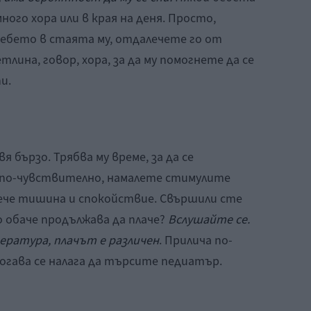
ого хора или в края на деня. Просто,
бебето в стаята му, отдалечете го от
тлина, говор, хора, за да му помогнете да се
и.
я бързо. Трябва му време, за да се
е по-чувствително, намалете стимулите
вече тишина и спокойствие. Свършили сте
о обаче продължава да плаче?
Вслушайте се.
пература, плачът е различен
. Прилича по-
Тогава се налага да търсите педиатър.