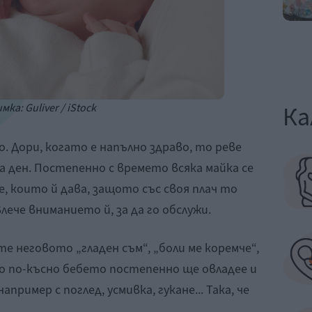
Ка
мка: Guliver / iStock
. Дори, когато е напълно здраво, то реве
а ден. Постепенно с времето всяка майка се
е, които й дава, защото със своя плач то
лече вниманието й, за да го обслужи.
 неговото „гладен съм“, „боли ме коремче“,
лко по-късно бебето постепенно ще овладее и
апример с поглед, усмивка, гукане... Така, че