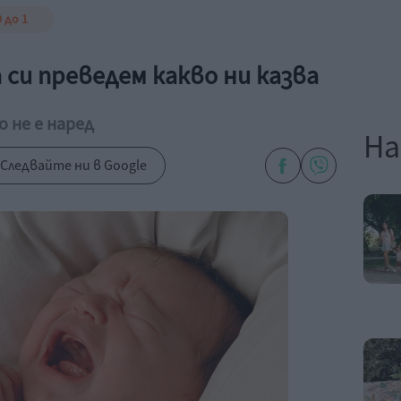
 до 1
а си преведем какво ни казва
о не е наред
На
Следвайте ни в Google