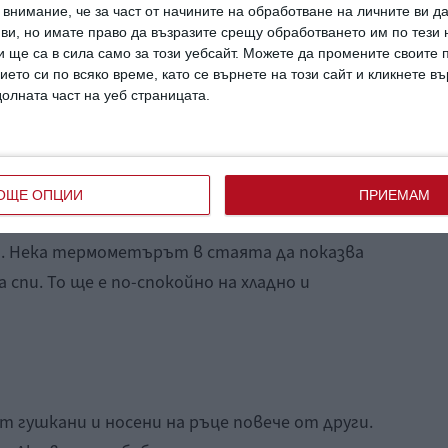
внимание, че за част от начините на обработване на личните ви д
 ви, но имате право да възразите срещу обработването им по тези 
ва от претоплянето.
Има едно правило – ако
 ще са в сила само за този уебсайт. Можете да промените своите
то да е с един слой дрехи повече – блузка и
ието си по всяко време, като се върнете на този сайт и кликнете в
долната част на уеб страницата.
а проверите дали му е топло, като го
е прекалено загрято, значи трябва да го
ОЩЕ ОПЦИИ
ПРИЕМАМ
 на крачетата не е показател дали на
о. Нека термометърът в стаята да показва
а спи. То ще е по-спокойно на хладно и
т гушкани и носени на ръце повече от други.