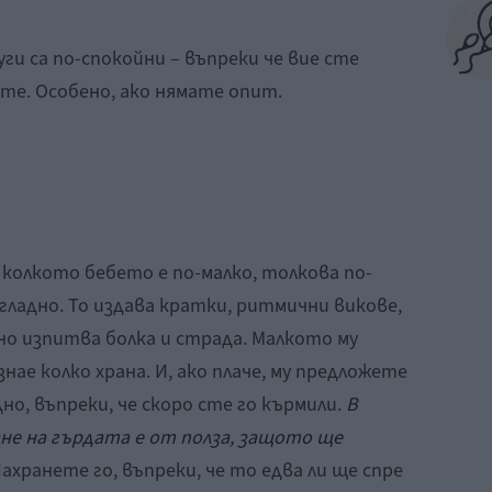
ги са по-спокойни – въпреки че вие сте
те. Особено, ако нямате опит.
 колкото бебето е по-малко, толкова по-
 гладно. То издава кратки, ритмични викове,
дно изпитва болка и страда. Малкото му
знае колко храна. И, ако плаче, му предложете
дно, въпреки, че скоро сте го кърмили.
В
не на гърдата е от полза, защото ще
ахранете го, въпреки, че то едва ли ще спре