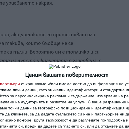
йте уригването накрая.
ира, ако дрешките го притесняват или
ма такива, които въобще не се
е са пълни. Вероятно им е топличко и си
ата на дупето и крачетата е зачервена, е
щото изпитва дискомфорт.
Преобуйте го и
Ценим вашата поверителност
ите не го притиска и стяга.
партньори
съхраняваме и/или имаме достъп до информация на уст
отваме лични данни, като уникални идентификатори и стандартна 
йство за персонализирана реклама и съдържание, измерване на ре
едване на аудиторията и развитие на услуги.
С ваше разрешение н
аме точни данни за географско позициониране и идентификация ч
преобуват, нито да ги къпят. Трудно
те да кликнете, за да дадете съгласието си ние и партньорите ни 
ху кожата си и предпочитат да са на
е описано по-горе. Друга възможност е да разгледате по-подробна
-бързи и сръчни при преобличането.
танията си, преди да дадете съгласието си, или да откажете да д