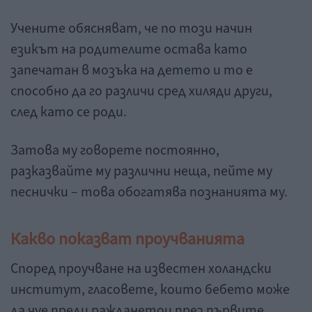
Учените обясняват, че по този начин
езикът на родителите остава като
запечатан в мозъка на детето и то е
способно да го различи сред хиляди други,
след като се роди.
Затова му говорете постоянно,
разказвайте му различни неща, пейте му
песнички – това обогатява познанията му.
Какво показват проучванията
Според проучване на известен холандски
институт, гласовете, които бебето може
да чуе преди ражданетои през първите