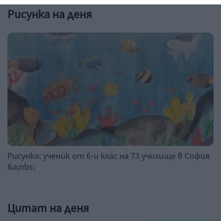
Рисунка на деня
Рисунка: ученик от 6-и клас на 73 училище в София
&a;nbs;
Цитат на деня