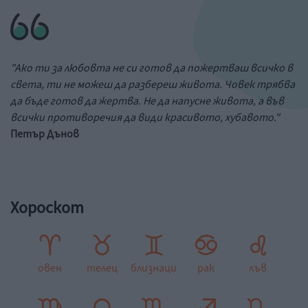
"Ако ти за любовта не си готов да пожертваш всичко в
света, ти не можеш да разбереш живота. Човек трябва
да бъде готов да жертва. Не да напусне живота, а във
всички противоречия да види красивото, хубавото."
Петър Дънов
Хороскот
овен
телец
близнаци
рак
лъв