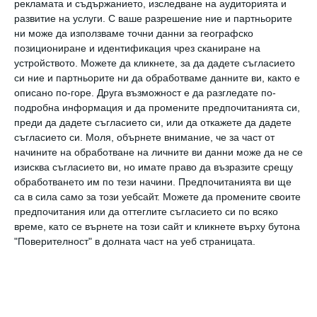
рекламата и съдържанието, изследване на аудиторията и
научат корейски език. Момчетата с
развитие на услуги.
С ваше разрешение ние и партньорите
корейски произход се справили много по-
ни може да използваме точни данни за географско
позициониране и идентификация чрез сканиране на
добре, дори и като произношение, макар
устройството. Можете да кликнете, за да дадете съгласието
никога да не са учили този език.
си ние и партньорите ни да обработваме данните ви, както е
описано по-горе. Друга възможност е да разгледате по-
подробна информация и да промените предпочитанията си,
Но докато са били в утробата и след
преди да дадете съгласието си, или да откажете да дадете
раждането, те са имали възможност да го
съгласието си.
Моля, обърнете внимание, че за част от
слушат и запомнят. И сега това им е
начините на обработване на личните ви данни може да не се
изисква съгласието ви, но имате право да възразите срещу
помогнало.
обработването им по тези начини. Предпочитанията ви ще
са в сила само за този уебсайт. Можете да промените своите
предпочитания или да оттеглите съгласието си по всяко
Какви са изводите
време, като се върнете на този сайт и кликнете върху бутона
"Поверителност" в долната част на уеб страницата.
Учените смятат, че звуците на говоримия
език, които бебетата чуват, когато са още
в утробата, могат да повлияят на