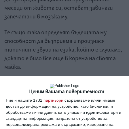
месеци от живота си, остават завинаги
запечатани в мозъка му.
Те също така определят бъдещата му
способност да възприема и произнася
типичните звуци на езика, който е слушало,
докато е било все още в корема на своята
майка.
Изследването е проведено сред група
момчета. Едните били местни, а другите с
Ценим вашата поверителност
корейски произход, но осиновени и израсли
Ние и нашите 1732
партньори
съхраняваме и/или имаме
достъп до информация на устройство, като бисквитки, и
от малки в холандски семейства.
обработваме лични данни, като уникални идентификатори и
стандартна информация, изпратена от устройство за
И на двете групи била дадена възможност да
персонализирана реклама и съдържание, измерване на