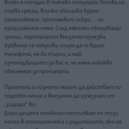
Всеки е попадал в такава ситуация. Отива на
първа среща, всичко обещава бурно
продължение, припламват искри ... но
продължение няма. След няколко обещаващи
срещи, партньорът внезапно изчезва,
буквално се покрива, спира да се вдига
телефона, не ви търси, а най-
изненадващото за вас е, че няма никакво
обяснение за причината.
Приятели и познати могат да действат по
подобен начин и внезапно да изчезнат от
„радара“ ви.
Дори децата понякога постъпват по този
начин в отношенията с родителите, ако не