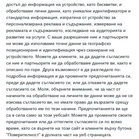
достъп до информация на устройство, като бисквитки, и
Явлението става особено популярно днес.
обработваме лични данни, като уникални идентификатори и
Подобен стасус е удобен и от него се
стандартна информация, изпратена от устройство за
възпалзват хора на всякаква възраст. И все
персонализирана реклама и съдържание, измерване на
рекламата и съдържанието, изследване на аудиторията и
по-често се срущаме с „призраци“ както в
развитие на услуги.
С ваше разрешение ние и партньорите
личния, така и в професионалния живот.
ни може да използваме точни данни за географско
позициониране и идентификация чрез сканиране на
устройството. Можете да кликнете, за да дадете съгласието
Какви са мотивите им
си ние и партньорите ни да обработваме данните ви, както е
описано по-горе. Друга възможност е да разгледате по-
подробна информация и да промените предпочитанията си,
Колкото и причините за подобно поведение
преди да дадете съгласието си, или да откажете да дадете
да са индивидуални, психолозите посочват
съгласието си.
Моля, обърнете внимание, че за част от
няколко основни.
начините на обработване на личните ви данни може да не се
изисква съгласието ви, но имате право да възразите срещу
обработването им по тези начини. Предпочитанията ви ще
Първо,
тези, които култивират в себе си
са в сила само за този уебсайт. Можете да промените своите
„здрав егоизъм“, просто не искат да губят
предпочитания или да оттеглите съгласието си по всяко
време, като се върнете на този сайт и кликнете върху бутона
време за ненужни (от тяхна гледна точка)
"Поверителност" в долната част на уеб страницата.