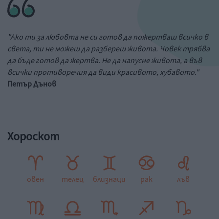
"Ако ти за любовта не си готов да пожертваш всичко в
света, ти не можеш да разбереш живота. Човек трябва
да бъде готов да жертва. Не да напусне живота, а във
всички противоречия да види красивото, хубавото."
Петър Дънов
Хороскот
овен
телец
близнаци
рак
лъв