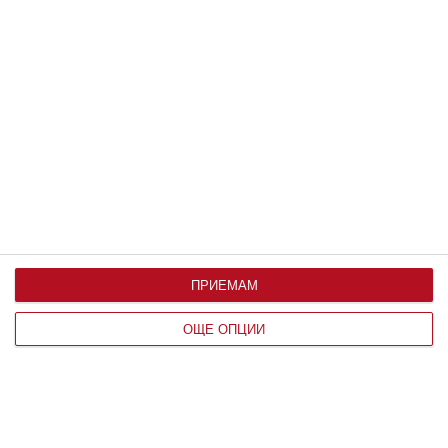
Ужас: детето има глисти
Как да разпознаем паразитите и какво може да
направим
21 юни 2020 г.
ПРИЕМАМ
ОЩЕ ОПЦИИ