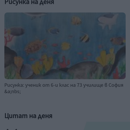
Рисунка на деня
Рисунка: ученик от 6-и клас на 73 училище в София
&a;nbs;
Цитат на деня