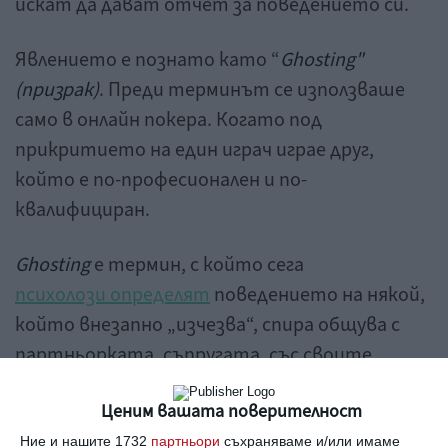
искат да дават отчет за поведението си.
Явлението е познато като “
Ghosting"
(призрак)
. Преди терминът се използваше
само в онлайн покера. Когато под
прикритието на един играч играе друг,
който е по-професионален и по-
квалифициран.
Ghosting
е термин, с който сега
психолози определят
поведението на някой,
който внезапно „изчезва“, спира общува с
партньорката, съпругата, със своите
близки, познати, шефове, без да дава
Ценим вашата поверителност
каквото и да е обяснение.
Ние и нашите 1732
партньори
съхраняваме и/или имаме