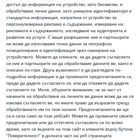
4. „Членът няма съвест“, каза бившият ми. А
достъп до информация на устройство, като бисквитки, и
обработваме лични данни, като уникални идентификатори и
аз си мислех: „Да, но идиотът, в чийто гащи
стандартна информация, изпратена от устройство за
виси, трябва да има.“
персонализирана реклама и съдържание, измерване на
рекламата и съдържанието, изследване на аудиторията и
развитие на услуги.
С ваше разрешение ние и партньорите
5. „Един ми изневери, твърдейки, че гърдите
ни може да използваме точни данни за географско
ми са твърде големи, друг, защото били
позициониране и идентификация чрез сканиране на
устройството. Можете да кликнете, за да дадете съгласието
много малки. Не можете да спечелите тази
си ние и партньорите ни да обработваме данните ви, както е
игра!“
описано по-горе. Друга възможност е да разгледате по-
подробна информация и да промените предпочитанията си,
преди да дадете съгласието си, или да откажете да дадете
съгласието си.
Моля, обърнете внимание, че за част от
начините на обработване на личните ви данни може да не се
изисква съгласието ви, но имате право да възразите срещу
обработването им по тези начини. Предпочитанията ви ще
са в сила само за този уебсайт. Можете да промените своите
предпочитания или да оттеглите съгласието си по всяко
време, като се върнете на този сайт и кликнете върху бутона
"Поверителност" в долната част на уеб страницата.