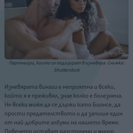
Партньори, които се подозират в изневяра. Снимка:
Shutterstock
Изневярата винаги е неприятна и всеки,
който я е преживял, знае колко е болезнена.
Не всеки може да се държи като Бионсе, да
прости предателството и да запише един
от най-добрите албуми на нашето време.
Повечето остават разстроени и много