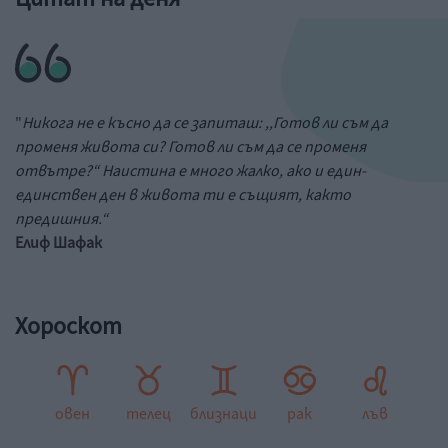
"
Никога не е късно да се запиташ: ,,Готов ли съм да
променя живота си? Готов ли съм да се променя
отвътре?“ Наистина е много жалко, ако и един-
единствен ден в живота ти е същият, както
предишния.“
Елиф Шафак
Хороскот
овен
телец
близнаци
рак
лъв