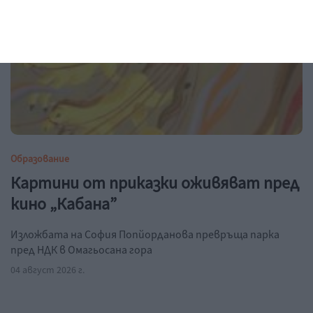
Образование
Картини от приказки оживяват пред
кино „Кабана”
Изложбата на София Попйорданова превръща парка
пред НДК в Омагьосана гора
04 август 2026 г.