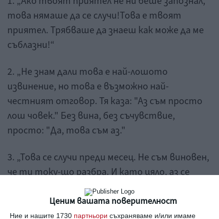
1. „Ако твоят приятел не ни беше запознал,
това нямаше да се случи!Това е твоят
приятел. Трябваше да знаеш как може да ме
съблазни!“
2. „Не знам дали това е най-лошото
извинение, но това е възможно най-
честният отговор. Тя каза: "Аз съм просто
лош човек." Без вина, без съчувствие,
просто: "Да, това съм аз."
3. „Това се случи преди месец. Не съм виновен,
че ти току-що разбра. И като цяло, аз се
промених оттогава и е време да спреш да
живееш в миналото.“
Ценим вашата поверителност
Ние и нашите 1730
партньори
съхраняваме и/или имаме