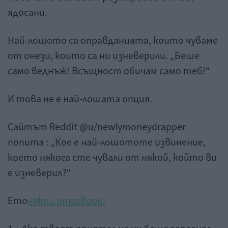
ядосани.
Най-лошото са оправданията, които чуваме
от онези, които са ни изневерили. „Беше
само веднъж! Всъщност обичам само теб!“
И това не е най-лошата опция.
Сайтът Reddit @u/newlymoneydrapper
попита : „Кое е най-лошототе извинение,
което някога сте чували от някой, който ви
е изневерил?“
Ето
някои отговори.