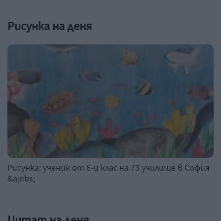
Рисунка на деня
Рисунка: ученик от 6-и клас на 73 училище в София
&a;nbs;
Цитат на деня