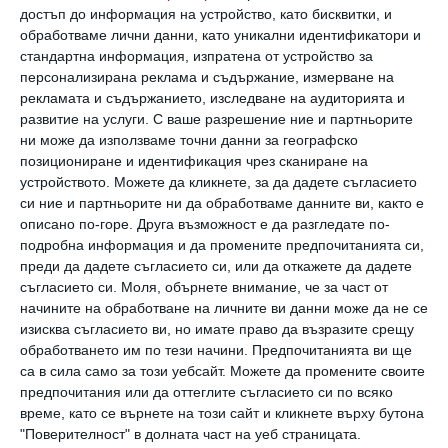
Служителите с начин на мислене, фокусиран
достъп до информация на устройство, като бисквитки, и
върху ученето, е по-вероятно да
обработваме лични данни, като уникални идентификатори и
стандартна информация, изпратена от устройство за
процъфтяват в работата и да получават
персонализирана реклама и съдържание, измерване на
повишения.
рекламата и съдържанието, изследване на аудиторията и
развитие на услуги.
С ваше разрешение ние и партньорите
ни може да използваме точни данни за географско
Хората с любов към ученето имат голямо
позициониране и идентификация чрез сканиране на
желание да се развиват и искат
устройството. Можете да кликнете, за да дадете съгласието
непрекъснато да се усъвършенстват. Тях ги
си ние и партньорите ни да обработваме данните ви, както е
описано по-горе. Друга възможност е да разгледате по-
вълнува самият процес на учене, а не
подробна информация и да промените предпочитанията си,
резултатът от него. Те също така активно
преди да дадете съгласието си, или да откажете да дадете
съгласието си.
Моля, обърнете внимание, че за част от
се стремят да разбират и решават
начините на обработване на личните ви данни може да не се
проблеми. Това от своя страна често ги
изисква съгласието ви, но имате право да възразите срещу
обработването им по тези начини. Предпочитанията ви ще
прави по-успешни и свързани с другите.
са в сила само за този уебсайт. Можете да промените своите
предпочитания или да оттеглите съгласието си по всяко
За съжаление икономическите и социалните
време, като се върнете на този сайт и кликнете върху бутона
"Поверителност" в долната част на уеб страницата.
предизвикателства могат да накарат