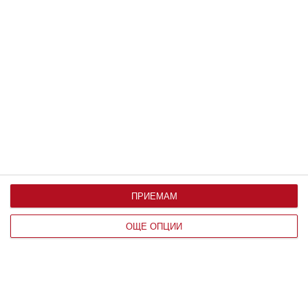
ПРИЕМАМ
Здраве
ОЩЕ ОПЦИИ
Ръст и тегло на бебето до 1 година
Какви са нормите месец по месец и на какво може
да се дължат отклоненията от тях
07 август 2019 г.