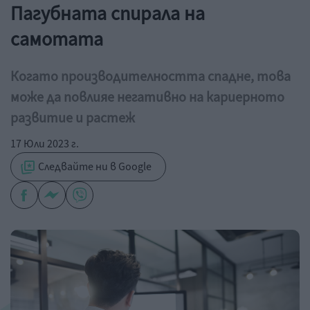
Пагубната спирала на
самотата
Когато производителността спадне, това
може да повлияе негативно на кариерното
развитие и растеж
17 Юли 2023 г.
Следвайте ни в Google