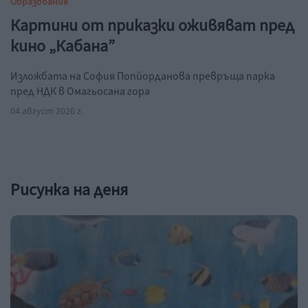
Образование
Картини от приказки оживяват пред
кино „Кабана”
Изложбата на София Попйорданова превръща парка
пред НДК в Омагьосана гора
04 август 2026 г.
Рисунка на деня