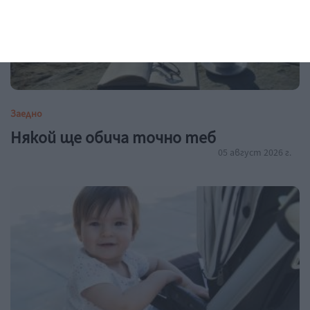
Заедно
Някой ще обича точно теб
05 август 2026 г.