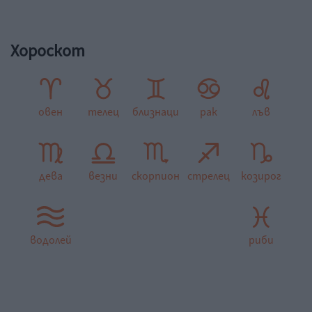
Хороскот
овен
телец
близнаци
рак
лъв
дева
везни
скорпион
стрелец
козирог
водолей
риби