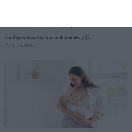
Да поговорим
Три вредни навика на
интелигентните хора
Проверете, може да ги откриете и у вас
03 август 2026 г.