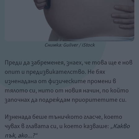
Снимка: Guliver / iStock
Преди да забременея, знаех, че това ще е нов
опит и предизвикателство. Не бях
изненадана от физическите промени в
тялото си, нито от новия начин, по който
започнах да подреждам приоритетите си.
Изненада беше тъничкото гласче, което
чувах в главата си, и което казваше:
„Какво
пък, ако...?“