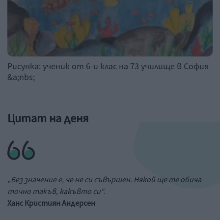
Рисунка: ученик от 6-и клас на 73 училище в София
&a;nbs;
Цитат на деня
„Без значение е, че не си съвършен. Някой ще те обича
точно такъв, какъвто си“.
Ханс Кристиян Андерсен