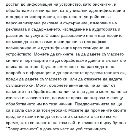
е продължително.
достъп до информация на устройство, като бисквитки, и
обработваме лични данни, като уникални идентификатори и
стандартна информация, изпратена от устройство за
- Да не оставя несвършена работа за
персонализирана реклама и съдържание, измерване на
следващия ден, защото родилните мъки ще
рекламата и съдържанието, изследване на аудиторията и
развитие на услуги.
С ваше разрешение ние и партньорите
са дълги.
ни може да използваме точни данни за географско
позициониране и идентификация чрез сканиране на
Какви са суеверията в някои страни?
устройството. Можете да кликнете, за да дадете съгласието
си ние и партньорите ни да обработваме данните ви, както е
описано по-горе. Друга възможност е да разгледате по-
Китай
подробна информация и да промените предпочитанията си,
преди да дадете съгласието си, или да откажете да дадете
съгласието си.
Моля, обърнете внимание, че за част от
- Ако бременната използва лепило,
начините на обработване на личните ви данни може да не се
раждането може да е трудно и с усложнения.
изисква съгласието ви, но имате право да възразите срещу
обработването им по тези начини. Предпочитанията ви ще
са в сила само за този уебсайт. Можете да промените своите
- Ако ругае и използва груб език, това носи
предпочитания или да оттеглите съгласието си по всяко
прокоба за детето.
време, като се върнете на този сайт и кликнете върху бутона
"Поверителност" в долната част на уеб страницата.