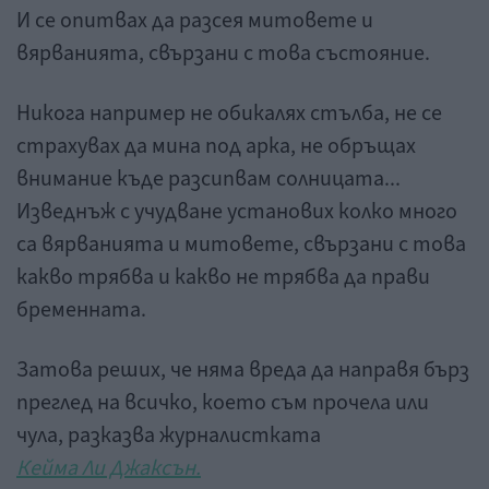
И се опитвах да разсея митовете и
вярванията, свързани с това състояние.
Никога например не обикалях стълба, не се
страхувах да мина под арка, не обръщах
внимание къде разсипвам солницата...
Изведнъж с учудване установих колко много
са вярванията и митовете, свързани с това
какво трябва и какво не трябва да прави
бременната.
Затова реших, че няма вреда да направя бърз
преглед на всичко, което съм прочела или
чула, разказва журналистката
Кейма Ли Джаксън.