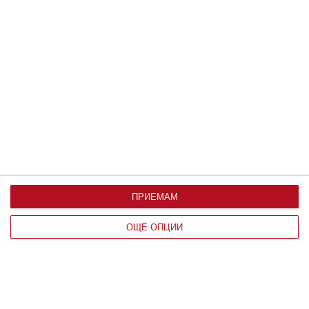
ПРИЕМАМ
Здраве
ОЩЕ ОПЦИИ
Ръст и тегло на бебето до 1 година
Какви са нормите месец по месец и на какво може
да се дължат отклоненията от тях
07 август 2019 г.