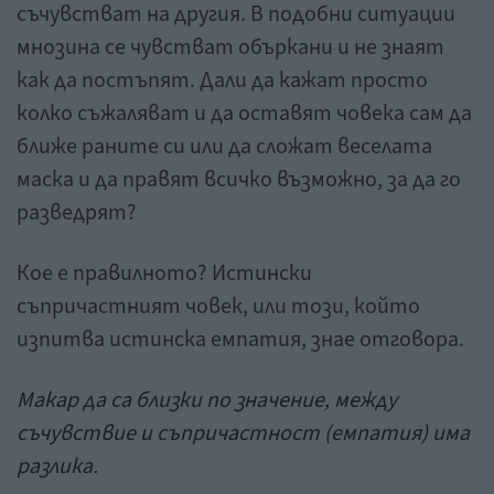
съчувстват на другия. В подобни ситуации
мнозина се чувстват объркани и не знаят
как да постъпят. Дали да кажат просто
колко съжаляват и да оставят човека сам да
ближе раните си или да сложат веселата
маска и да правят всичко възможно, за да го
разведрят?
Кое е правилното? Истински
съпричастният човек, или този, който
изпитва истинска емпатия, знае отговора.
Макар да са близки по значение, между
съчувствие и съпричастност (емпатия) има
разлика.