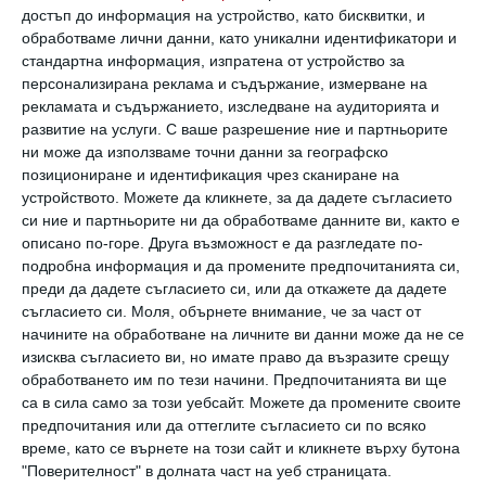
достъп до информация на устройство, като бисквитки, и
напълно чуждо, но може да си представите,
обработваме лични данни, като уникални идентификатори и
че другият изпитва болка. Това обаче едва ли
стандартна информация, изпратена от устройство за
персонализирана реклама и съдържание, измерване на
ще извика сълзи в очите ви.
рекламата и съдържанието, изследване на аудиторията и
развитие на услуги.
С ваше разрешение ние и партньорите
Емпатията е нещо различно. Новородените
ни може да използваме точни данни за географско
позициониране и идентификация чрез сканиране на
бебета в родилното понякога плачат
устройството. Можете да кликнете, за да дадете съгласието
„заразно“, а малките деца, които още не са
си ние и партньорите ни да обработваме данните ви, както е
описано по-горе. Друга възможност е да разгледате по-
овладели нужния опит и способност да
подробна информация и да промените предпочитанията си,
изпитват съчувствие, демонстрират
преди да дадете съгласието си, или да откажете да дадете
емпатия. Когато изпитвате емпатия вие
съгласието си.
Моля, обърнете внимание, че за част от
начините на обработване на личните ви данни може да не се
чувствате заедно с другия човек – по начин,
изисква съгласието ви, но имате право да възразите срещу
който по-скоро буквален. Емпатията
обработването им по тези начини. Предпочитанията ви ще
са в сила само за този уебсайт. Можете да промените своите
скъсява разстоянието между хората.
предпочитания или да оттеглите съгласието си по всяко
време, като се върнете на този сайт и кликнете върху бутона
"
Научих важен урок по емпатия от една
"Поверителност" в долната част на уеб страницата.