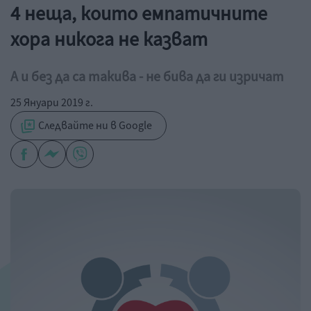
4 неща, които емпатичните
хора никога не казват
А и без да са такива - не бива да ги изричат
25 Януари 2019 г.
Следвайте ни в Google