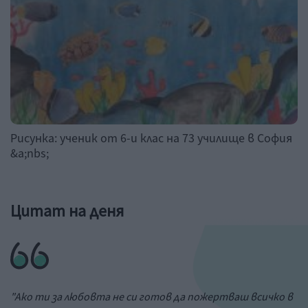
Рисунка: ученик от 6-и клас на 73 училище в София
&a;nbs;
Цитат на деня
"Ако ти за любовта не си готов да пожертваш всичко в