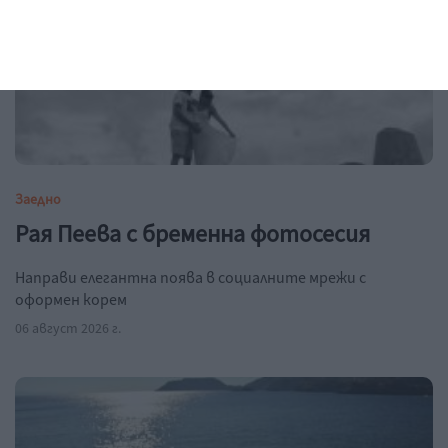
Заедно
Рая Пеева с бременна фотосесия
Направи елегантна поява в социалните мрежи с
оформен корем
06 август 2026 г.