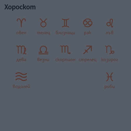
Хороскот
овен
телец
близнаци
рак
лъв
дева
везни
скорпион
стрелец
козирог
водолей
риби