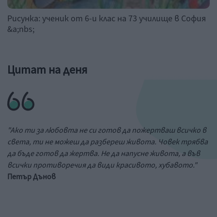
Рисунка: ученик от 6-и клас на 73 училище в София
&a;nbs;
Цитат на деня
"Ако ти за любовта не си готов да пожертваш всичко в
света, ти не можеш да разбереш живота. Човек трябва
да бъде готов да жертва. Не да напусне живота, а във
всички противоречия да види красивото, хубавото."
Петър Дънов