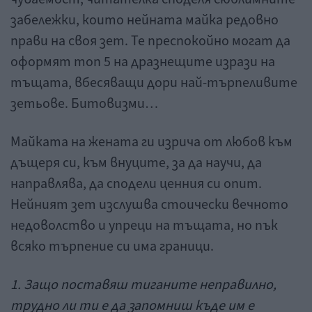
забележки, които нейната майка редовно
прави на своя зет. Те преспокойно могат да
оформят топ 5 на дразнещите изрази на
тъщата, вбесяващи дори най-търпеливите
зетьове. Битовизми…
Майката на жената ги изрича от любов към
дъщеря си, към внуците, за да научи, да
направлява, да сподели ценния си опит.
Нейният зет изслушва стоически вечното
недоволство и упреци на тъщата, но пък
всяко търпение си има граници.
1. Защо поставяш тиганите неправилно,
трудно ли ти е да запомниш къде им е