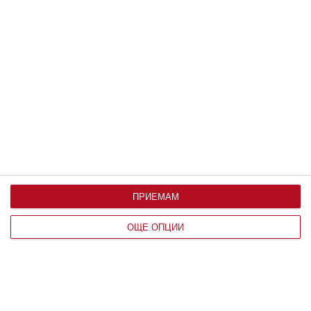
Здраве
Ужас: детето има глисти
Как да разпознаем паразитите и какво може да
направим
21 юни 2020 г.
ПРИЕМАМ
ОЩЕ ОПЦИИ