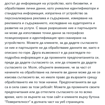
пуснал водата в кухнята. Тъщата бди край
достъп до информация на устройство, като бисквитки, и
него и старателно следи колко веро слага
обработваме лични данни, като уникални идентификатори и
стандартна информация, изпратена от устройство за
върху гъбата. Ако е само капка, тя ще каже,
персонализирана реклама и съдържание, измерване на
че е малко, ако е повече, ще се развика:
рекламата и съдържанието, изследване на аудиторията и
развитие на услуги.
С ваше разрешение ние и партньорите
„
Твоите родители не са ли те научили да
ни може да използваме точни данни за географско
пестиш?“
позициониране и идентификация чрез сканиране на
устройството. Можете да кликнете, за да дадете съгласието
си ние и партньорите ни да обработваме данните ви, както е
Често споря с мама за това, че мъжът ми
описано по-горе. Друга възможност е да разгледате по-
въобще не е длъжен да мие чиниите – той се
подробна информация и да промените предпочитанията си,
преди да дадете съгласието си, или да откажете да дадете
пребива от работа, печели, а аз стоя вкъщи
съгласието си.
Моля, обърнете внимание, че за част от
с децата, но майка ми не дава да бъде
начините на обработване на личните ви данни може да не се
убедена: „
Нека мие, няма да му стане нищо,
изисква съгласието ви, но имате право да възразите срещу
обработването им по тези начини. Предпочитанията ви ще
но трябва да се съобразява как се мие
са в сила само за този уебсайт. Можете да промените своите
правилно.“
предпочитания или да оттеглите съгласието си по всяко
време, като се върнете на този сайт и кликнете върху бутона
"Поверителност" в долната част на уеб страницата.