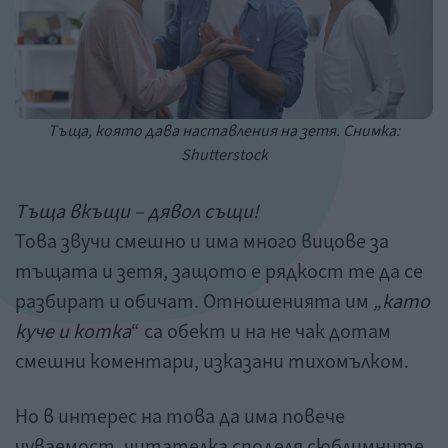
Тъща, която дава наставления на зетя. Снимка:
Shutterstock
Тъща вкъщи – дявол същи!
Това звучи смешно и има много вицове за
тъщата и зетя, защото е рядкост те да се
разбират и обичат. Отношенията им
„като
куче и котка
“ са обект и на не чак дотам
смешни коментари, изказани тихомълком.
Но в интерес на това да има повече
чуваемост, читателка споделя сюблимните