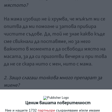
мястото
?
На мама изобщо не ѝ хрумва, че мъжът ми се
опитва да ми помогне и затова прибира
чистите съдове. Да, той не знае какво къде
сме свикнали да поставяме, но за него
важното в момента е да освободи място на
масата, за да си приготви вечеря и при това
да не се скара нито с мен, нито с мама.
2. Защо слагаш толкова много препарат за
миене?
Даже любимият сериал не може да я задържи
Ценим вашата поверителност
пред телевизора, когато чуе, че зет ѝ е
Ние и нашите 1732
партньори
съхраняваме и/или имаме