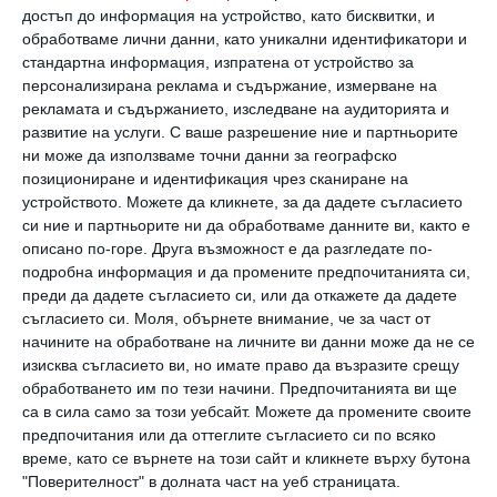
достъп до информация на устройство, като бисквитки, и
Много родители искат да са безупречни. Това
обработваме лични данни, като уникални идентификатори и
значи, че са изградили някакъв събирателен
стандартна информация, изпратена от устройство за
персонализирана реклама и съдържание, измерване на
образ, който обединява всички
рекламата и съдържанието, изследване на аудиторията и
достойнства и не оставя място за грешки,
развитие на услуги.
С ваше разрешение ние и партньорите
ни може да използваме точни данни за географско
умора и всичко от този ред, което не се
позициониране и идентификация чрез сканиране на
вписва в понятието „идеален“.
устройството. Можете да кликнете, за да дадете съгласието
В резултат на това летвата пред детето
си ние и партньорите ни да обработваме данните ви, както е
описано по-горе. Друга възможност е да разгледате по-
се вдига толкова високо, че не е по силите му
подробна информация и да промените предпочитанията си,
нито да я прескочи, нито дори да я
преди да дадете съгласието си, или да откажете да дадете
съгласието си.
Моля, обърнете внимание, че за част от
докосне. Това кара хлапето да мисли, че
начините на обработване на личните ви данни може да не се
живее в среда, в която няма право на грешки
изисква съгласието ви, но имате право да възразите срещу
обработването им по тези начини. Предпочитанията ви ще
и такива не съществуват.
са в сила само за този уебсайт. Можете да промените своите
предпочитания или да оттеглите съгласието си по всяко
А грешки в реалния живот има. Родителите
време, като се върнете на този сайт и кликнете върху бутона
"Поверителност" в долната част на уеб страницата.
често са уморени, изнервени, разсеяни, в