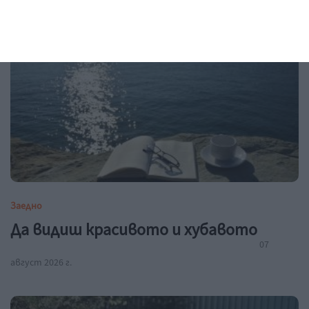
Заедно
Да видиш красивото и хубавото
07
август 2026 г.