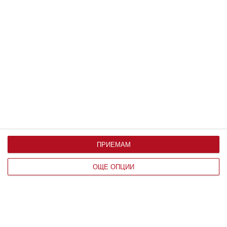
Коментари
Трябва да сте регистриран потребител за да
напишете коментар
Виж всички коментари
ПРИЕМАМ
ОЩЕ ОПЦИИ
Най нови
Мнение на специалиста