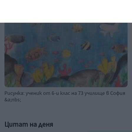
Рисунка на деня
Рисунка: ученик от 6-и клас на 73 училище в София
&a;nbs;
Цитат на деня