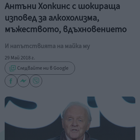
Антъни Хопкинс с шокираща
изповед за алкохолизма,
мъжеството, вдъхновението
И напътствията на майка му
29 Май 2018 г.
Следвайте ни в Google