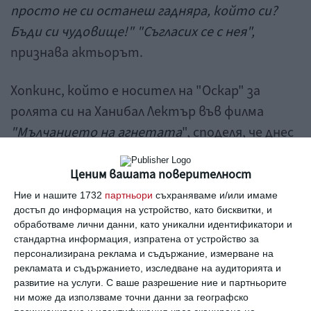
просто не си останеш гадняра, който си?
Бъди си чудовище!" "Съгласих се с нея",
признава актьорът.
Хопкинс, който е носител на "Оскар" за
ролята си на Ханибал Лектър във филма
"Мълчанието на агнетата
", споделя, че днес
е по-щастлив от всякога.
Това се дължи на смесица от няколко неща,
Ценим вашата поверителност
сред които е и връзката му със съпругата му
Ние и нашите 1732
партньори
съхраняваме и/или имаме
достъп до информация на устройство, като бисквитки, и
от 15 години насам Стела - тя го е окуражила
обработваме лични данни, като уникални идентификатори и
да спортува и да се насочи към рисуването и
стандартна информация, изпратена от устройство за
персонализирана реклама и съдържание, измерване на
композирането на класическа музика.
рекламата и съдържанието, изследване на аудиторията и
развитие на услуги.
С ваше разрешение ние и партньорите
Той обожава работата си в областта на
ни може да използваме точни данни за географско