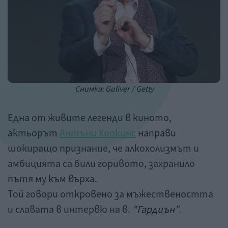
Снимка: Guliver / Getty
Една от живите легенди в киното,
актьорът
Антъни Хопкинс
направи
шокиращо признание, че алкохолизмът и
амбицията са били горивото, захранило
пътя му към върха.
Той говори откровено за мъжествеността
и славата в интервю на в.
"Гардиън"
.