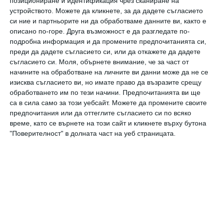
позициониране и идентификация чрез сканиране на
изкуството, като признава, че голяма част
устройството. Можете да кликнете, за да дадете съгласието
от самооценката си и жизнеността си
си ние и партньорите ни да обработваме данните ви, както е
дължи на работата си на актьор.
описано по-горе. Друга възможност е да разгледате по-
подробна информация и да промените предпочитанията си,
"Тя ми даваше енергия"
, споделя още той. По
преди да дадете съгласието си, или да откажете да дадете
време на интервюто не спира разговора, а
съгласието си.
Моля, обърнете внимание, че за част от
начините на обработване на личните ви данни може да не се
енергично казва
"Питайте ме още! Това е
изисква съгласието ви, но имате право да възразите срещу
страхотно!".
обработването им по тези начини. Предпочитанията ви ще
са в сила само за този уебсайт. Можете да промените своите
предпочитания или да оттеглите съгласието си по всяко
Интервюто е направено в Рим, където
време, като се върнете на този сайт и кликнете върху бутона
Хопкинс работи по филм за Netflix за
"Поверителност" в долната част на уеб страницата.
връзката между последния папа Бенедикт и
настоящия Франциск I.
Хопкинс играе Бенедикт, а Джонатан Прайс
Франциск. Той се наслаждава на филмовия
процес.
"Утре ще снимаме в Сикстинската