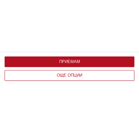
По възраст
ПРИЕМАМ
ОЩЕ ОПЦИИ
Мнение на специалиста
Детето пита: Защо сърцето бие
Как да обясните и да разпалите любопитството му