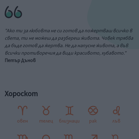
"Ако ти за любовта не си готов да пожертваш всичко в
света, ти не можеш да разбереш живота. Човек трябва
да бъде готов да жертва. Не да напусне живота, а във
всички противоречия да види красивото, хубавото."
Петър Дънов
Хороскот
овен
телец
близнаци
рак
лъв