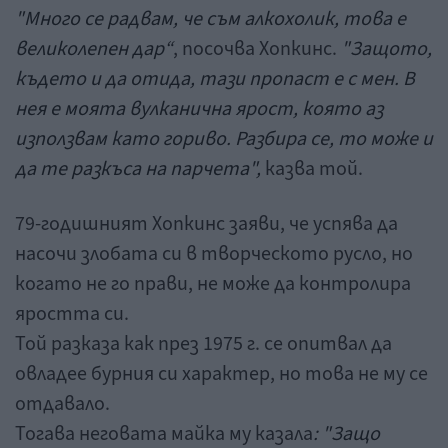
"Много се радвам, че съм алкохолик, това е
великолепен дар“
, посочва Хопкинс.
"Защото,
където и да отида, тази пропаст е с мен. В
нея е моята вулканична ярост, която аз
използвам като гориво. Разбира се, то може и
да те разкъса на парчета",
казва той.
79-годишният Хопкинс заяви, че успява да
насочи злобата си в творческото русло, но
когато не го прави, не може да контролира
яростта си.
Той разказа как през 1975 г. се опитвал да
овладее бурния си характер, но това не му се
отдавало.
Тогава неговата майка му казала
: "Защо