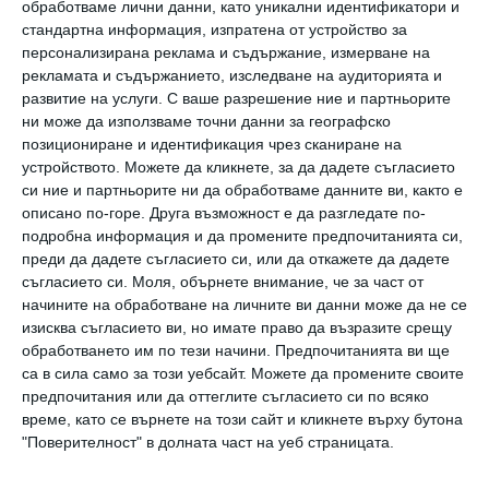
обработваме лични данни, като уникални идентификатори и
стандартна информация, изпратена от устройство за
Очевидно Кортни е имала предвид
персонализирана реклама и съдържание, измерване на
хормоналните промени, които са свързани с
рекламата и съдържанието, изследване на аудиторията и
лечението, включително наддаване на тегло
развитие на услуги.
С ваше разрешение ние и партньорите
ни може да използваме точни данни за географско
и симптоми, подобни на тези на
позициониране и идентификация чрез сканиране на
менопаузата.
устройството. Можете да кликнете, за да дадете съгласието
си ние и партньорите ни да обработваме данните ви, както е
Според Кардашиян тя е отишла на инвитро
описано по-горе. Друга възможност е да разгледате по-
заради възрастта си.
подробна информация и да промените предпочитанията си,
преди да дадете съгласието си, или да откажете да дадете
съгласието си.
Моля, обърнете внимание, че за част от
„В социалните мрежи съветват: „Ако сте
начините на обработване на личните ви данни може да не се
над 40, направете го сега. Така че
изисква съгласието ви, но имате право да възразите срещу
обработването им по тези начини. Предпочитанията ви ще
предполагам, че получих малко тласъ
к“, каза
са в сила само за този уебсайт. Можете да промените своите
тя в подкаста на
Dear Media
през октомври
предпочитания или да оттеглите съгласието си по всяко
2022 г.
време, като се върнете на този сайт и кликнете върху бутона
"Поверителност" в долната част на уеб страницата.
Същия месец Къртни разкри, че е напълняла,