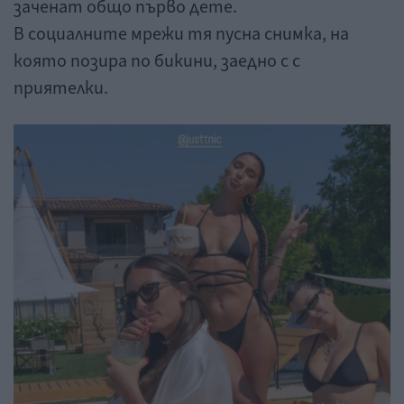
заченат общо първо дете.
В социалните мрежи тя пусна снимка, на
която позира по бикини, заедно с с
приятелки.