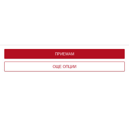
По възраст
ПРИЕМАМ
ОЩЕ ОПЦИИ
Мнение на специалиста
Пробвайте да успокоите детето с
най-добрите техники