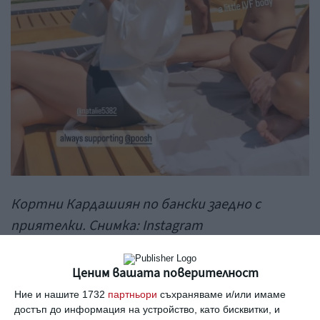
Кортни Кардашиян по бански заедно с
приятелки. Снимка: Instagram
А под кадъра с доза самоирония написа:
Ценим вашата поверителност
Ние и нашите 1732
партньори
съхраняваме и/или имаме
„Малко тяло за IVF.“
достъп до информация на устройство, като бисквитки, и