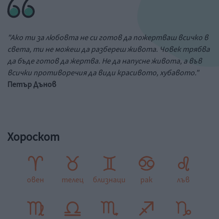
"Ако ти за любовта не си готов да пожертваш всичко в
света, ти не можеш да разбереш живота. Човек трябва
да бъде готов да жертва. Не да напусне живота, а във
всички противоречия да види красивото, хубавото."
Петър Дънов
Хороскот
овен
телец
близнаци
рак
лъв