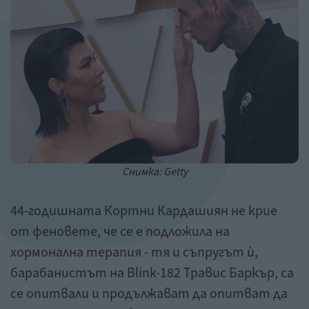
Снимка: Getty
44-годишната Кортни Кардашиян не крие
от феновете, че се е подложила на
хормонална терапия - тя и съпругът ѝ,
барабанистът на Blink-182 Травис Баркър, са
се опитвали и продължават да опитват да