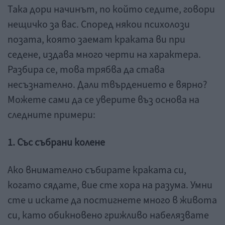
Така дори начинът, по който седите, говори
нещичко за вас. Според някои психолози
позата, която заемат краката ви при
седене, издава много черти на характера.
Разбира се, това трябва да става
несъзнателно. Дали твърдението е вярно?
Можете сами да се уверите въз основа на
следните примери:
1. Със събрани колене
Ако внимателно събирате краката си,
когато сядате, вие сте хора на разума. Умни
сте и искате да постигнете много в живота
си, като обикновено грижливо набелязвате