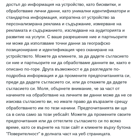
външен вид – с мечтатели като вас никога
достъп до информация на устройство, като бисквитки, и
не е скучно!
обработваме лични данни, като уникални идентификатори и
стандартна информация, изпратена от устройство за
персонализирана реклама и съдържание, измерване на
3. С леко разкрачени крака
рекламата и съдържанието, изследване на аудиторията и
развитие на услуги.
С ваше разрешение ние и партньорите
Както издава и положението на краката,
ни може да използваме точни данни за географско
позициониране и идентификация чрез сканиране на
тези хора обикновено водят доста
устройството. Можете да кликнете, за да дадете съгласието
безгрижен живот. Предпочитат да
си ние и партньорите ни да обработваме данните ви, както е
описано по-горе. Друга възможност е да разгледате по-
прекарват свободното си време сред
подробна информация и да промените предпочитанията си,
природата или в семеен и приятелски кръг,
преди да дадете съгласието си, или да откажете да дадете
вместо в претъпкани търговски центрове
съгласието си.
Моля, обърнете внимание, че за част от
начините на обработване на личните ви данни може да не се
или клубове. И докато околните се учудват
изисква съгласието ви, но имате право да възразите срещу
на хаоса, сред който живеят, те знаят
обработването им по тези начини. Предпочитанията ви ще
са в сила само за този уебсайт. Можете да промените своите
точното място на всяка своя вещ и с лекота
предпочитания или да оттеглите съгласието си по всяко
я намират. Защото зад този безпорядък се
време, като се върнете на този сайт и кликнете върху бутона
"Поверителност" в долната част на уеб страницата.
крие логична система, очевидна единствено