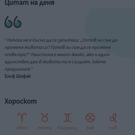
Цитат на деня
"
Никога не е късно да се запиташ: ,,Готов ли съм да
променя живота си? Готов ли съм да се променя
отвътре?“ Наистина е много жалко, ако и един-
единствен ден в живота ти е същият, както
предишния.“
Елиф Шафак
Хороскот
овен
телец
близнаци
рак
лъв