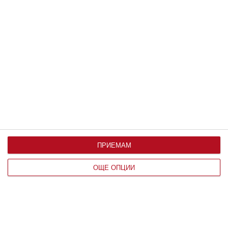
Здраве
Ужас: детето има глисти
Как да разпознаем паразитите и какво може да
направим
21 юни 2020 г.
ПРИЕМАМ
ОЩЕ ОПЦИИ