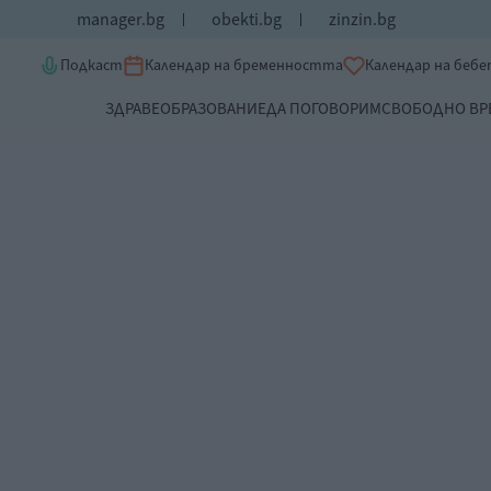
manager.bg
obekti.bg
zinzin.bg
Подкаст
Календар на бременността
Календар на беб
ЗДРАВЕ
ОБРАЗОВАНИЕ
ДА ПОГОВОРИМ
СВОБОДНО ВР