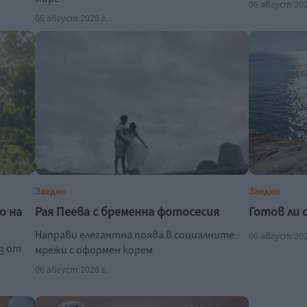
06 август 202
06 август 2026 г.
Заедно
Заедно
о на
Рая Пеева с бременна фотосесия
Готов ли 
Направи елегантна поява в социалните
06 август 202
з от
мрежи с оформен корем
06 август 2026 г.