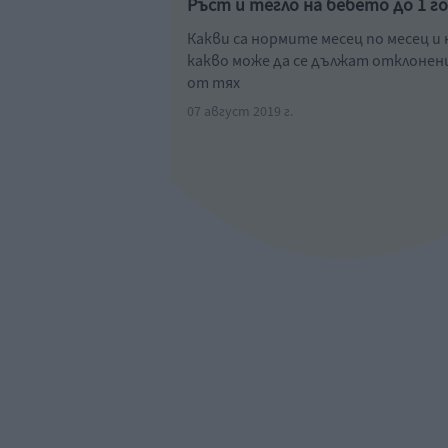
Ръст и тегло на бебето до 1 г
Какви са нормите месец по месец и 
какво може да се дължат отклоне
от тях
07 август 2019 г.