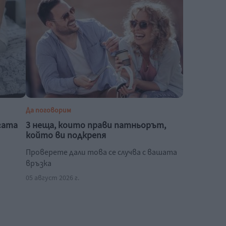
Да поговорим
гата
3 неща, които прави патньорът,
който ви подкрепя
Проверете дали това се случва с вашата
връзка
05 август 2026 г.