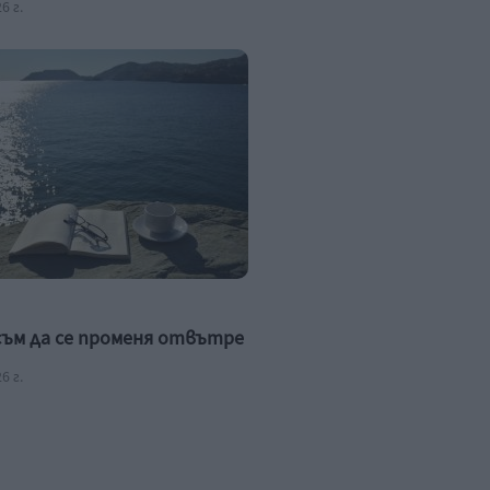
6 г.
съм да се променя отвътре
6 г.