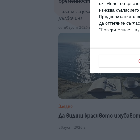
бременността
си.
Моля, обърнете 
изисква съгласието
Пилинг с азелаинова киселина ги чи
Предпочитанията ви
дълбочина
да оттеглите съглас
07 август 2026 г.
"Поверителност" в 
Заедно
Да видиш красивото и хубаво
август 2026 г.