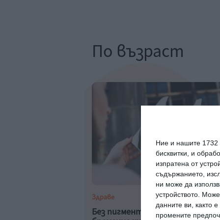
По възраст
Ние и нашите 1732
бисквитки, и обраб
изпратена от устро
съдържанието, изсл
ни може да използв
устройството. Може
Здраве
данните ви, както 
Без пигментни петна през
промените предпочи