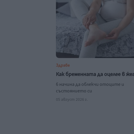
Здраве
Как бременната да оцелее в же
6 начина да облекчи отоците и
състоянието си
05 август 2026 г.