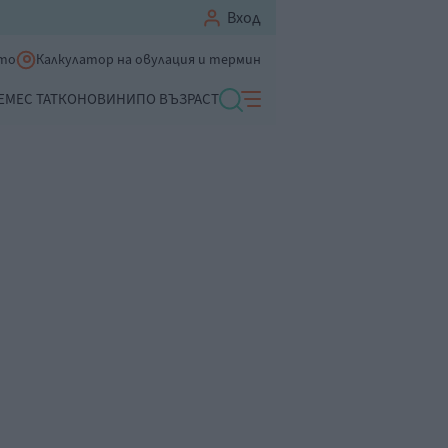
Вход
ето
Калкулатор на овулация и термин
ЕМЕ
С ТАТКО
НОВИНИ
ПО ВЪЗРАСТ