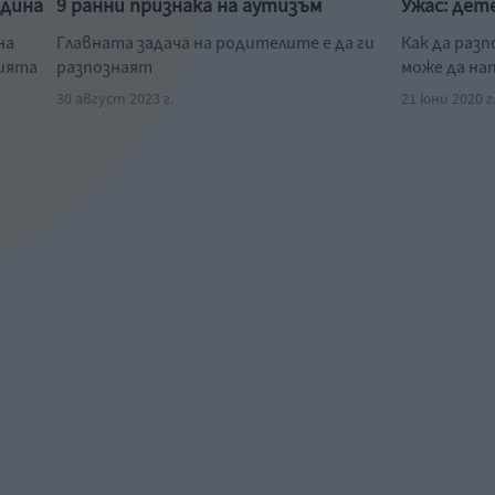
одина
9 ранни признака на аутизъм
Ужас: дет
на
Главната задача на родителите е да ги
Как да раз
нията
разпознаят
може да на
30 август 2023 г.
21 юни 2020 г