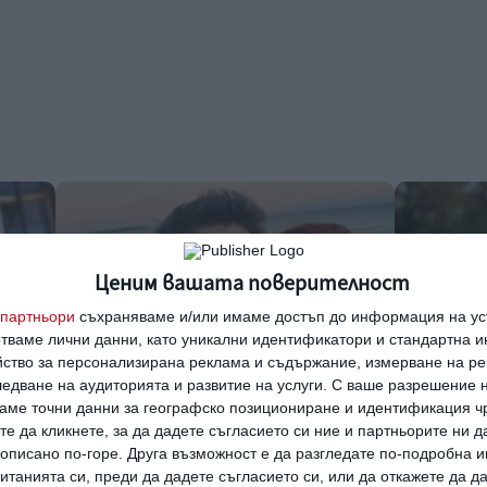
Ценим вашата поверителност
партньори
съхраняваме и/или имаме достъп до информация на уст
отваме лични данни, като уникални идентификатори и стандартна 
йство за персонализирана реклама и съдържание, измерване на ре
едване на аудиторията и развитие на услуги.
С ваше разрешение н
аме точни данни за географско позициониране и идентификация ч
те да кликнете, за да дадете съгласието си ние и партньорите ни 
Заедно
Здраве
е описано по-горе. Друга възможност е да разгледате по-подробна
Чиния с пръжки събира Асен
Как прави
танията си, преди да дадете съгласието си, или да откажете да д