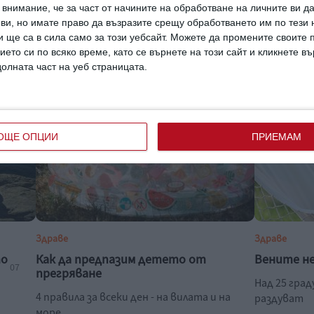
Блатечки с любовта на живота му
внимание, че за част от начините на обработване на личните ви д
5 основни 
 ви, но имате право да възразите срещу обработването им по тези 
сти в
Актьорът разказа как комично са се
добре да с
 ще са в сила само за този уебсайт. Можете да промените своите
запознали
07 август 202
ието си по всяко време, като се върнете на този сайт и кликнете в
07 август 2026 г.
долната част на уеб страницата.
ОЩЕ ОПЦИИ
ПРИЕМАМ
Здраве
Здраве
то
Как да предпазим детето от
Вените н
07
прегряване
Над 25 гра
4 правила за всеки ден - на вилата и на
раздуват
море