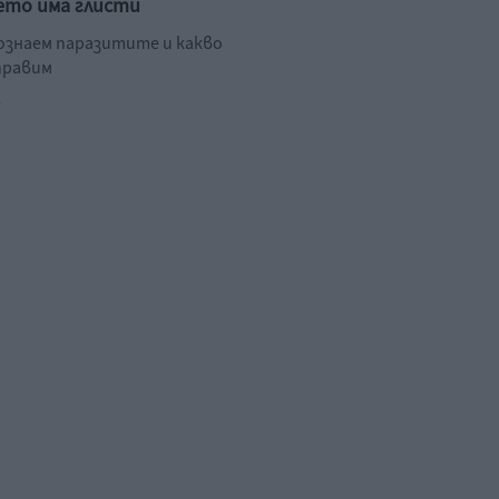
ето има глисти
познаем паразитите и какво
правим
.