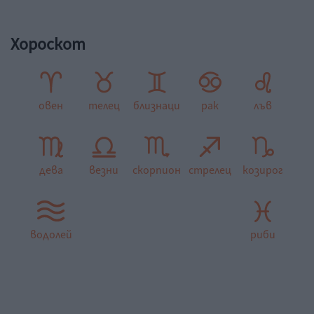
Хороскот
овен
телец
близнаци
рак
лъв
дева
везни
скорпион
стрелец
козирог
водолей
риби