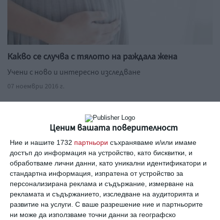
Какво се случва с тялото на раждала жена
Учени с ново и интересно изследване
07 ноември 2016 г.
Ценим вашата поверителност
Вижте още
Ние и нашите 1732
партньори
съхраняваме и/или имаме
достъп до информация на устройство, като бисквитки, и
обработваме лични данни, като уникални идентификатори и
стандартна информация, изпратена от устройство за
персонализирана реклама и съдържание, измерване на
рекламата и съдържанието, изследване на аудиторията и
развитие на услуги.
С ваше разрешение ние и партньорите
ни може да използваме точни данни за географско