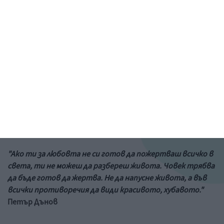
Рисунка: ученик от 6-и клас на 73 училище в София
&a;nbs;
Цитат на деня
"Ако ти за любовта не си готов да пожертваш всичко в
света, ти не можеш да разбереш живота. Човек трябва
да бъде готов да жертва. Не да напусне живота, а във
всички противоречия да види красивото, хубавото."
Петър Дънов