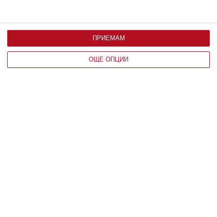
ПРИЕМАМ
ОЩЕ ОПЦИИ
Заедно
Да видиш красивото и хубавото
07
август 2026 г.