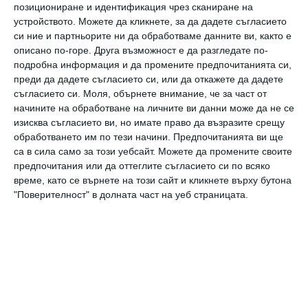
позициониране и идентификация чрез сканиране на
устройството. Можете да кликнете, за да дадете съгласието
си ние и партньорите ни да обработваме данните ви, както е
описано по-горе. Друга възможност е да разгледате по-
подробна информация и да промените предпочитанията си,
преди да дадете съгласието си, или да откажете да дадете
съгласието си.
Моля, обърнете внимание, че за част от
начините на обработване на личните ви данни може да не се
Здраве
изисква съгласието ви, но имате право да възразите срещу
Ръст и тегло на бебето до 1 година
обработването им по тези начини. Предпочитанията ви ще
са в сила само за този уебсайт. Можете да промените своите
предпочитания или да оттеглите съгласието си по всяко
Какви са нормите месец по месец и на какво може
време, като се върнете на този сайт и кликнете върху бутона
да се дължат отклоненията от тях
"Поверителност" в долната част на уеб страницата.
07 август 2019 г.