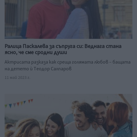
Ралица Паскалева за съпруга си: Веднага стана
ясно, че сме сродни души
Актрисата разказа как среща голямата любов – бащата
на детето ѝ Тeодор Салпаров
11 май 2023 г.