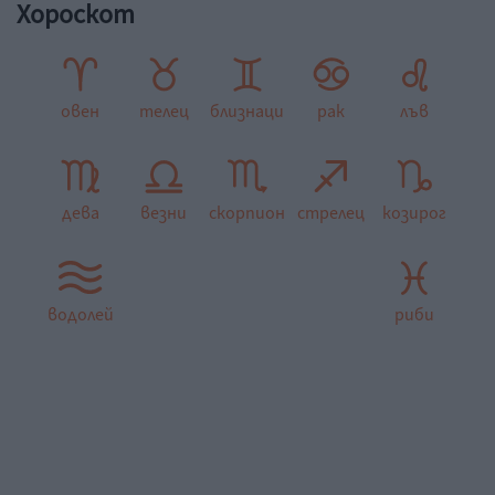
Хороскот
овен
телец
близнаци
рак
лъв
дева
везни
скорпион
стрелец
козирог
водолей
риби