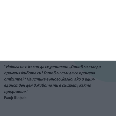
Рисунка: ученик от 6-и клас на 73 училище в София
&a;nbs;
Цитат на деня
"
Никога не е късно да се запиташ: ,,Готов ли съм да
променя живота си? Готов ли съм да се променя
отвътре?“ Наистина е много жалко, ако и един-
единствен ден в живота ти е същият, както
предишния.“
Елиф Шафак