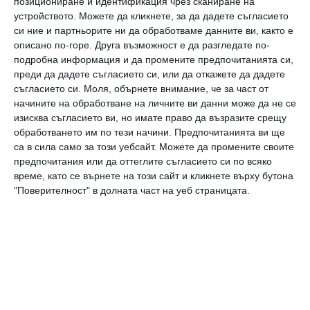
позициониране и идентификация чрез сканиране на
устройството. Можете да кликнете, за да дадете съгласието
си ние и партньорите ни да обработваме данните ви, както е
описано по-горе. Друга възможност е да разгледате по-
подробна информация и да промените предпочитанията си,
преди да дадете съгласието си, или да откажете да дадете
съгласието си.
Моля, обърнете внимание, че за част от
начините на обработване на личните ви данни може да не се
Здраве
изисква съгласието ви, но имате право да възразите срещу
обработването им по тези начини. Предпочитанията ви ще
Ръст и тегло на бебето до 1 година
са в сила само за този уебсайт. Можете да промените своите
предпочитания или да оттеглите съгласието си по всяко
Какви са нормите месец по месец и на какво може
време, като се върнете на този сайт и кликнете върху бутона
да се дължат отклоненията от тях
"Поверителност" в долната част на уеб страницата.
07 август 2019 г.