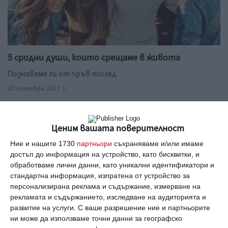
5 сродни души, които срещаме в живота
Познаваме ги от пръв поглед
20 ноември 2017 г.
Ценим вашата поверителност
Вижте още
Ние и нашите 1730
партньори
съхраняваме и/или имаме
достъп до информация на устройство, като бисквитки, и
обработваме лични данни, като уникални идентификатори и
стандартна информация, изпратена от устройство за
персонализирана реклама и съдържание, измерване на
рекламата и съдържанието, изследване на аудиторията и
развитие на услуги.
С ваше разрешение ние и партньорите
ни може да използваме точни данни за географско