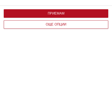
ПРИЕМАМ
ОЩЕ ОПЦИИ
Заедно
Готов ли съм да се променя отвътре
06 август 2026 г.