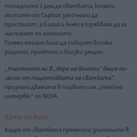
последните 3 дни до сватбата, когато
гостите от Сърбия започнали да
пристигат, а Елица и Алекса трябвало да ги
настанят по хотелите.
Голяма емоция било да съберат всички
роднини, приятели и близки заедно.
„Участието ни в „Игри на волята“ беше по-
лесно от подготовката на сватбата“
,
признаха двамата в първото им „семейно
интервю“ по NOVA.
Като на кино
Кадри от сватбата пренесоха зрителите в