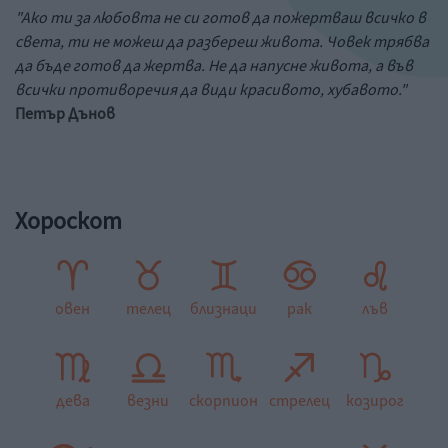
"Ако ти за любовта не си готов да пожертваш всичко в
света, ти не можеш да разбереш живота. Човек трябва
да бъде готов да жертва. Не да напусне живота, а във
всички противоречия да види красивото, хубавото."
Петър Дънов
Хороскот
овен
телец
близнаци
рак
лъв
дева
везни
скорпион
стрелец
козирог