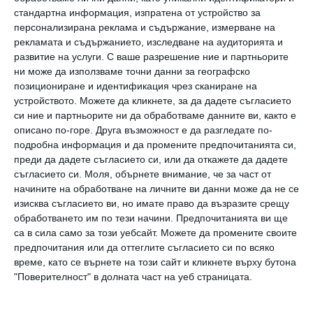
Появата на булката събуди бурни овации.
стандартна информация, изпратена от устройство за
Чаровната Елица блести от щастие в
персонализирана реклама и съдържание, измерване на
„ангелската рокля“ на известната наша
рекламата и съдържанието, изследване на аудиторията и
развитие на услуги.
С ваше разрешение ние и партньорите
дизайнерка София Борисова.
ни може да използваме точни данни за географско
позициониране и идентификация чрез сканиране на
устройството. Можете да кликнете, за да дадете съгласието
си ние и партньорите ни да обработваме данните ви, както е
описано по-горе. Друга възможност е да разгледате по-
подробна информация и да промените предпочитанията си,
преди да дадете съгласието си, или да откажете да дадете
съгласието си.
Моля, обърнете внимание, че за част от
начините на обработване на личните ви данни може да не се
изисква съгласието ви, но имате право да възразите срещу
обработването им по тези начини. Предпочитанията ви ще
са в сила само за този уебсайт. Можете да промените своите
предпочитания или да оттеглите съгласието си по всяко
време, като се върнете на този сайт и кликнете върху бутона
"Поверителност" в долната част на уеб страницата.