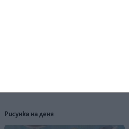
Здраве
Без пигментни петна през
бременността
Пилинг с азелаинова киселина ги чисти в дълбочина
07 август 2026 г.
Рисунка на деня