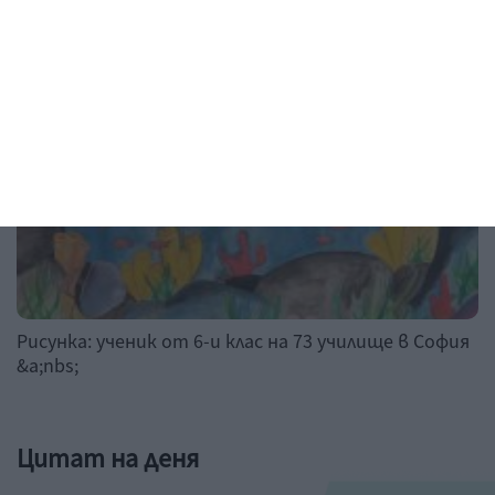
Рисунка на деня
Рисунка: ученик от 6-и клас на 73 училище в София
&a;nbs;
Цитат на деня