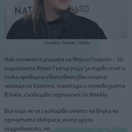
Снимка: Guliver / Getty
Най-голямата дъщеря на Мерил Стрийп – 35-
годишната Мами Гъмър роди за първи път и
така превърна световноизвестната
легенда на киното, театъра и телевизията
в баба, съобщава порталът Us Weekly.
Все още не се съобщава името на внука на
прочутата актриса, нито други
подробности, но,
както писахме преди време