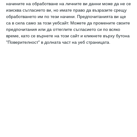
начините на обработване на личните ви данни може да не се
изисква съгласието ви, но имате право да възразите срещу
Мерил Стрийп
баба
внуче
дъщеря
актриса
обработването им по тези начини. Предпочитанията ви ще
са в сила само за този уебсайт. Можете да промените своите
предпочитания или да оттеглите съгласието си по всяко
време, като се върнете на този сайт и кликнете върху бутона
Заедно
"Поверителност" в долната част на уеб страницата.
Мерил Стрийп: Остаряването е привилегия
Заедно
Речта на Мерил Стрийп
Да поговорим
Бам! И се превръщаш в баба
Да поговорим
6 качества на добрата баба