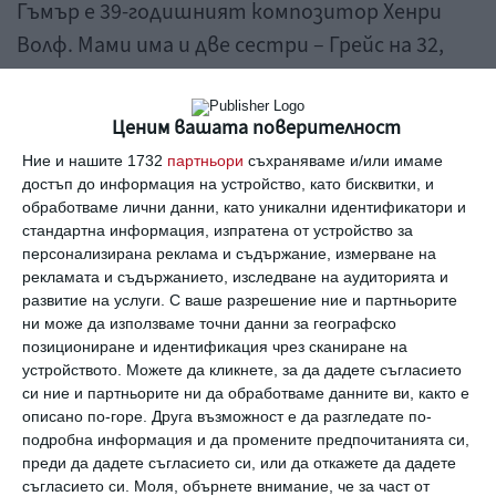
Гъмър е 39-годишният композитор Хенри
Волф. Мами има и две сестри – Грейс на 32,
която също е актриса, и моделът Луиза
Джейкъбсън на 27 г.
Ценим вашата поверителност
Ние и нашите 1732
партньори
съхраняваме и/или имаме
За дъщерите си Мерил Стрийп каза
достъп до информация на устройство, като бисквитки, и
неотдавна: „
Те ми помогнаха да спра да се
обработваме лични данни, като уникални идентификатори и
стандартна информация, изпратена от устройство за
притеснявам за външния си вид през
персонализирана реклама и съдържание, измерване на
годините. Изгубих толкова много години да
рекламата и съдържанието, изследване на аудиторията и
мисля, че не съм достатъчно красива и защо
развитие на услуги.
С ваше разрешение ние и партньорите
ни може да използваме точни данни за географско
нямам тялото на Джесика Ланг или нечии
позициониране и идентификация чрез сканиране на
други крака? Каква загуба на време...“
устройството. Можете да кликнете, за да дадете съгласието
си ние и партньорите ни да обработваме данните ви, както е
описано по-горе. Друга възможност е да разгледате по-
Убедени сме: ролята на баба също ѝ отива!
подробна информация и да промените предпочитанията си,
преди да дадете съгласието си, или да откажете да дадете
съгласието си.
Моля, обърнете внимание, че за част от
Марина Атанасова