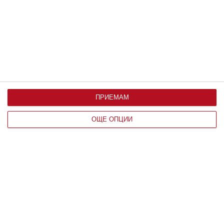
09 август 2026 г.
ПРИЕМАМ
ОЩЕ ОПЦИИ
Здраве
Защо не трябва да плувате по време
на гръмотевична буря
Възрастните знаят основните опасности,