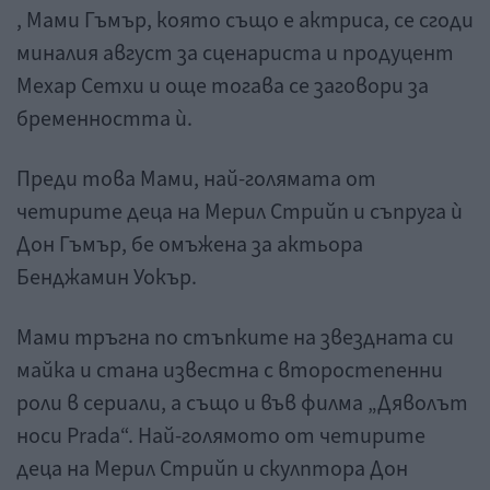
, Мами Гъмър, която също е актриса, се сгоди
миналия август за сценариста и продуцент
Мехар Сетхи и още тогава се заговори за
бременността ѝ.
Преди това Мами, най-голямата от
четирите деца на Мерил Стрийп и съпруга ѝ
Дон Гъмър, бе омъжена за актьора
Бенджамин Уокър.
Мами тръгна по стъпките на звездната си
майка и стана известна с второстепенни
роли в сериали, а също и във филма „Дяволът
носи Prada“. Най-голямото от четирите
деца на Мерил Стрийп и скулптора Дон