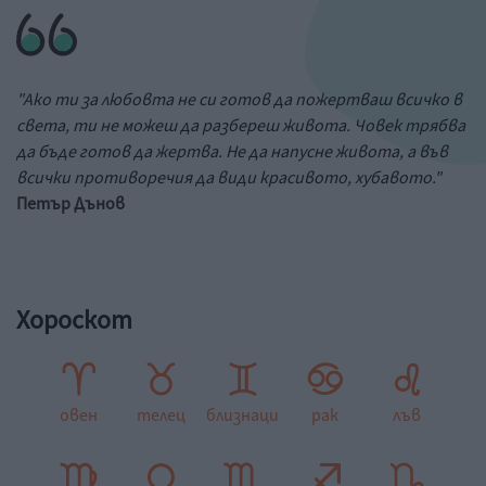
"Ако ти за любовта не си готов да пожертваш всичко в
света, ти не можеш да разбереш живота. Човек трябва
да бъде готов да жертва. Не да напусне живота, а във
всички противоречия да види красивото, хубавото."
Петър Дънов
Хороскот
овен
телец
близнаци
рак
лъв