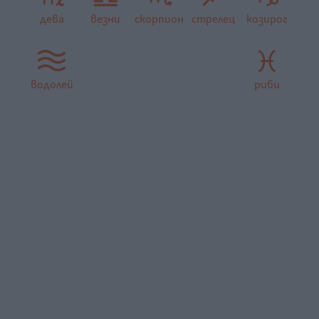
дева
везни
скорпион
стрелец
козирог
водолей
риби