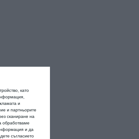
ройство, като
информация,
кламата и
ие и партньорите
рез сканиране на
да обработваме
 информация и да
адете съгласието