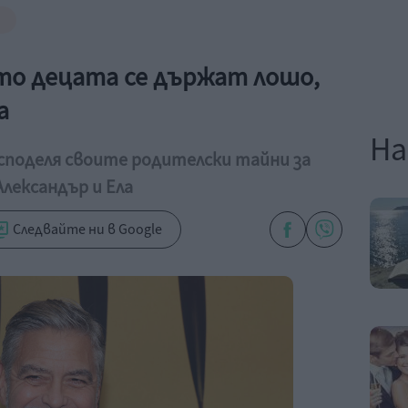
то децата се държат лошо,
а
На
поделя своите родителски тайни за
лександър и Ела
Следвайте ни в Google