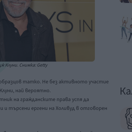
ж Клуни. Снимка: Getty
образцов татко. Не без активното участие
Ка
Клуни, най вероятно.
ник на гражданските права успя да
и и търсени ергени на Холивуд в отговорен