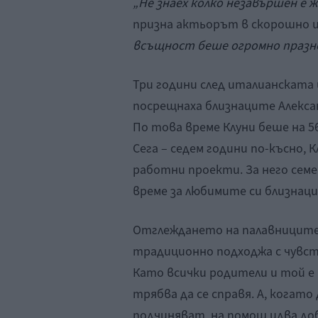
„Не знаех колко незавършен е 
призна актьорът в скорошно 
всъщност беше огромно празн
Три години след италианската и
посрещнаха близнаците Алексан
По това време Клуни беше на 5
Сега – седем години по-късно, 
работни проекти. За него семе
време за любимите си близнаци
Отглеждането на палавниците 
традиционно подходжа с чувств
Като всички родители и той е 
трябва да се справя. А, когато
подчиняват, на помощ идва до