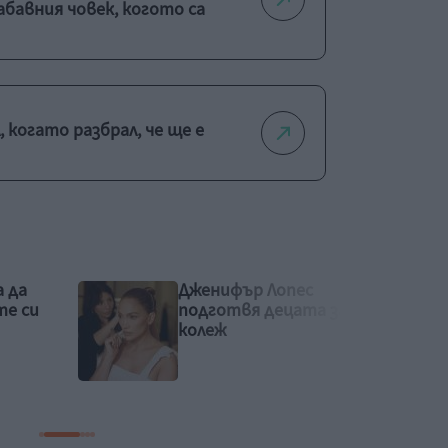
абавния човек, когото са
, когато разбрал, че ще е
Джони Деп – царят на
за
чудаците се завръща с
„Ебенизър: Коледна
песен“