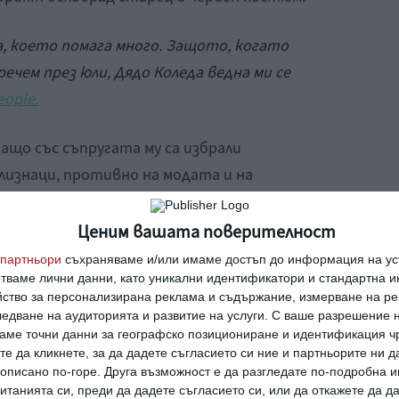
а, което помага много. Защото, когато
ечем през юли, Дядо Коледа ведна ми се
eople.
защо със съпругата му са избрали
близнаци, противно на модата и на
ират и кръщават наследниците си със
Ценим вашата поверителност
партньори
съхраняваме и/или имаме достъп до информация на уст
транни имена“,
каза Джордж. „
Ще имат
отваме лични данни, като уникални идентификатори и стандартна 
йство за персонализирана реклама и съдържание, измерване на ре
.“ Трудно е да си син на някой известен и
едване на аудиторията и развитие на услуги.
С ваше разрешение н
аме точни данни за географско позициониране и идентификация ч
те да кликнете, за да дадете съгласието си ние и партньорите ни 
е описано по-горе. Друга възможност е да разгледате по-подробна
танията си, преди да дадете съгласието си, или да откажете да д