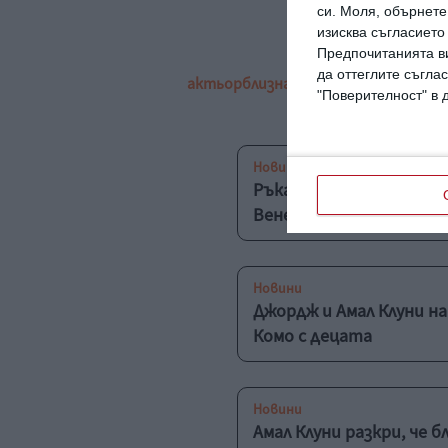
си.
Моля, обърнете 
изисква съгласието
Предпочитанията ви
да оттеглите съглас
актьор
близнаци
родител
възпитав
"Поверителност" в 
Новини
Ръка за ръка: Джордж и
Венеция
Новини
Джордж и Амал Клуни на
Комо с децата
Новини
Амал Клуни разкри, че