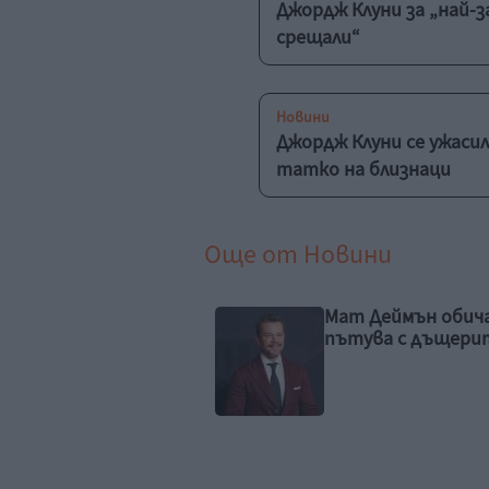
Джордж Клуни за „най-з
срещали“
Новини
Джордж Клуни се ужасил
татко на близнаци
Още от
Новини
 Деймън обича да
Дженифър Лопес
ува с дъщерите си
подготвя децата 
колеж