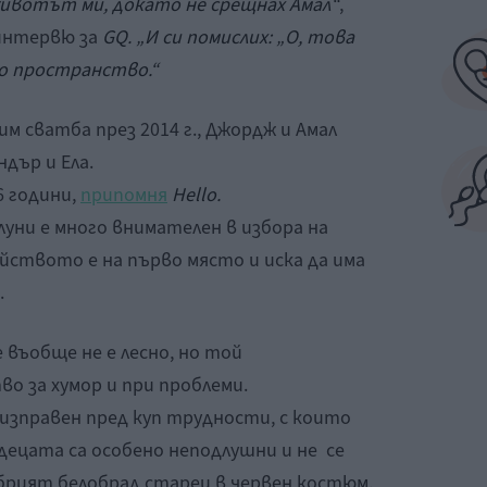
животът ми, докато не срещнах Амал“
,
интервю за
GQ. „И си помислих: „О, това
о пространство.“
м сватба през 2014 г., Джордж и Амал
дър и Ела.
6 години,
припомня
Hello.
Клуни е много внимателен в избора на
йството е на първо място и иска да има
.
въобще не е лесно, но той
о за хумор и при проблеми.
изправен пред куп трудности, с които
 децата са особено неподлушни и не се
брият белобрад старец в червен костюм.