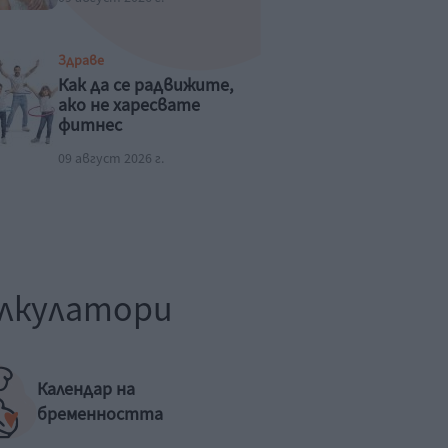
Здраве
Как да се радвижите,
ако не харесвате
фитнес
09 август 2026 г.
лкулатори
Календар на
бременността