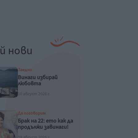
й нови
Заедно
Винаги избирай
любовта
10 август 2026 г.
Да поговорим
Брак на 22: ето как да
продължи завинаги!
09 август 2026 г.