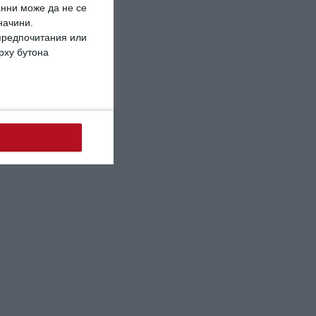
анни може да не се
начини.
 предпочитания или
ърху бутона