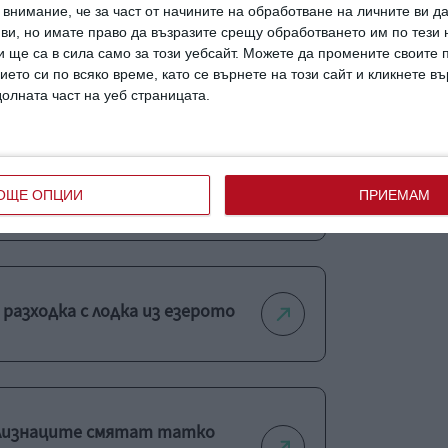
внимание, че за част от начините на обработване на личните ви д
 ви, но имате право да възразите срещу обработването им по тези 
 ще са в сила само за този уебсайт. Можете да промените своите
ието си по всяко време, като се върнете на този сайт и кликнете в
а
трудности
долната част на уеб страницата.
 Амал Клуни пристигнаха във
ОЩЕ ОПЦИИ
ПРИЕМАМ
 разходка с лодка из езерото
 близнаците смятат татко