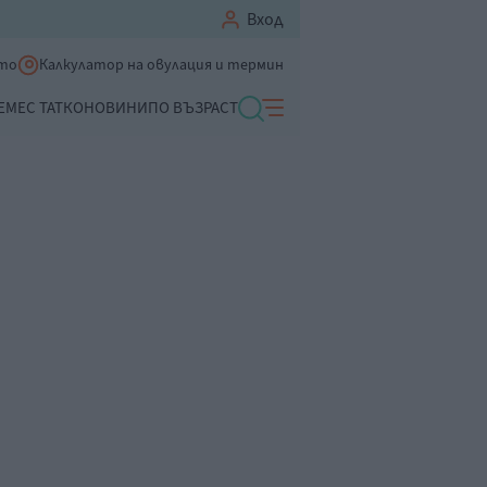
Вход
ето
Калкулатор на овулация и термин
ЕМЕ
С ТАТКО
НОВИНИ
ПО ВЪЗРАСТ