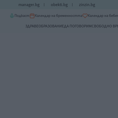
manager.bg
obekti.bg
zinzin.bg
Подкаст
Календар на бременността
Календар на беб
ЗДРАВЕ
ОБРАЗОВАНИЕ
ДА ПОГОВОРИМ
СВОБОДНО ВР