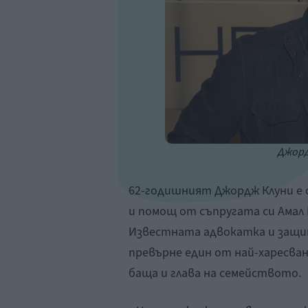
Джорд
62-годишният Джордж Клуни е 
и помощ от съпругата си Амал 
Известната адвокатка и защит
превърне един от най-харесван
баща и глава на семейството.