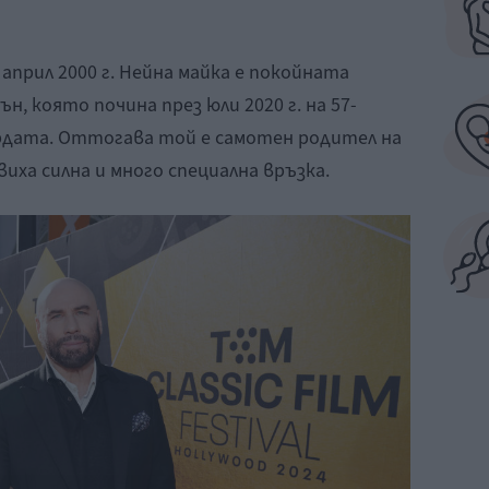
април 2000 г. Нейна майка е покойната
н, която почина през юли 2020 г. на 57-
рдата. Оттогава той е самотен родител на
иха силна и много специална връзка.