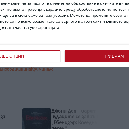
внимание, че за част от начините на обработване на личните ви д
ми събития като Super Bowl и PlayStation.
 ви, но имате право да възразите срещу обработването им по тези 
 ще са в сила само за този уебсайт. Можете да промените своите
можността да направя нещо с баща ми и
ието си по всяко време, като се върнете на този сайт и кликнете в
долната част на уеб страницата.
аедно“
, призна Ела, която работи в сферата
.
ОЩЕ ОПЦИИ
ПРИЕМАМ
дно
годишнина
Криминале
т на
„Тримата мускетари“
ъща с
гостуват в Пловдив –
а
спектакъл, който не
бива да пропускате