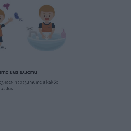
ето има глисти
познаем паразитите и какво
правим
.