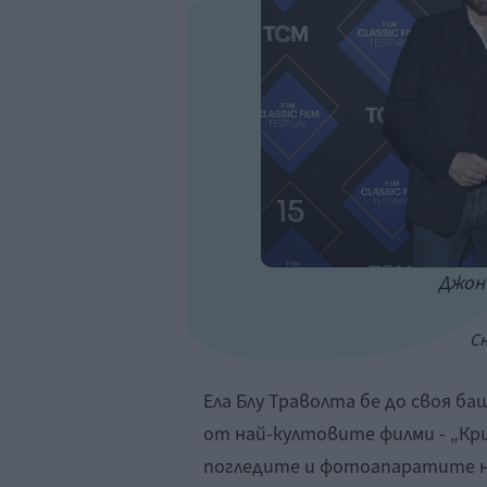
Джон 
С
Ела Блу Траволта бе до своя б
от най-култовите филми - „Кр
погледите и фотоапаратите н