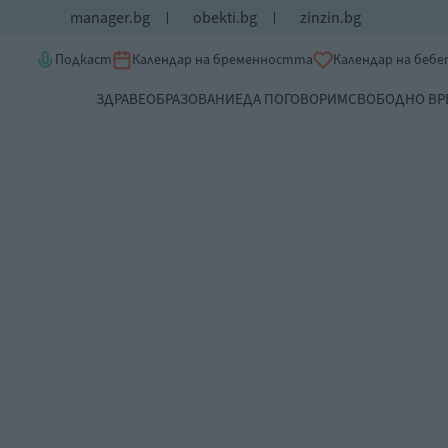
manager.bg
obekti.bg
zinzin.bg
Подкаст
Календар на бременността
Календар на беб
ЗДРАВЕ
ОБРАЗОВАНИЕ
ДА ПОГОВОРИМ
СВОБОДНО ВР