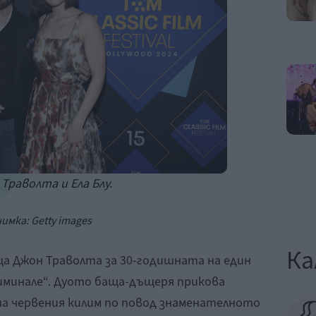
Траволта и Ела Блу
.
нимка:
Getty
images
Ка
аща Джон Траволта за 30-годишната на един
иминале“. Дуото баща-дъщеря прикова
а червения килим по повод знаменателното