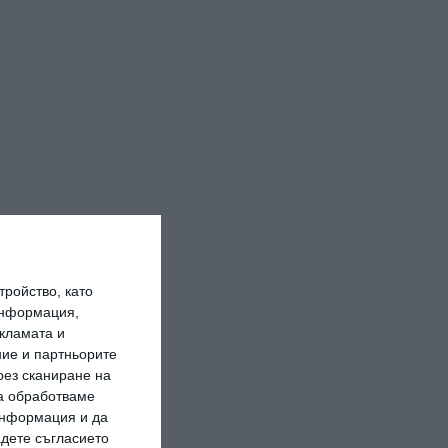
ройство, като
информация,
кламата и
ие и партньорите
рез сканиране на
да обработваме
 информация и да
адете съгласието