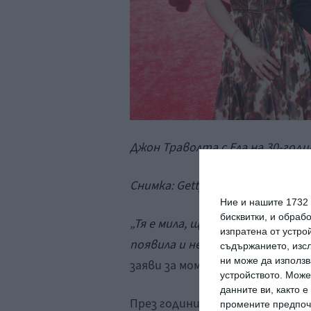
Джон Траволта с Ела на 30-го
Снимка:
Getty
images
Ние и нашите 1732
бисквитки, и обраб
„Тя е мила, щедра, уравновесена
изпратена от устро
появила и не си приписвам ника
съдържанието, изсл
ни може да използв
заяви за момичето си Траволт
устройството. Може
данните ви, както 
През годините двамата се обе
промените предпочи