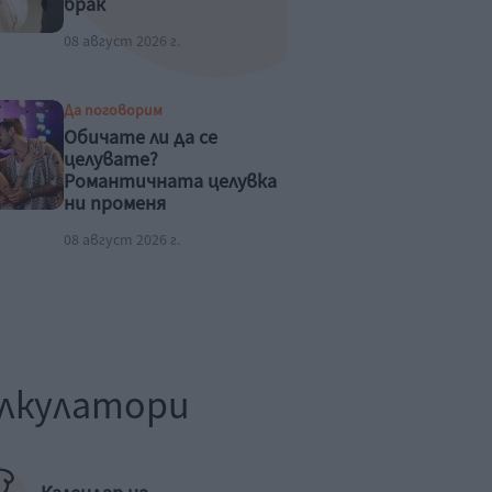
брак
08 август 2026 г.
Да поговорим
Обичате ли да се
целувате?
Романтичната целувка
ни променя
физиологично
08 август 2026 г.
лкулатори