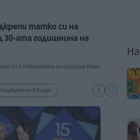
одкрепи татко си на
 30-ата годишнина на
На
ря си с покойната си съпруга Кели
Следвайте ни в Google