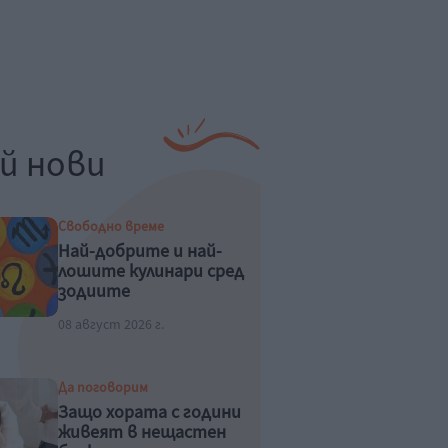
й нови
Свободно време
Най-добрите и най-
лошите кулинари сред
зодиите
08 август 2026 г.
Да поговорим
Защо хората с години
живеят в нещастен