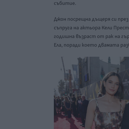
събитие.
Джон посрещна дъщеря си през 
съпруга на актьора Кели Престъ
годишна възраст от рак на гъ
Ела, поради което двамата разв