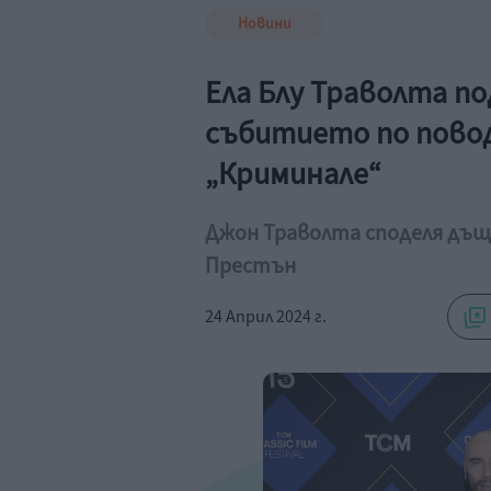
Новини
Ела Блу Траволта п
събитието по повод
„Криминале“
Джон Траволта споделя дъще
Престън
24 Април 2024 г.