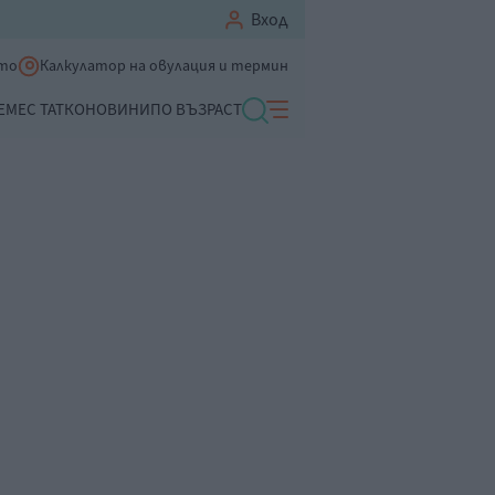
Вход
ето
Калкулатор на овулация и термин
ЕМЕ
С ТАТКО
НОВИНИ
ПО ВЪЗРАСТ