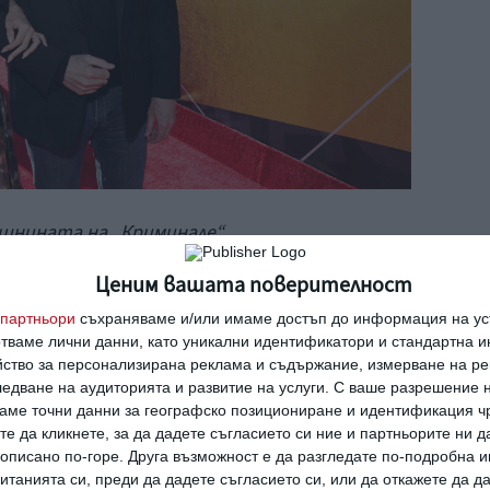
дишнината на
„Криминале“.
Ценим вашата поверителност
партньори
съхраняваме и/или имаме достъп до информация на уст
отваме лични данни, като уникални идентификатори и стандартна 
, грациозна и великолепна. Не знам как се е
йство за персонализирана реклама и съдържание, измерване на ре
кви заслуги, освен че просто я обожавам“
,
едване на аудиторията и развитие на услуги.
С ваше разрешение н
аме точни данни за географско позициониране и идентификация ч
а пред
People
през 2019 г.
те да кликнете, за да дадете съгласието си ние и партньорите ни 
е описано по-горе. Друга възможност е да разгледате по-подробна
диниха в работата си по различни проекти,
танията си, преди да дадете съгласието си, или да откажете да д