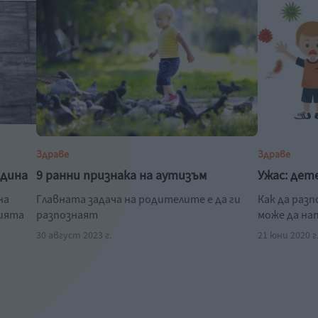
Здраве
Здраве
одина
9 ранни признака на аутизъм
Ужас: дет
на
Главната задача на родителите е да ги
Как да раз
нията
разпознаят
може да на
30 август 2023 г.
21 юни 2020 г