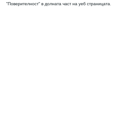
"Поверителност" в долната част на уеб страницата.
„Как да възпитаваме момичета“
Снимка: издателство „Колибри“
Първото издание на книгата сега е осъвременено и
съдържа насоки за отглеждането на момичета през 21
век, когато предизвикателствата пред тях и
родителите им са повече от всякога.
Стив Бидълф е виден австралийски психолог, семеен
терапевт и неоспорим авторитет в областта на
отглеждането на деца и изкуството да бъдем