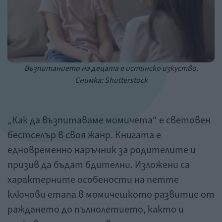
Възпитанието на децата е истинско изкуство.
Снимка: Shutterstock
„Как да възпитаваме момичета“ е световен
бестселър в своя жанр. Книгата е
едновременно наръчник за родителите и
призив да бъдат бдителни. Изложени са
характерните особености на петте
ключови етапа в момичешкото развитие от
раждането до пълнолетието, както и