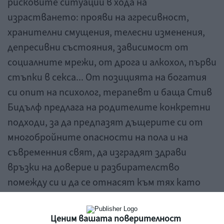
рисковите ситуации в хода на
израстването: прояви на агресивност,
хранителни смущения, телесни изменения,
депресивни състояния, зависимост от
социалните мрежи, от дрога и алкохол, първи
стъпки в секса... От позицията на богатия
си опит на психолог, терапевт и баща Стив
Бидълф предлага на родителите конкретни
подходи, за да предпазят дъщерите си от
многобройните опасности на пола и на
съвременния свят, да изградят здрави
връзки на доверие и разбирателство
помежду си и да се отнасят към тях като
към пълноценни личности.
Ценим вашата поверителност