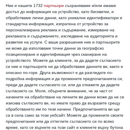
Ние и нашите 1732
партньори
съхраняваме и/или имаме
достъп до информация на устройство, като бисквитки, и
обработваме лични данни, като уникални идентификатори и
стандартна информация, изпратена от устройство за
персонализирана реклама и съдържание, измерване на
рекламата и съдържанието, изследване на аудиторията и
развитие на услуги.
С ваше разрешение ние и партньорите
ни може да използваме точни данни за географско
позициониране и идентификация чрез сканиране на
устройството. Можете да кликнете, за да дадете съгласието
си ние и партньорите ни да обработваме данните ви, както е
описано по-горе. Друга възможност е да разгледате по-
подробна информация и да промените предпочитанията си,
преди да дадете съгласието си, или да откажете да дадете
съгласието си.
Моля, обърнете внимание, че за част от
начините на обработване на личните ви данни може да не се
изисква съгласието ви, но имате право да възразите срещу
обработването им по тези начини. Предпочитанията ви ще
са в сила само за този уебсайт. Можете да промените своите
предпочитания или да оттеглите съгласието си по всяко
време, като се върнете на този сайт и кликнете върху бутона