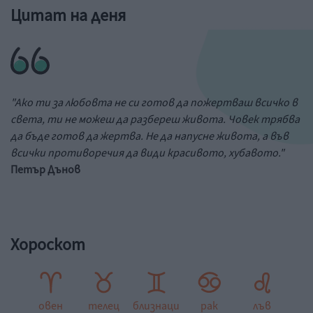
Цитат на деня
"Ако ти за любовта не си готов да пожертваш всичко в
света, ти не можеш да разбереш живота. Човек трябва
да бъде готов да жертва. Не да напусне живота, а във
всички противоречия да види красивото, хубавото."
Петър Дънов
Хороскот
овен
телец
близнаци
рак
лъв