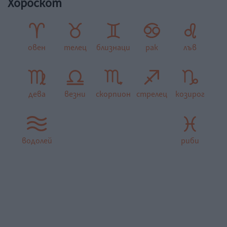
Хороскот
овен
телец
близнаци
рак
лъв
дева
везни
скорпион
стрелец
козирог
водолей
риби