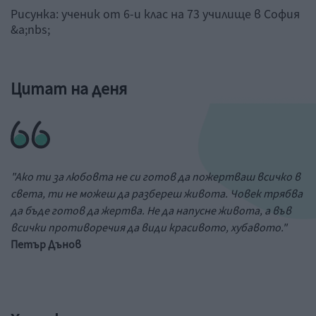
Рисунка: ученик от 6-и клас на 73 училище в София
&a;nbs;
Цитат на деня
"Ако ти за любовта не си готов да пожертваш всичко в
света, ти не можеш да разбереш живота. Човек трябва
да бъде готов да жертва. Не да напусне живота, а във
всички противоречия да види красивото, хубавото."
Петър Дънов