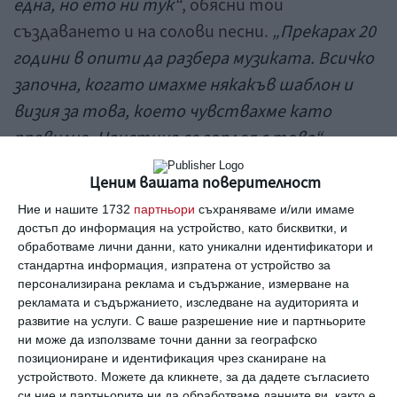
една, но ето ни тук“
, обясни той
създаването и на солови песни.
„Прекарах 20
години в опити да разбера музиката. Всичко
започна, когато имахме някакъв шаблон и
визия за това, което чувствахме като
правилно. Наистина се гордея с това“
,
допълни певецът.
Ценим вашата поверителност
Ние и нашите 1732
партньори
съхраняваме и/или имаме
достъп до информация на устройство, като бисквитки, и
обработваме лични данни, като уникални идентификатори и
стандартна информация, изпратена от устройство за
персонализирана реклама и съдържание, измерване на
рекламата и съдържанието, изследване на аудиторията и
развитие на услуги.
С ваше разрешение ние и партньорите
ни може да използваме точни данни за географско
позициониране и идентификация чрез сканиране на
устройството. Можете да кликнете, за да дадете съгласието
си ние и партньорите ни да обработваме данните ви, както е