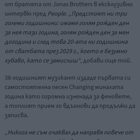
от братята от Jonas Brothers в ексклузивно
интервю пред
People
.
„Предстоят ни три
големи годишнини: имаме голям рожден ден
за нея тази година, голям рожден ден за мен
догодина и след това 20-ата ни годишнина
от сватбата през 2029 г., което е безумно
хубаво, като се замислиш“
, добави още той.
38-годишният музикант издаде първата си
самостоятелна песен Changing миналата
година като огромна изненада за феновете,
а топлият прием го вдъхнови да продължи да
записва.
„Никога не съм очаквал да направя повече от