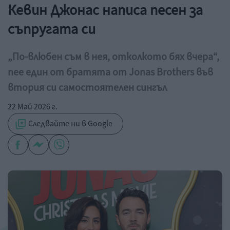
Кевин Джонас написа песен за
съпругата си
„По-влюбен съм в нея, отколкото бях вчера“,
пее един от братята от Jonas Brothers във
втория си самостоятелен сингъл
22 Май 2026 г.
Следвайте ни в Google