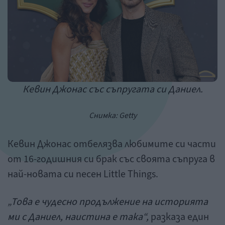
Кевин Джонас със съпругата си Даниел.
Снимка: Getty
Кевин Джонас отбелязва любимите си части
от 16-годишния си брак със своята съпруга в
най-новата си песен Little Things.
„Това е чудесно продължение на историята
ми с Даниел, наистина е така“,
разказа един