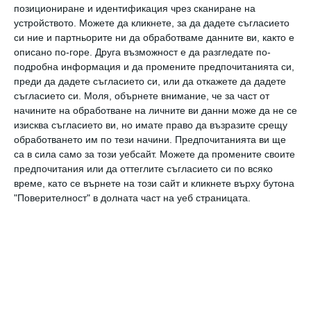
позициониране и идентификация чрез сканиране на
паркингите на Kaufland в Бургас на 9
устройството. Можете да кликнете, за да дадете съгласието
септември и в Пловдив на 10 септември,
си ние и партньорите ни да обработваме данните ви, както е
където участниците получаваха безплатна
описано по-горе. Друга възможност е да разгледате по-
подробна информация и да промените предпочитанията си,
книга по избор срещу предадени за
преди да дадете съгласието си, или да откажете да дадете
рециклиране пластмасови отпадъци. По
съгласието си.
Моля, обърнете внимание, че за част от
начините на обработване на личните ви данни може да не се
същия регламент ще протече и финала на
изисква съгласието ви, но имате право да възразите срещу
тазгодишното издание на „Книги за смет“ в
обработването им по тези начини. Предпочитанията ви ще
са в сила само за този уебсайт. Можете да промените своите
София. Всички събрани пластмасови
предпочитания или да оттеглите съгласието си по всяко
отпадъци ще се рециклират от „ЕКОПАК
време, като се върнете на този сайт и кликнете върху бутона
България“, които са партньори на
"Поверителност" в долната част на уеб страницата.
инициативата от самото й създаване.
Събитията от тазгодишното издание на
инициативата започнаха през април и май
със събития на паркинга на хипермаркети