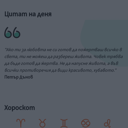
Цитат на деня
"Ако ти за любовта не си готов да пожертваш всичко в
света, ти не можеш да разбереш живота. Човек трябва
да бъде готов да жертва. Не да напусне живота, а във
всички противоречия да види красивото, хубавото."
Петър Дънов
Хороскот