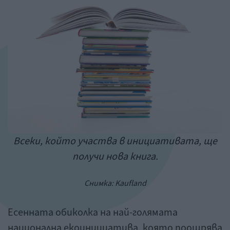
Всеки, който участва в инициативата, ще
получи нова книга.
Снимка: Kaufland
Есенната обиколка на най-голямата
национална екоинициатива, която поощрява