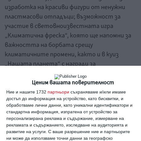
изработка на красиви фигури от ненужни
пластмасови отпадъци; възможност за
участие в световноизвестната игра
„Климатична фреска“, която ще напомни за
важността на борбата срещу
климатичните промени, както и в куиз
„Нашата планета“ с награди за
победителите. В рамките на събитието ще
има и фотографска изложба „Бъдещето на
Ценим вашата поверителност
планетата“, която показва последиците от
Ние и нашите 1732
партньори
съхраняваме и/или имаме
достъп до информация на устройство, като бисквитки, и
замърсяването по различни места по света
обработваме лични данни, като уникални идентификатори и
и неотложната нужда от поддържане на
стандартна информация, изпратена от устройство за
персонализирана реклама и съдържание, измерване на
чиста околна среда.
рекламата и съдържанието, изследване на аудиторията и
развитие на услуги.
С ваше разрешение ние и партньорите
Тази есен „Книги за смет“ мина през
ни може да използваме точни данни за географско