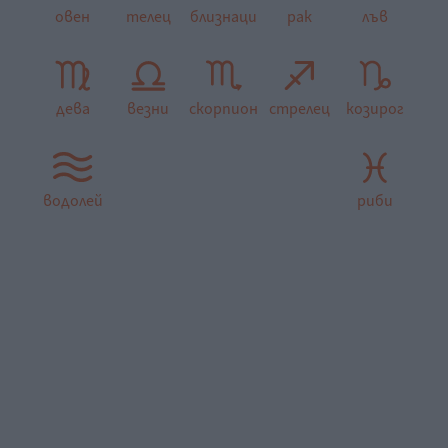
овен
телец
близнаци
рак
лъв
дева
везни
скорпион
стрелец
козирог
водолей
риби