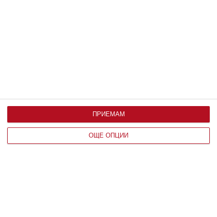
Пробвайте да успокоите детето с
най-добрите техники
По време на истерии и остър гняв рационалната част
на мозъка се изключва
07 август 2026 г.
ПРИЕМАМ
ОЩЕ ОПЦИИ