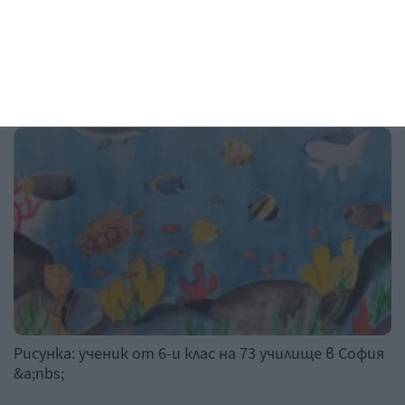
Рисунка на деня
Рисунка: ученик от 6-и клас на 73 училище в София
&a;nbs;