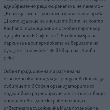
едновременно рециклирането и четенето –
„Книги за смет“, достигна финалната права.
11-ото издание на инициативата, на която
Kaufland традиционно е основен партньор,
ще завърши в София на 1-ви октомври на
паркинга на хипермаркета на веригата на
бул. „Ген. Тотлебен“ 36 в квартал „Крива
река“.
Освен традиционната размяна на
пластмасови отпадъци срещу нови книги, за
събитието в София организаторите са
подготвили разнообразие от съпътстващи
инициативи - детска работилница с
известната художничка Мила Лозанова за