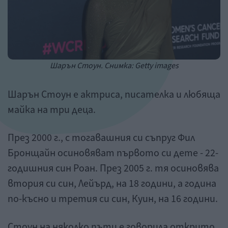
Шарън Стоун. Снимка: Getty images
Шарън Стоун е актриса, писателка и любяща
майка на три деца.
През 2000 г., с тогавашния си съпруг Фил
Бронщайн осиновяват първото си дете - 22-
годишния син Роан. През 2005 г. тя осиновява
втория си син, Лейърд, на 18 години, а година
по-късно и третия си син, Куин, на 16 години.
Стоун на няколко пъти е говорила открито