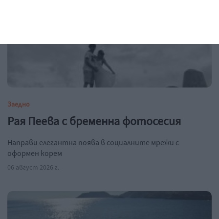
Заедно
Рая Пеева с бременна фотосесия
Направи елегантна поява в социалните мрежи с
оформен корем
06 август 2026 г.