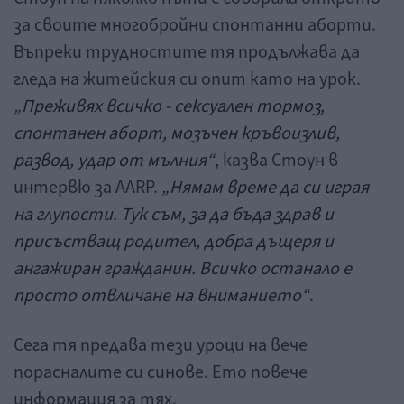
за своите многобройни спонтанни аборти.
Въпреки трудностите тя продължава да
гледа на житейския си опит като на урок.
„Преживях всичко - сексуален тормоз,
спонтанен аборт, мозъчен кръвоизлив,
развод, удар от мълния“
, казва Стоун в
интервю за AARP.
„Нямам време да си играя
на глупости. Тук съм, за да бъда здрав и
присъстващ родител, добра дъщеря и
ангажиран гражданин. Всичко останало е
просто отвличане на вниманието“
.
Сега тя предава тези уроци на вече
порасналите си синове. Ето повече
информация за тях.