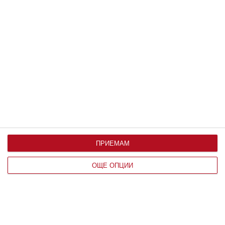
Вижте още
ПРИЕМАМ
Здраве
ОЩЕ ОПЦИИ
Ръст и тегло на бебето до 1 година
Какви са нормите месец по месец и на какво може
да се дължат отклоненията от тях