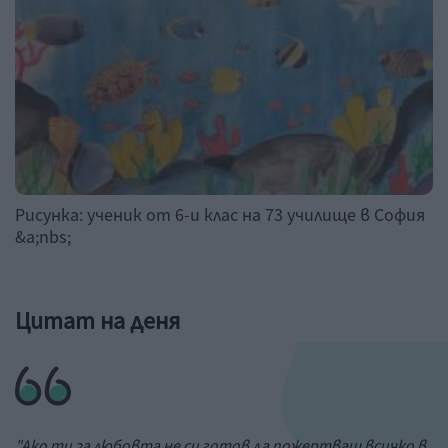
Рисунка: ученик от 6-и клас на 73 училище в София
&a;nbs;
Цитат на деня
"Ако ти за любовта не си готов да пожертваш всичко в