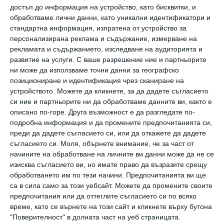
достъп до информация на устройство, като бисквитки, и
обработваме лични данни, като уникални идентификатори и
стандартна информация, изпратена от устройство за
персонализирана реклама и съдържание, измерване на
рекламата и съдържанието, изследване на аудиторията и
развитие на услуги.
С ваше разрешение ние и партньорите
ни може да използваме точни данни за географско
позициониране и идентификация чрез сканиране на
устройството. Можете да кликнете, за да дадете съгласието
си ние и партньорите ни да обработваме данните ви, както е
Актрисата с Роан. Снимка:
Getty
images
описано по-горе. Друга възможност е да разгледате по-
подробна информация и да промените предпочитанията си,
преди да дадете съгласието си, или да откажете да дадете
Роан Джоузеф Бронщайн
съгласието си.
Моля, обърнете внимание, че за част от
начините на обработване на личните ви данни може да не се
Първото дете на Стоун, Роан Джоузеф, е
изисква съгласието ви, но имате право да възразите срещу
обработването им по тези начини. Предпочитанията ви ще
родено на 22 май 2000 г.
са в сила само за този уебсайт. Можете да промените своите
предпочитания или да оттеглите съгласието си по всяко
След шестгодишен брак Стоун и Бронщайн
време, като се върнете на този сайт и кликнете върху бутона
"Поверителност" в долната част на уеб страницата.
се развеждат през 2004 г. и получават