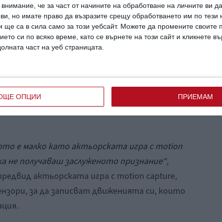
внимание, че за част от начините на обработване на личните ви д
 ви, но имате право да възразите срещу обработването им по тези 
 ще са в сила само за този уебсайт. Можете да промените своите
ието си по всяко време, като се върнете на този сайт и кликнете в
долната част на уеб страницата.
ОЩЕ ОПЦИИ
ПРИЕМАМ
ото е малко като актьорската игра с
motion
ка не получаваш заслуженото признание“
,
редвид актьорската игра с motion capture,
нзори, за да записват движенията си, които
ация.