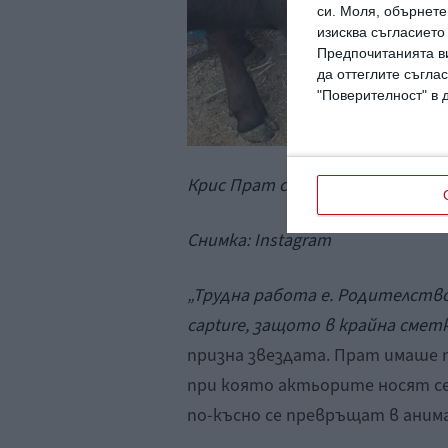
си.
Моля, обърнете 
изисква съгласието
Предпочитанията ви
да оттеглите съглас
"Поверителност" в 
Крис Прат със сина си Джак
Снимка:
Instagram
„Трудна работа е. Родителств
capture
, защото в крайна смет
призна звездата. Прат имаше п
при която актьорите носят се
по-късно се превръщат в аним