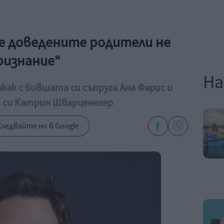
че доведените родители не
ризнание“
На
жак с бившата си съпруга Ана Фарис и
а си Катрин Шварценегер
ледвайте ни в Google