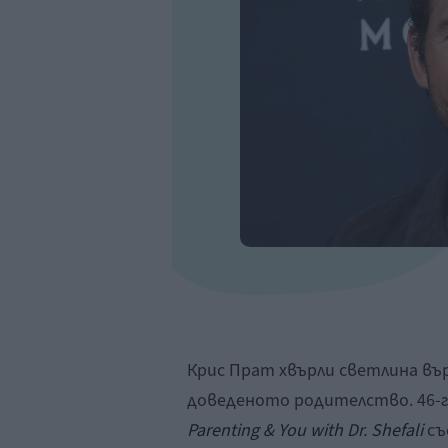
Крис Прат хвърли светлина вър
доведеното родителство. 46-
Parenting
&
You
with
Dr
.
Shefali
съ