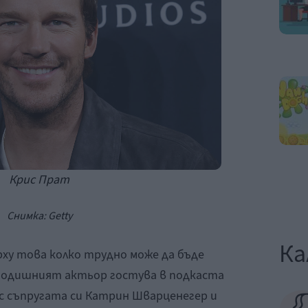
Крис Прат
Снимка: Getty
Ка
ху това колко трудно може да бъде
годишният актьор гостува в подкаста
с съпругата си Катрин Шварценегер и