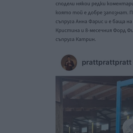
сподели някои редки коментар
която той е добре запознат. 
съпруга Анна Фарис и е баща н
Кристина и 8-месечния Форд Ф
съпруга Катрин.