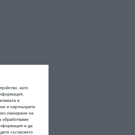
ройство, като
информация,
кламата и
ие и партньорите
рез сканиране на
да обработваме
 информация и да
адете съгласието