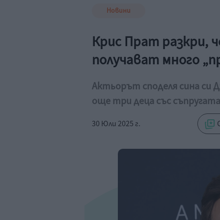
Новини
Крис Прат разкри, 
получават много „п
Актьорът споделя сина си Д
още три деца със съпругат
30 Юли 2025 г.
С