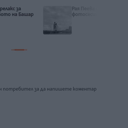
Рая Пеева с бременна
Башар
фотосесия
ан потребител за да напишете коментар