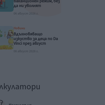
ваканционен режим, без
да ни уволнят
06 август 2026 г.
Новини
Вдъхновяващо
изкуство за деца по Da
Vinci през август
06 август 2026 г.
лкулатори