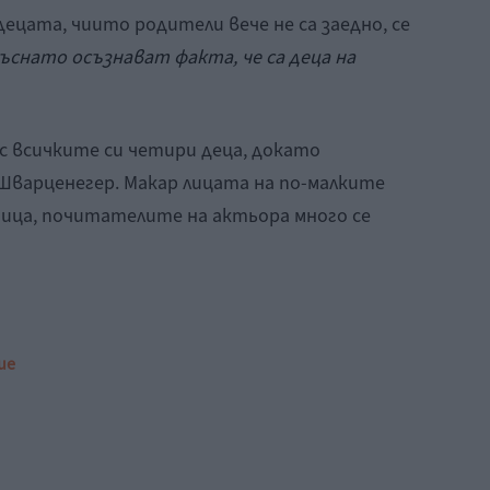
децата, чиито родители вече не са заедно, се
ъснато осъзнават факта, че са деца на
с всичките си четири деца, докато
Шварценегер. Макар лицата на по-малките
чица, почитателите на актьора много се
ие