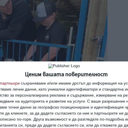
Ценим вашата поверителност
партньори
съхраняваме и/или имаме достъп до информация на уст
отваме лични данни, като уникални идентификатори и стандартна 
йство за персонализирана реклама и съдържание, измерване на ре
едване на аудиторията и развитие на услуги.
С ваше разрешение н
аме точни данни за географско позициониране и идентификация ч
те да кликнете, за да дадете съгласието си ние и партньорите ни 
е описано по-горе. Друга възможност е да разгледате по-подробна
танията си, преди да дадете съгласието си, или да откажете да д