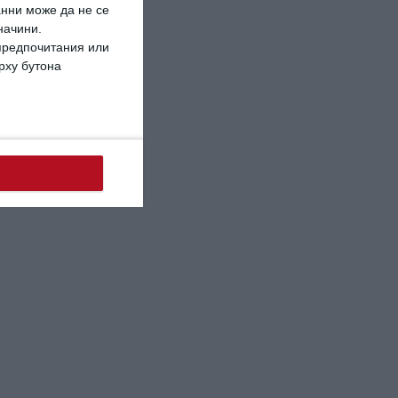
анни може да не се
начини.
 предпочитания или
ърху бутона