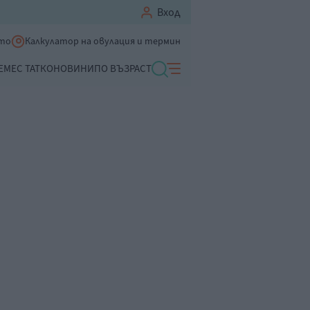
Вход
ето
Калкулатор на овулация и термин
ЕМЕ
С ТАТКО
НОВИНИ
ПО ВЪЗРАСТ