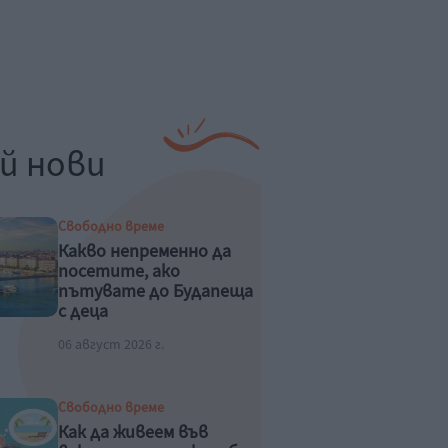
й нови
Свободно време
Какво непременно да
посетите, ако
пътувате до Будапеща
с деца
06 август 2026 г.
Свободно време
Как да живеем във