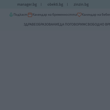
manager.bg
obekti.bg
zinzin.bg
Подкаст
Календар на бременността
Календар на беб
ЗДРАВЕ
ОБРАЗОВАНИЕ
ДА ПОГОВОРИМ
СВОБОДНО ВР