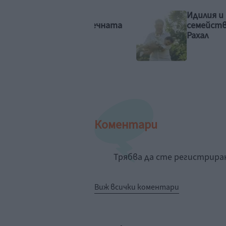
ли Стайнфелд
Идилия и релакс за
казва за 4-месечната
семейството на 
дъщеря
Рахал
Коментари
Трябва да сте регистрир
Виж всички коментари