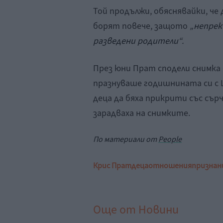
Той продължи, обяснявайки, че 
борят повече, защото
„непрек
разведени родители“.
През юни Прат сподели снимка 
празнуваше годишнината си с 
деца да бяха прикрити със сър
зарадваха на снимките.
По материали от
People
Крис Прат
деца
отношения
признан
Още от
Новини