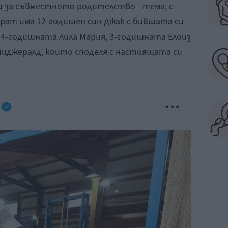
и за съвместното родителство - тема, с
Прат има 12-годишен син Джак с бившата си
а 4-годишната Лила Мария, 3-годишната Елоиз
ицджералд, които споделя с настоящата си