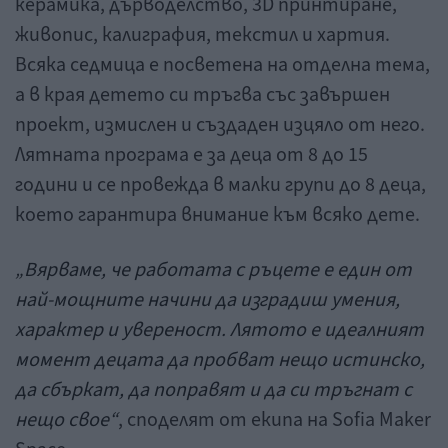
керамика, дърводелство, 3D принтиране,
живопис, калиграфия, текстил и хартия.
Всяка седмица е посветена на отделна тема,
а в края детето си тръгва със завършен
проект, измислен и създаден изцяло от него.
Лятната програма е за деца от 8 до 15
години и се провежда в малки групи до 8 деца,
което гарантира внимание към всяко дете.
„Вярваме, че работата с ръцете е един от
най-мощните начини да изградиш умения,
характер и увереност. Лятото е идеалният
момент децата да пробват нещо истинско,
да сбъркат, да поправят и да си тръгнат с
нещо свое“
, споделят от екипа на Sofia Maker