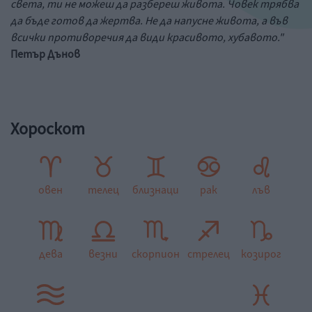
света, ти не можеш да разбереш живота. Човек трябва
да бъде готов да жертва. Не да напусне живота, а във
всички противоречия да види красивото, хубавото."
Петър Дънов
Хороскот
овен
телец
близнаци
рак
лъв
дева
везни
скорпион
стрелец
козирог