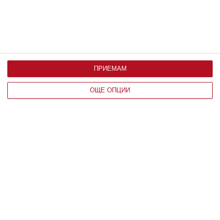
ПРИЕМАМ
ОЩЕ ОПЦИИ
Здраве
Как да предпазим детето от
прегряване
4 правила за всеки ден - на вилата и на море
06 август 2026 г.