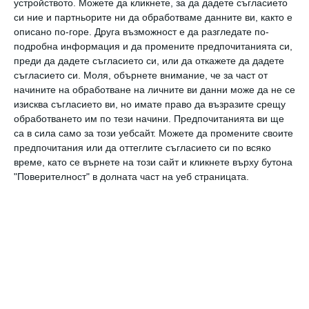
устройството. Можете да кликнете, за да дадете съгласието
си ние и партньорите ни да обработваме данните ви, както е
описано по-горе. Друга възможност е да разгледате по-
Още от
Новини
подробна информация и да промените предпочитанията си,
преди да дадете съгласието си, или да откажете да дадете
Хейли Стайнфелд
Ид
съгласието си.
Моля, обърнете внимание, че за част от
разказва за 4-
с
начините на обработване на личните ви данни може да не се
месечната си дъщеря
Б
изисква съгласието ви, но имате право да възразите срещу
обработването им по тези начини. Предпочитанията ви ще
са в сила само за този уебсайт. Можете да промените своите
предпочитания или да оттеглите съгласието си по всяко
време, като се върнете на този сайт и кликнете върху бутона
"Поверителност" в долната част на уеб страницата.
Коментари
Трябва да сте регистриран потребител за да
напишете коментар