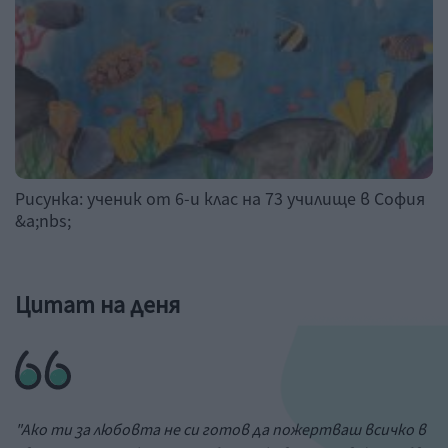
Рисунка: ученик от 6-и клас на 73 училище в София
&a;nbs;
Цитат на деня
"Ако ти за любовта не си готов да пожертваш всичко в