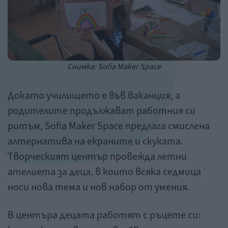
Снимка: Sofia Maker Space​
Докато училището е във ваканция, а
родителите продължават работния си
ритъм, Sofia Maker Space предлага смислена
алтернатива на екраните и скуката.
Творческият център провежда летни
ателиета за деца, в които всяка седмица
носи нова тема и нов набор от умения.
В центъра децата работят с ръцете си: