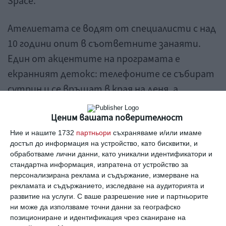
Space.
Ателиетата се водят от специалисти с над
10 години опит в съответните занаяти.
Един от акцентите на програмата е
екранният детокс: телефоните се събират
сутрин и се връщат в края на деня, а
родителите могат да се свържат с екипа по
Ценим вашата поверителност
всяко време.
Ние и нашите 1732
партньори
съхраняваме и/или имаме
достъп до информация на устройство, като бисквитки, и
Темите се сменят всяка седмица до средата на
обработваме лични данни, като уникални идентификатори и
септември. През юли децата ще преминат през Игри,
стандартна информация, изпратена от устройство за
Материали, Насекоми, Професии и Древни цивилизации.
персонализирана реклама и съдържание, измерване на
През август следват Природа, Творчество, Вода и
рекламата и съдържанието, изследване на аудиторията и
Астрономия, а през септември програмата завършва с
развитие на услуги.
С ваше разрешение ние и партньорите
Динозаври и Умения за учене.
ни може да използваме точни данни за географско
деца
творчество
занаяти
теми
летни занимания
позициониране и идентификация чрез сканиране на