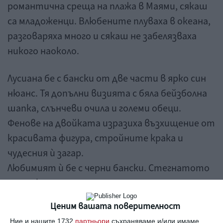
романтична среща на плажа в Маями, сякаш
са младоженци. Влюбените плуваха в океана,
разговаряха много и сякаш не забелязваха
никого наоколо.
Лусиана бе с бански от две части в ярко син
нюанс. Тя допълни визията с бяла бейзболна
шапка, слънчеви очила и големи обеци.
Фенове на двойката изразиха възхищение от
красивата фигура, стройните крака и
чудесния ѝ загар.
Любимият ѝ бе с черни бански. Стегнатото
му мускулесто тяло с много
татуировки също стана повод за
Ценим вашата поверителност
коментари.
Ние и нашите 1732
партньори
съхраняваме и/или имаме