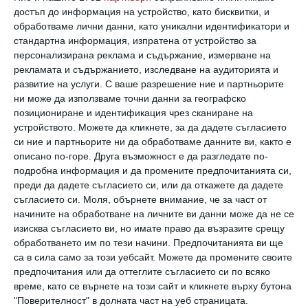
Двамата с Баросо се наслаждаваха на
достъп до информация на устройство, като бисквитки, и
хубавото време и говореха оживено.
обработваме лични данни, като уникални идентификатори и
стандартна информация, изпратена от устройство за
Деймън гледаше с влюбен поглед Лусиана и от
персонализирана реклама и съдържание, измерване на
време на време отместваше косата от
рекламата и съдържанието, изследване на аудиторията и
развитие на услуги.
С ваше разрешение ние и партньорите
лицето ѝ.
ни може да използваме точни данни за географско
Можете да видите снимките
тук.
позициониране и идентификация чрез сканиране на
устройството. Можете да кликнете, за да дадете съгласието
си ние и партньорите ни да обработваме данните ви, както е
Феновете на двойката отбелязаха колко
описано по-горе. Друга възможност е да разгледате по-
влюбени и привързани са двамата след 18
подробна информация и да промените предпочитанията си,
преди да дадете съгласието си, или да откажете да дадете
години брак.
съгласието си.
Моля, обърнете внимание, че за част от
начините на обработване на личните ви данни може да не се
„Лусиана е красавица! Вижте само как я гледа
изисква съгласието ви, но имате право да възразите срещу
обработването им по тези начини. Предпочитанията ви ще
мъжът ѝ!“
са в сила само за този уебсайт. Можете да промените своите
предпочитания или да оттеглите съгласието си по всяко
„Красива двойка, сякаш току що са се
време, като се върнете на този сайт и кликнете върху бутона
"Поверителност" в долната част на уеб страницата.
влюбили един в друг.“