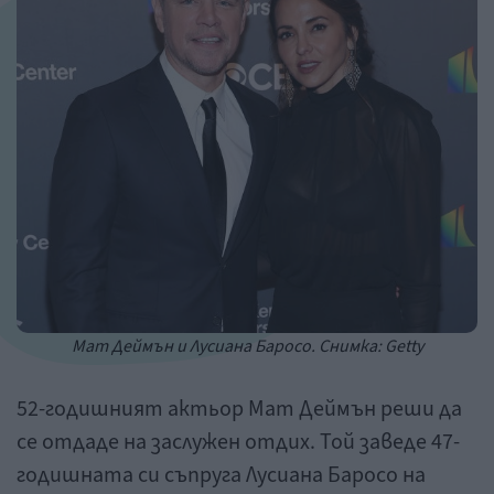
Мат Деймън и Лусиана Баросо. Снимка: Getty
52-годишният актьор Мат Деймън реши да
се отдаде на заслужен отдих. Той заведе 47-
годишната си съпруга Лусиана Баросо на