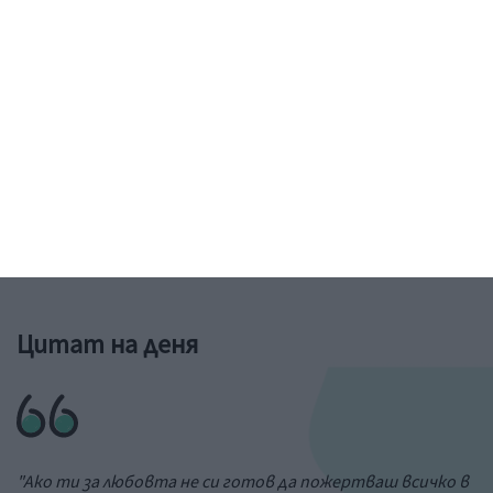
Рисунка: ученик от 6-и клас на 73 училище в София
&a;nbs;
Цитат на деня
"Ако ти за любовта не си готов да пожертваш всичко в