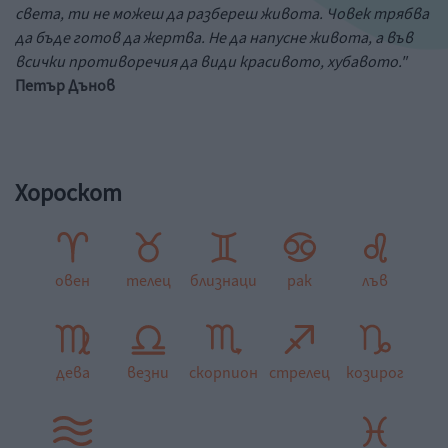
света, ти не можеш да разбереш живота. Човек трябва
да бъде готов да жертва. Не да напусне живота, а във
всички противоречия да види красивото, хубавото."
Петър Дънов
Хороскот
овен
телец
близнаци
рак
лъв
дева
везни
скорпион
стрелец
козирог