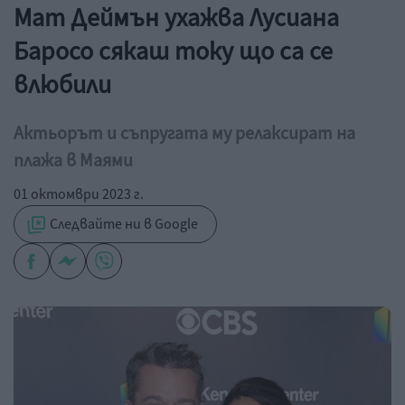
Мат Деймън ухажва Лусиана
Баросо сякаш току що са се
влюбили
Актьорът и съпругата му релаксират на
плажа в Маями
01 октомври 2023 г.
Следвайте ни в Google