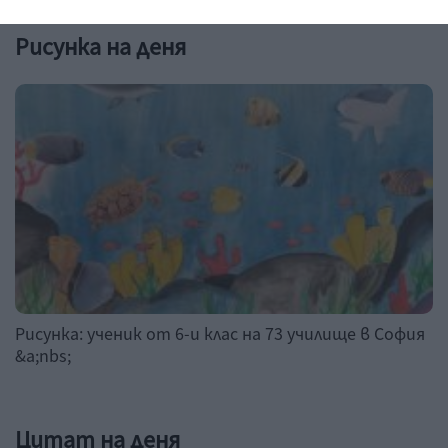
Рисунка на деня
Рисунка: ученик от 6-и клас на 73 училище в София
&a;nbs;
Цитат на деня