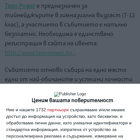
Teen
Power
е предназначен за
тийнейджърите в гимназиална възраст (7-12
клас), а участието в събитието е напълно
безплатно. Необходима е единствено
регистрация в сайта на ивента:
http://www.teenpower.bg/
.
Събитието отново събира на едно място
едни от най-обичаните и успешни личности
в България, сред които
Александър
Карагьозов
- композитор, диригент и
Ценим вашата поверителност
музикален продуцент, базиран в Лондон, с над
Ние и нашите 1732
партньори
съхраняваме и/или имаме
100 проекта зад името си в сверите на
достъп до информация на устройство, като бисквитки, и
обработваме лични данни, като уникални идентификатори и
музиката, телевизията, образованието и
стандартна информация, изпратена от устройство за
мениджмънта;
Татяна Иванова
- момичето
персонализирана реклама и съдържание, измерване на