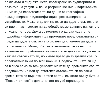
рекламата и съдържанието, изследване на аудиторията и
от Добрич, което е все по-близо до своята
развитие на услуги.
С ваше разрешение ние и партньорите
мечта да стане първата жена космонавт на
ни може да използваме точни данни за географско
България;
Реми Тоин
– един от любимците на
позициониране и идентификация чрез сканиране на
устройството. Можете да кликнете, за да дадете съгласието
публиката и финалист в предаването
си ние и партньорите ни да обработваме данните ви, както е
„България търси талант“;
Кристина
описано по-горе. Друга възможност е да разгледате по-
подробна информация и да промените предпочитанията си,
Верославова
- актриса и продуцент,
преди да дадете съгласието си, или да откажете да дадете
завършила престижната школа по театър и
съгласието си.
Моля, обърнете внимание, че за част от
начините на обработване на личните ви данни може да не се
кино „Лий Страсбърг“ в Лос Анджелис;
изисква съгласието ви, но имате право да възразите срещу
Александра Драгова
– хореограф и танцьор,
обработването им по тези начини. Предпочитанията ви ще
работила с международни звезди като Dua
са в сила само за този уебсайт. Можете да промените своите
предпочитания или да оттеглите съгласието си по всяко
Lipa, Rita Ora, а от няколко години също
време, като се върнете на този сайт и кликнете върху бутона
участва във филмови продукции като
"Поверителност" в долната част на уеб страницата.
„Непобедимите 4“ и „Спомен“ с Моника
Белучи и Лиъм Нийсън, както и още много
други.