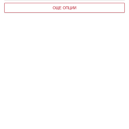
ОЩЕ ОПЦИИ
Обяснение дават психолози
08 август 2026 г.
Здраве
Жега и безсъние мъчат бременната