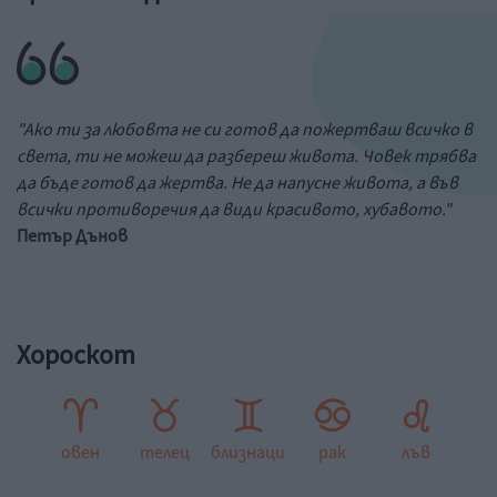
"Ако ти за любовта не си готов да пожертваш всичко в
света, ти не можеш да разбереш живота. Човек трябва
да бъде готов да жертва. Не да напусне живота, а във
всички противоречия да види красивото, хубавото."
Петър Дънов
Хороскот
овен
телец
близнаци
рак
лъв