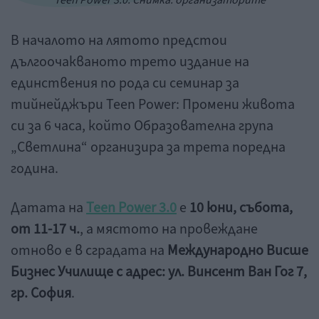
Teen Power 3.0. Снимка: организаторите
В началото на лятото предстои
дългоочакваното трето издание на
единствения по рода си семинар за
тийнейджъри Teen Power: Промени живота
си за 6 часа, който Образователна група
„Светлина“ организира за трета поредна
година.
Датата на
Teen
Power
3.0
е
10 юни, събота,
от 11-17 ч.
, а мястото на провеждане
отново е в сградата на
Международно Висше
Бизнес Училище с адрес: ул. Винсент Ван Гог 7,
гр. София
.