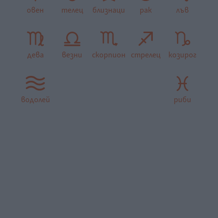
овен
телец
близнаци
рак
лъв
дева
везни
скорпион
стрелец
козирог
водолей
риби