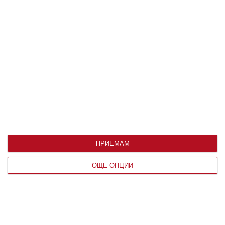
Здраве
Ужас: детето има глисти
Как да разпознаем паразитите и какво може да
направим
21 юни 2020 г.
ПРИЕМАМ
ОЩЕ ОПЦИИ