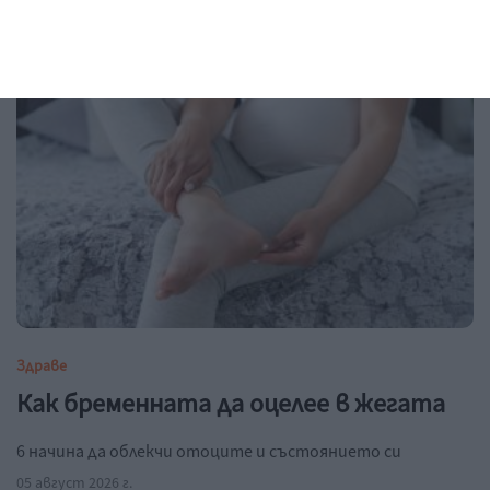
06 август 2026 г.
Здраве
Как бременната да оцелее в жегата
6 начина да облекчи отоците и състоянието си
05 август 2026 г.