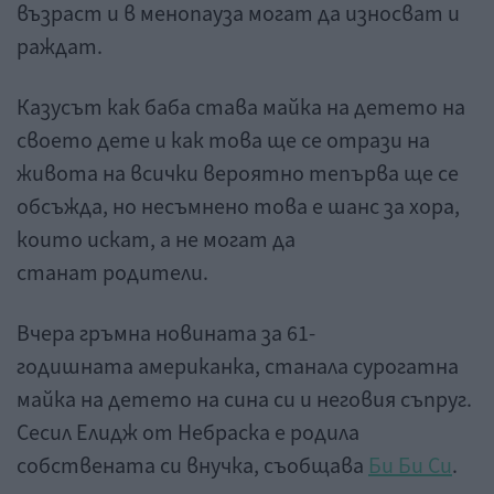
възраст и в менопауза могат да износват и
раждат.
Казусът как баба става майка на детето на
своето дете и как това ще се отрази на
живота на всички вероятно тепърва ще се
обсъжда, но несъмнено това е шанс за хора,
които искат, а не могат да
станат родители.
Вчера гръмна новината за 61-
годишната американка, станала сурогатна
майка на детето на сина си и неговия съпруг.
Сесил Елидж от Небраска е родила
собствената си внучка, съобщава
Би Би Си
.