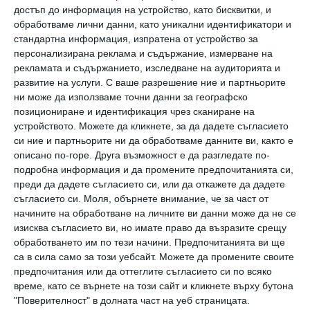
достъп до информация на устройство, като бисквитки, и
сестрата на Елиът ин витро оплождането и
обработваме лични данни, като уникални идентификатори и
бременността на Сесил Елидж преминали
стандартна информация, изпратена от устройство за
персонализирана реклама и съдържание, измерване на
гладко, макар и малко по-тежко от
рекламата и съдържанието, изследване на аудиторията и
предишните ѝ три бременности с нейните
развитие на услуги.
С ваше разрешение ние и партньорите
ни може да използваме точни данни за географско
деца.
позициониране и идентификация чрез сканиране на
устройството. Можете да кликнете, за да дадете съгласието
Бебето, на което тя е баба и майка, както е
си ние и партньорите ни да обработваме данните ви, както е
описано по-горе. Друга възможност е да разгледате по-
записано в свидетелството за раждане на
подробна информация и да промените предпочитанията си,
Ума Луиз, се е родило миналата седмица и е
преди да дадете съгласието си, или да откажете да дадете
добре.
съгласието си.
Моля, обърнете внимание, че за част от
начините на обработване на личните ви данни може да не се
изисква съгласието ви, но имате право да възразите срещу
Това обаче не е единствен случай
, който,
обработването им по тези начини. Предпочитанията ви ще
според някои е фрапиращ и неприемлив, но за
са в сила само за този уебсайт. Можете да промените своите
предпочитания или да оттеглите съгласието си по всяко
други е спасение и единствена надежда да
време, като се върнете на този сайт и кликнете върху бутона
имат дете, благодарение на чудесата на
"Поверителност" в долната част на уеб страницата.