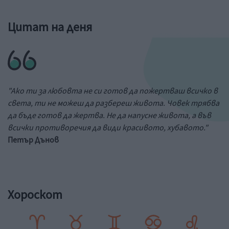
Цитат на деня
"Ако ти за любовта не си готов да пожертваш всичко в
света, ти не можеш да разбереш живота. Човек трябва
да бъде готов да жертва. Не да напусне живота, а във
всички противоречия да види красивото, хубавото."
Петър Дънов
Хороскот