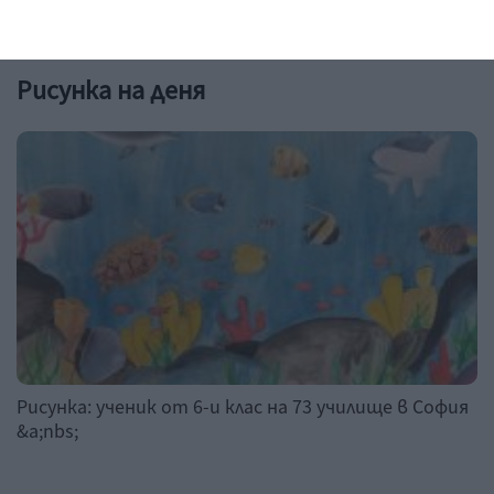
Рисунка на деня
Рисунка: ученик от 6-и клас на 73 училище в София
&a;nbs;