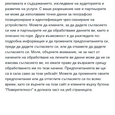
рекламата и съдържанието, изследване на аудиторията и
монета е свързана с “кучешка” тема и има
развитие на услуги.
С ваше разрешение ние и партньорите
елементи на хумор.
ни може да използваме точни данни за географско
позициониране и идентификация чрез сканиране на
устройството. Можете да кликнете, за да дадете съгласието
Двете малки деца на Мъск са от бившата му
си ние и партньорите ни да обработваме данните ви, както е
тръпка - певицата Граймс.
описано по-горе. Друга възможност е да разгледате по-
подробна информация и да промените предпочитанията си,
преди да дадете съгласието си, или да откажете да дадете
съгласието си.
Моля, обърнете внимание, че за част от
начините на обработване на личните ви данни може да не се
изисква съгласието ви, но имате право да възразите срещу
обработването им по тези начини. Предпочитанията ви ще
са в сила само за този уебсайт. Можете да промените своите
предпочитания или да оттеглите съгласието си по всяко
време, като се върнете на този сайт и кликнете върху бутона
"Поверителност" в долната част на уеб страницата.