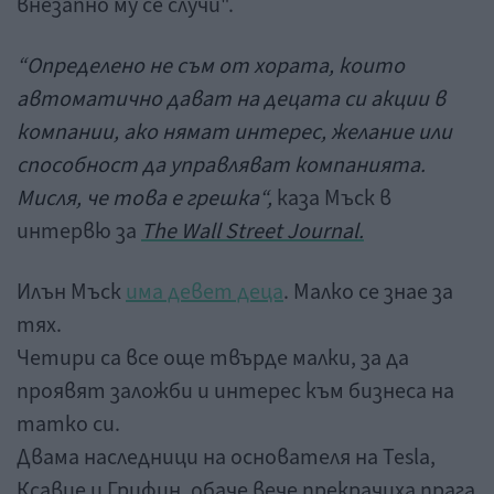
внезапно му се случи".
“Определено не съм от хората, които
автоматично дават на децата си акции в
компании, ако нямат интерес, желание или
способност да управляват компанията.
Мисля, че това е грешка“,
каза Мъск в
интервю за
The Wall Street Journal.
Илън Мъск
има девет деца
. Малко се знае за
тях.
Четири са все още твърде малки, за да
проявят заложби и интерес към бизнеса на
татко си.
Двама наследници на основателя на Tesla,
Ксавие и Грифин, обаче вече прекрачиха прага