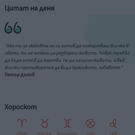
Цитат на деня
"Ако ти за любовта не си готов да пожертваш всичко в
света, ти не можеш да разбереш живота. Човек трябва
да бъде готов да жертва. Не да напусне живота, а във
всички противоречия да види красивото, хубавото."
Петър Дънов
Хороскот
овен
телец
близнаци
рак
лъв