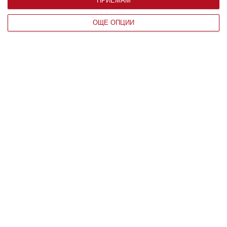
ПРИЕМАМ
Заедно
ОЩЕ ОПЦИИ
Винаги избирай любовта
10 август 2026 г.
Здраве
„Жълт картон“ за тегобите на