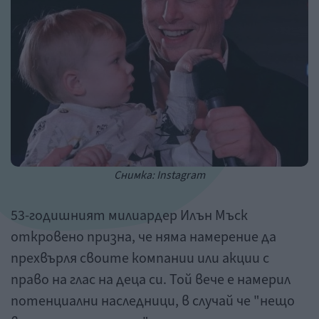
Снимка: Instagram
53-годишният милиардер Илън Мъск
откровено призна, че няма намерение да
прехвърля своите компании или акции с
право на глас на деца си. Той вече е намерил
потенциални наследници, в случай че "нещо