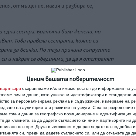
ния, отмъщение, магия и разбира се,
и една сестра. Братята били женени, но
твят. Това правела сестрата, която си
храна за всички. По тази причина съпругите
а си и накрая се обединили, за да я отстранят
набдителка с храна на домакинството, за да
енното място.
Ценим вашата поверителност
партньори
съхраняваме и/или имаме достъп до информация на уст
? Ще чуете в нашия приказен подкаст
отваме лични данни, като уникални идентификатори и стандартна 
йство за персонализирана реклама и съдържание, измерване на ре
едване на аудиторията и развитие на услуги.
С ваше разрешение н
аме точни данни за географско позициониране и идентификация ч
те да кликнете, за да дадете съгласието си ние и партньорите ни 
е описано по-горе. Друга възможност е да разгледате по-подробна
танията си, преди да дадете съгласието си, или да откажете да д