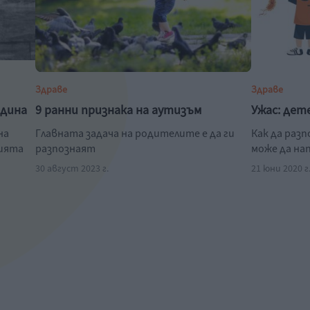
Здраве
Здраве
одина
9 ранни признака на аутизъм
Ужас: дет
на
Главната задача на родителите е да ги
Как да раз
нията
разпознаят
може да на
30 август 2023 г.
21 юни 2020 г