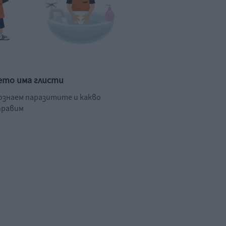
ето има глисти
познаем паразитите и какво
правим
.