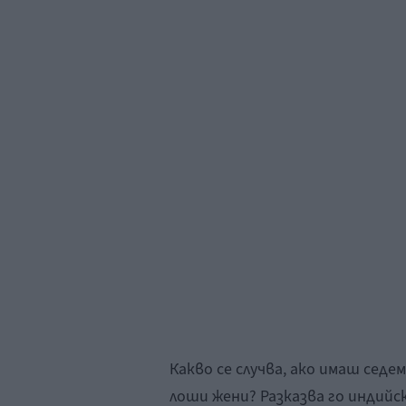
Какво се случва, ако имаш седе
лоши жени? Разказва го индийс