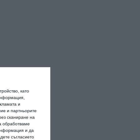
ройство, като
информация,
кламата и
ие и партньорите
рез сканиране на
да обработваме
 информация и да
адете съгласието