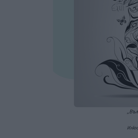
„
Въл
Илю