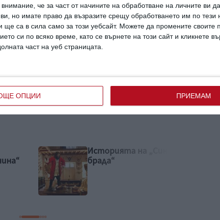
внимание, че за част от начините на обработване на личните ви д
 ви, но имате право да възразите срещу обработването им по тези 
 ще са в сила само за този уебсайт. Можете да промените своите
ието си по всяко време, като се върнете на този сайт и кликнете в
долната част на уеб страницата.
ка приказка
истории
ОЩЕ ОПЦИИ
ПРИЕМАМ
инята
Белият папагал, за
който мечтаело едно
малко момиченце
(подкаст)