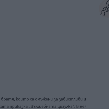
м братя, които са омъжени за завистливи и
ката приказка „Вълшебната цигулка“. В нея