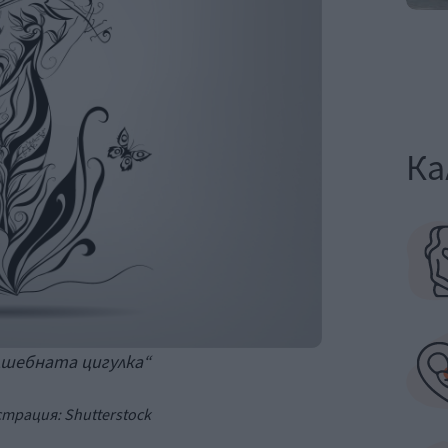
Ка
шебната цигулка
“
страция:
Shutterstock