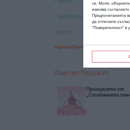
-
Spotify
си.
Моля, обърнете 
изисква съгласието
-
Spotify for Creators
Предпочитанията ви
да оттеглите съглас
"Поверителност" в 
-
Storytel
подкаст
Приказки по пижама
индийс
Още от
Подкаст
нцесата от
Историята на „С
ъклената планина“
брада“