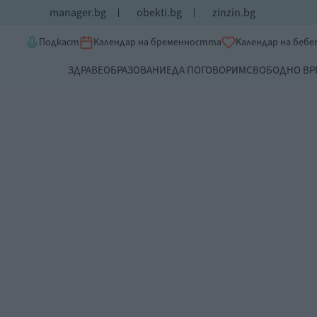
manager.bg
obekti.bg
zinzin.bg
Подкаст
Календар на бременността
Календар на беб
ЗДРАВЕ
ОБРАЗОВАНИЕ
ДА ПОГОВОРИМ
СВОБОДНО ВР