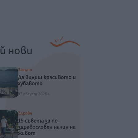
й нови
Заедно
Да видиш красивото и
хубавото
07 август 2026 г.
Здраве
15 съвета за по-
здравословен начин на
живот