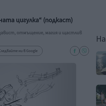
ната цигулка“ (подкаст)
 завист, отмъщение, магия и щастлив
На
Следвайте ни в Google