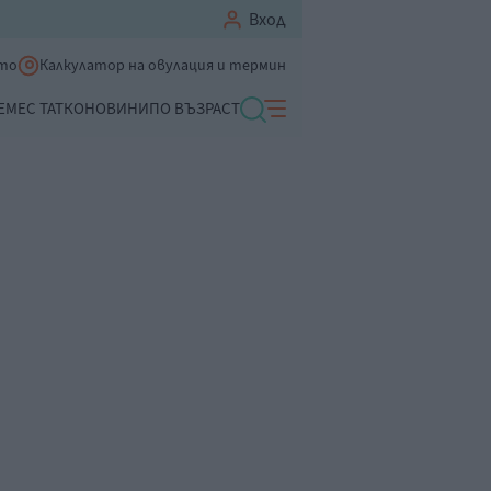
Вход
ето
Калкулатор на овулация и термин
ЕМЕ
С ТАТКО
НОВИНИ
ПО ВЪЗРАСТ