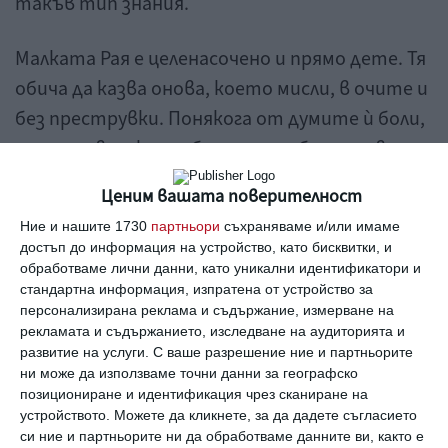
такъв тип знания.
Малката Рая е целенасочено и прямо дете. Тя
обича да казва онова, което мисли, в очите и
без преструвки. Понякога от думите ѝ боли,
но после всички разбират, че е била права.
Много честна в отношенията и
Ценим вашата поверителност
изключително верен приятел.
Ние и нашите 1730
партньори
съхраняваме и/или имаме
достъп до информация на устройство, като бисквитки, и
Известни личности с името Рая
обработваме лични данни, като уникални идентификатори и
стандартна информация, изпратена от устройство за
персонализирана реклама и съдържание, измерване на
Рая Назарян, зам.председаел на парламента
рекламата и съдържанието, изследване на аудиторията и
Рая Пеева, актриса
развитие на услуги.
С ваше разрешение ние и партньорите
Рая Иванова, журналист
ни може да използваме точни данни за географско
Рая Млякова, волейболист
позициониране и идентификация чрез сканиране на
устройството. Можете да кликнете, за да дадете съгласието
Как галено да се обръщате към
си ние и партньорите ни да обработваме данните ви, както е