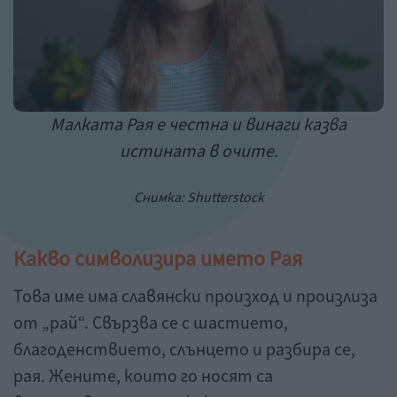
Малката Рая е честна и винаги казва
истината в очите.
Снимка:
Shutterstock
Какво символизира името Рая
Това име има славянски произход и произлиза
от „рай“. Свързва се с шастието,
благоденствието, слънцето и разбира се,
рая. Жените, които го носят са