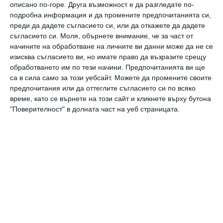
описано по-горе. Друга възможност е да разгледате по-
малкото дете на име Рая
подробна информация и да промените предпочитанията си,
преди да дадете съгласието си, или да откажете да дадете
Предлагаме ви няколко идеи, за които е много
съгласието си.
Моля, обърнете внимание, че за част от
начините на обработване на личните ви данни може да не се
вероятно вече да сте се досетили, а нищо
изисква съгласието ви, но имате право да възразите срещу
чудно и да ви изненадаме: Рори, Роро, Райче,
обработването им по тези начини. Предпочитанията ви ще
са в сила само за този уебсайт. Можете да промените своите
Рея.
предпочитания или да оттеглите съгласието си по всяко
време, като се върнете на този сайт и кликнете върху бутона
Деси Тодорова
"Поверителност" в долната част на уеб страницата.
име
значение
Рая
любопитно
Още от
Свободно време
и
Хороскоп за август:
Д
Предизвикателствата
п
пред всяка зодия!