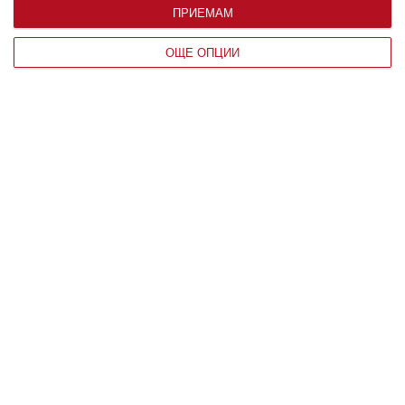
ПРИЕМАМ
ОЩЕ ОПЦИИ
Заедно
Павел Иванов пали спортни страсти
у сина си
Екранният Гунди спортува редовно и усилено
05 август 2026 г.