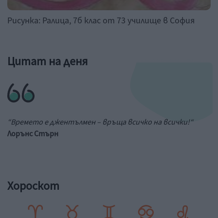
Рисунка: Ралица, 7б клас от 73 училище в София
Цитат на деня
“Времето е джентълмен – връща всичко на всички!“
Лорънс Стърн
Хороскот