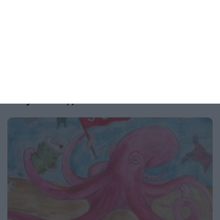
дните
Актрисата позира с видимо голям корем
03 август 2026 г.
Рисунка на деня