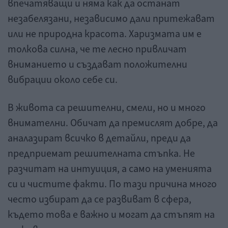
впечатяващи и няма как да останат
незабелязани, независимо дали притежават
или не природна красота. Харизмата им е
толкова силна, че те лесно привличат
вниманието и създават положителни
вибрации около себе си.
В живота са решителни, смели, но и много
внимателни. Обичат да премислят добре, да
аналазират всичко в детайли, преди да
предприемат решителната стъпка. Не
разчитат на интуиция, а само на уменията
си и чистите факти. По тази причина много
често избират да се развиват в сфера,
където това е важно и могат да стъпят на