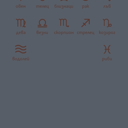
овен
телец
близнаци
рак
лъв
дева
везни
скорпион
стрелец
козирог
водолей
риби