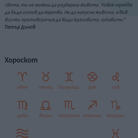
света, ти не можеш да разбереш живота. Човек трябва
да бъде готов да жертва. Не да напусне живота, а във
всички противоречия да види красивото, хубавото."
Петър Дънов
Хороскот
овен
телец
близнаци
рак
лъв
дева
везни
скорпион
стрелец
козирог