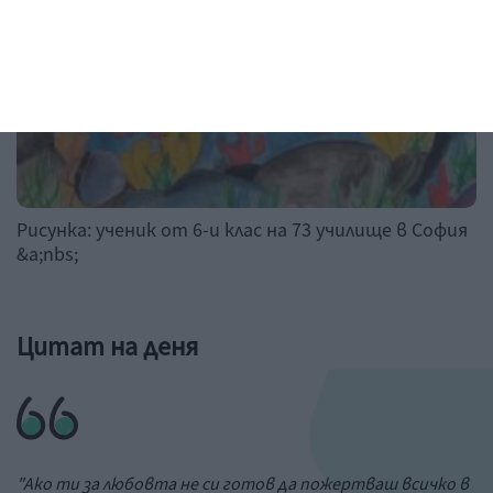
Рисунка: ученик от 6-и клас на 73 училище в София
&a;nbs;
Цитат на деня
"Ако ти за любовта не си готов да пожертваш всичко в