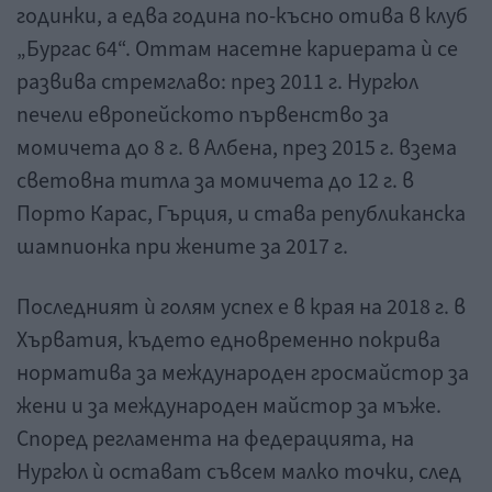
годинки, а едва година по-късно отива в клуб
„Бургас 64“. Оттам насетне кариерата ѝ се
развива стремглаво: през 2011 г. Нургюл
печели европейското първенство за
момичета до 8 г. в Албена, през 2015 г. взема
световна титла за момичета до 12 г. в
Порто Карас, Гърция, и става републиканска
шампионка при жените за 2017 г.
Последният ѝ голям успех е в края на 2018 г. в
Хърватия, където едновременно покрива
норматива за международен гросмайстор за
жени и за международен майстор за мъже.
Според регламента на федерацията, на
Нургюл ѝ остават съвсем малко точки, след