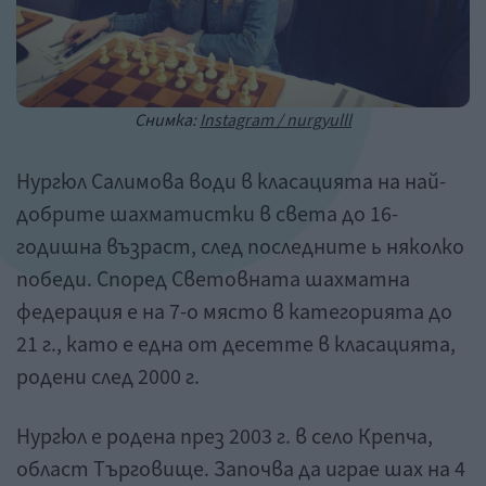
Снимка:
Instagram / nurgyulll
Нургюл Салимова води в класацията на най-
добрите шахматистки в света до 16-
годишна възраст, след последните ь няколко
победи. Според Световната шахматна
федерация е на 7-о място в категорията до
21 г., като е една от десетте в класацията,
родени след 2000 г.
Нургюл е родена през 2003 г. в село Крепча,
област Търговище. Започва да играе шах на 4