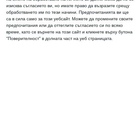
у нас
изисква съгласието ви, но имате право да възразите срещу
обработването им по тези начини. Предпочитанията ви ще
са в сила само за този уебсайт. Можете да промените своите
Коментари
предпочитания или да оттеглите съгласието си по всяко
време, като се върнете на този сайт и кликнете върху бутона
"Поверителност" в долната част на уеб страницата.
Трябва да сте регистриран потребител за да
напишете коментар
Виж всички коментари
Най нови
Да поговорим