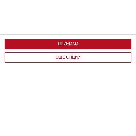
ПРИЕМАМ
ОЩЕ ОПЦИИ
Заедно
Дженифър Лопес подготвя децата за
колеж
Семейството събира впечатления от Италия
08 август 2026 г.