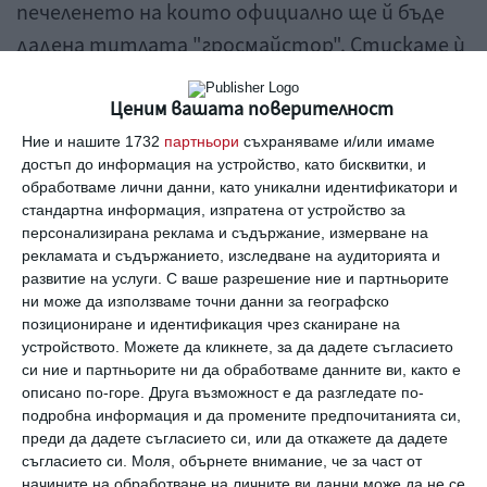
печеленето на които официално ще й бъде
дадена титлата "гросмайстор". Стискаме ѝ
палци!
Ценим вашата поверителност
Ние и нашите 1732
партньори
съхраняваме и/или имаме
нургюл
шахматистка
света
достъп до информация на устройство, като бисквитки, и
обработваме лични данни, като уникални идентификатори и
стандартна информация, изпратена от устройство за
персонализирана реклама и съдържание, измерване на
Здраве
рекламата и съдържанието, изследване на аудиторията и
Защо шахът е полезен за детския мозък
развитие на услуги.
С ваше разрешение ние и партньорите
ни може да използваме точни данни за географско
позициониране и идентификация чрез сканиране на
устройството. Можете да кликнете, за да дадете съгласието
Спорт
си ние и партньорите ни да обработваме данните ви, както е
Каня те за партия шах
описано по-горе. Друга възможност е да разгледате по-
подробна информация и да промените предпочитанията си,
преди да дадете съгласието си, или да откажете да дадете
Образование
съгласието си.
Моля, обърнете внимание, че за част от
Легенда на шахмата открива турнир за деца
начините на обработване на личните ви данни може да не се