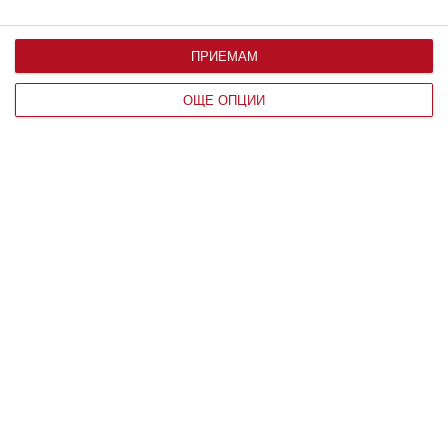
ПРИЕМАМ
ОЩЕ ОПЦИИ
Здраве
Как правилно да лекуваме хремата
5 основни правила, които родителите е добре да
спазват
07 август 2026 г.