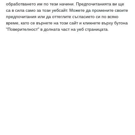
обработването им по тези начини. Предпочитанията ви ще
са в сила само за този уебсайт. Можете да промените своите
предпочитания или да оттеглите съгласието си по всяко
време, като се върнете на този сайт и кликнете върху бутона
Най нови
"Поверителност" в долната част на уеб страницата.
Да поговорим
Тези 6 изречения показват, че
човекът мисли преди всичко за себе
си
07 август 2026 г.
Новини
„Тримата мускетари“ гостуват в
Пловдив – спектакъл, който не бива
да пропускате това лято
07 август 2026 г.
Новини