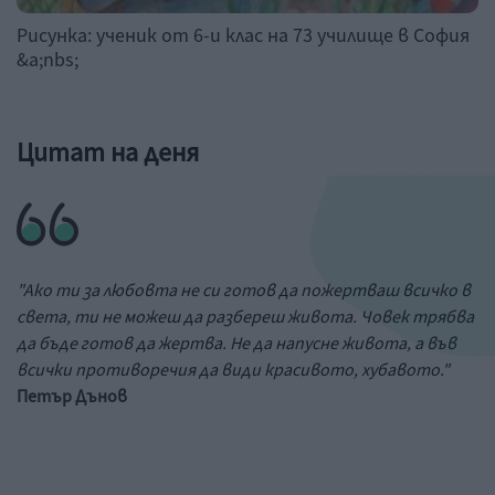
Рисунка: ученик от 6-и клас на 73 училище в София
&a;nbs;
Цитат на деня
"Ако ти за любовта не си готов да пожертваш всичко в
света, ти не можеш да разбереш живота. Човек трябва
да бъде готов да жертва. Не да напусне живота, а във
всички противоречия да види красивото, хубавото."
Петър Дънов