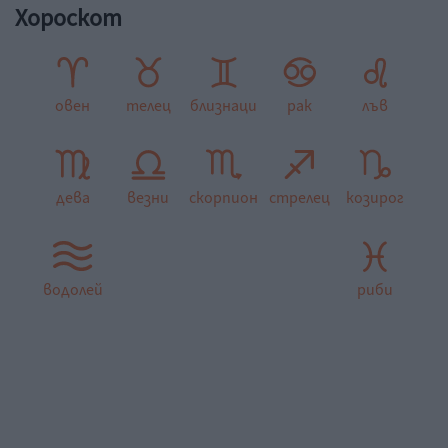
Хороскот
овен
телец
близнаци
рак
лъв
дева
везни
скорпион
стрелец
козирог
водолей
риби