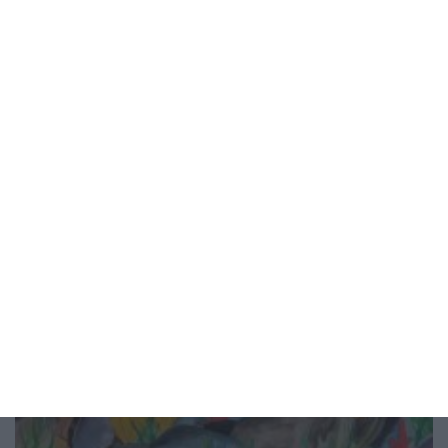
който ви подкрепя
Проверете дали това се случва с вашата връзка
05 август 2026 г.
Рисунка на деня