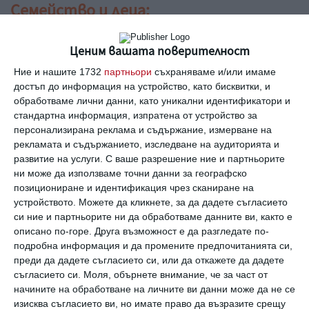
Семейство и деца:
Децата допринасят за натрупването на умората през
Ценим вашата поверителност
седмицата. Имате усещането, че са се наговорили да ви
правят напук и да ви изнервят постоянно. Но така е с
Ние и нашите 1732
партньори
съхраняваме и/или имаме
малчуганите в тази възраст.
достъп до информация на устройство, като бисквитки, и
обработваме лични данни, като уникални идентификатори и
лъв
хороскоп
седмичен
прогноза
здраве
работа
любов
стандартна информация, изпратена от устройство за
семейство
деца
персонализирана реклама и съдържание, измерване на
рекламата и съдържанието, изследване на аудиторията и
развитие на услуги.
С ваше разрешение ние и партньорите
Коментари
ни може да използваме точни данни за географско
позициониране и идентификация чрез сканиране на
устройството. Можете да кликнете, за да дадете съгласието
Трябва да сте регистриран потребител за да
си ние и партньорите ни да обработваме данните ви, както е
напишете коментар
описано по-горе. Друга възможност е да разгледате по-
подробна информация и да промените предпочитанията си,
преди да дадете съгласието си, или да откажете да дадете
Виж всички коментари
съгласието си.
Моля, обърнете внимание, че за част от
начините на обработване на личните ви данни може да не се
изисква съгласието ви, но имате право да възразите срещу