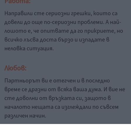
Работа:
Направили сте сериозни грешки, които са
довели до още по-сериозни проблеми. А най-
лошото е, че опитвате да го прикриете, но
всичко лъсва доста бързо и изпадате в
неловка ситуация.
Любов:
Партньорът ви е отегчен и в последно
време се дразни от всяка ваша дума. И вие не
сте доволни от връзката си, защото в
началото нещата са изглеждали по съвсем
различен начин.