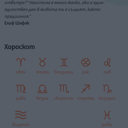
отвътре?“ Наистина е много жалко, ако и един-
единствен ден в живота ти е същият, както
предишния.“
Елиф Шафак
Хороскот
овен
телец
близнаци
рак
лъв
дева
везни
скорпион
стрелец
козирог
водолей
риби