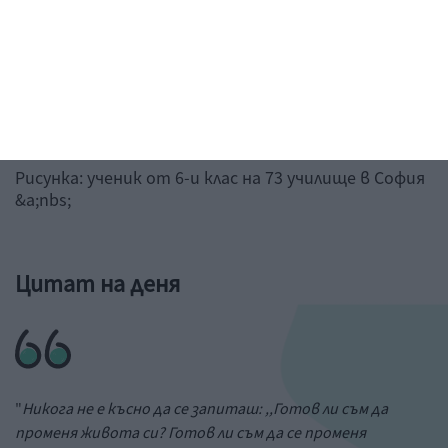
Рисунка: ученик от 6-и клас на 73 училище в София
&a;nbs;
Цитат на деня
"
Никога не е късно да се запиташ: ,,Готов ли съм да
променя живота си? Готов ли съм да се променя