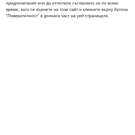
предпочитания или да оттеглите съгласието си по всяко
време, като се върнете на този сайт и кликнете върху бутона
"Поверителност" в долната част на уеб страницата.
Най нови
Здраве
15 съвета за по-здравословен начин
на живот
06 август 2026 г.
Здраве
Как да предпазим детето от
прегряване
06 август 2026 г.