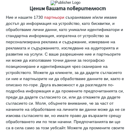
Семейство и деца:
Ценим вашата поверителност
Решавате да изведете децата през уикенда и изведнъж
Ние и нашите 1730
партньори
съхраняваме и/или имаме
се оказва, че не може да се справите с всичко, което сте
достъп до информация на устройство, като бисквитки, и
обещали да направите през същите тези почивни дни.
обработваме лични данни, като уникални идентификатори и
стандартна информация, изпратена от устройство за
стрелец
хороскоп
седмичен
прогноза
здраве
работа
любов
персонализирана реклама и съдържание, измерване на
семейство
деца
рекламата и съдържанието, изследване на аудиторията и
развитие на услуги.
С ваше разрешение ние и партньорите
ни може да използваме точни данни за географско
Коментари
позициониране и идентификация чрез сканиране на
устройството. Можете да кликнете, за да дадете съгласието
си ние и партньорите ни да обработваме данните ви, както е
Трябва да сте регистриран потребител за да
описано по-горе. Друга възможност е да разгледате по-
напишете коментар
подробна информация и да промените предпочитанията си,
преди да дадете съгласието си, или да откажете да дадете
съгласието си.
Моля, обърнете внимание, че за част от
Виж всички коментари
начините на обработване на личните ви данни може да не се
изисква съгласието ви, но имате право да възразите срещу
обработването им по тези начини. Предпочитанията ви ще
са в сила само за този уебсайт. Можете да промените своите