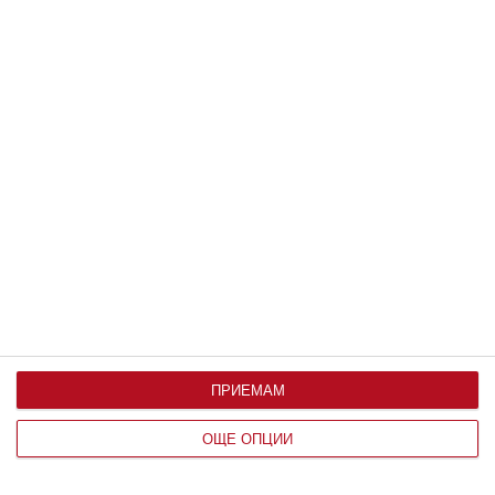
Заедно
Идилия и релакс за семейството на
Башар Рахал
ПРИЕМАМ
Любомира Башева пусна фоторазказ от ваканцията им
06 август 2026 г.
ОЩЕ ОПЦИИ