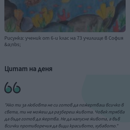
Рисунка: ученик от 6-и клас на 73 училище в София
&a;nbs;
Цитат на деня
"Ако ти за любовта не си готов да пожертваш всичко в
света, ти не можеш да разбереш живота. Човек трябва
да бъде готов да жертва. Не да напусне живота, а във
всички противоречия да види красивото, хубавото."