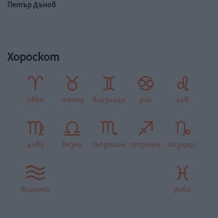
Петър Дънов
Хороскот
овен
телец
близнаци
рак
лъв
дева
везни
скорпион
стрелец
козирог
водолей
риби