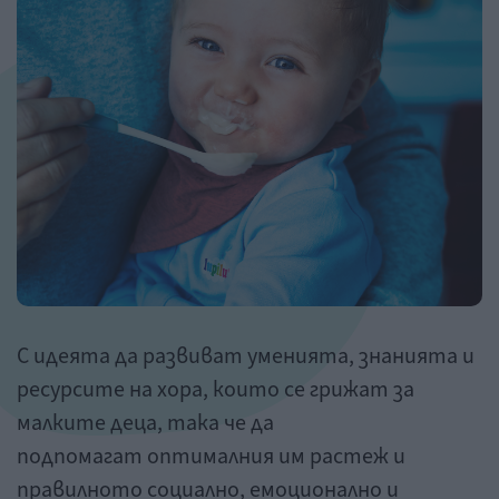
С идеята да развиват уменията, знанията и
ресурсите на хора, които се грижат за
малките деца, така че да
подпомагат оптималния им растеж и
правилното социално, емоционално и