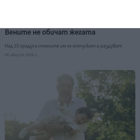
Здраве
Вените не обичат жегата
Над 25 градуса стените им се отпускат и раздуват
06 август 2026 г.