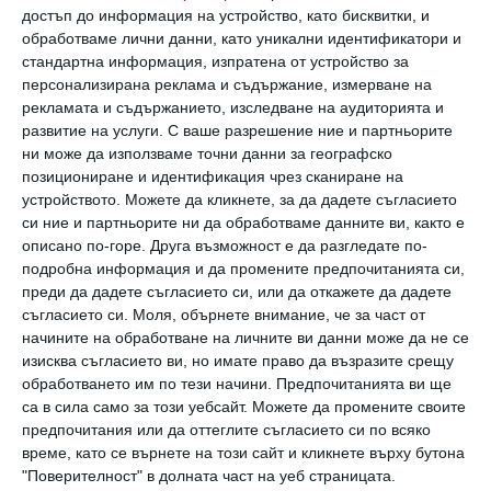
на талантите на техните деца на възраст
достъп до информация на устройство, като бисквитки, и
между 6 и 14 години. С тази кампания
обработваме лични данни, като уникални идентификатори и
стандартна информация, изпратена от устройство за
насочваме вниманието си към грижата за
персонализирана реклама и съдържание, измерване на
най-малките“
, заяви Милена Драгийска,
рекламата и съдържанието, изследване на аудиторията и
развитие на услуги.
С ваше разрешение ние и партньорите
главен изпълнителен директор на Лидл
ни може да използваме точни данни за географско
България.
позициониране и идентификация чрез сканиране на
устройството. Можете да кликнете, за да дадете съгласието
си ние и партньорите ни да обработваме данните ви, както е
описано по-горе. Друга възможност е да разгледате по-
подробна информация и да промените предпочитанията си,
преди да дадете съгласието си, или да откажете да дадете
съгласието си.
Моля, обърнете внимание, че за част от
начините на обработване на личните ви данни може да не се
изисква съгласието ви, но имате право да възразите срещу
обработването им по тези начини. Предпочитанията ви ще
са в сила само за този уебсайт. Можете да промените своите
предпочитания или да оттеглите съгласието си по всяко
време, като се върнете на този сайт и кликнете върху бутона
"Поверителност" в долната част на уеб страницата.