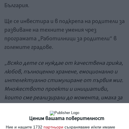
България.
Ще се инвестира и в подкрепа на родители за
развиване на техните умения чрез
програмата „Работилници за родители“ в
големите градове.
„Всяко дете се нуждае от качествена грижа,
любов, пълноценно хранене, емоционално и
интелектуално стимулиране от първия миг.
Множеството проекти и инициативи,
които сме реализирали до момента, имаха за
цел да подпомогнат родителите в посока
здравословно и балансирано хранене, спорт и
Ценим вашата поверителност
активен начин на живот, учене и развиване
Ние и нашите 1732
партньори
съхраняваме и/или имаме