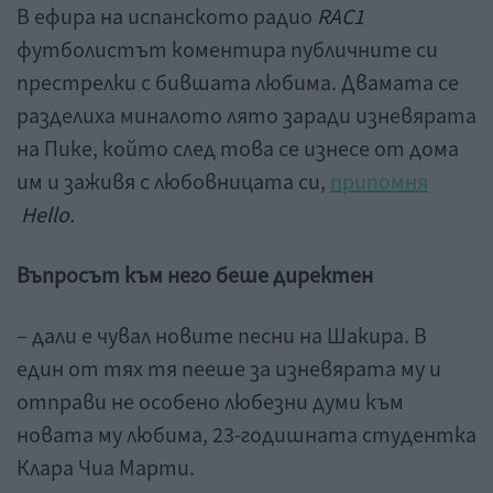
В ефира на испанското радио
RAC1
футболистът коментира публичните си
престрелки с бившата любима. Двамата се
разделиха миналото лято заради изневярата
на Пике, който след това се изнесе от дома
им и заживя с любовницата си,
припомня
Hello.
Въпросът към него беше директен
– дали е чувал новите песни на Шакира. В
един от тях тя пееше за изневярата му и
отправи не особено любезни думи към
новата му любима, 23-годишната студентка
Клара Чиа Марти.