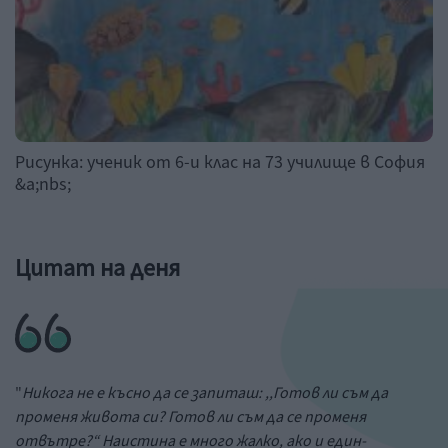
Рисунка: ученик от 6-и клас на 73 училище в София
&a;nbs;
Цитат на деня
"
Никога не е късно да се запиташ: ,,Готов ли съм да
променя живота си? Готов ли съм да се променя
отвътре?“ Наистина е много жалко, ако и един-