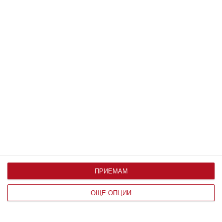
Здраве
Как да предпазим детето от
прегряване
ПРИЕМАМ
4 правила за всеки ден - на вилата и на море
ОЩЕ ОПЦИИ
06 август 2026 г.