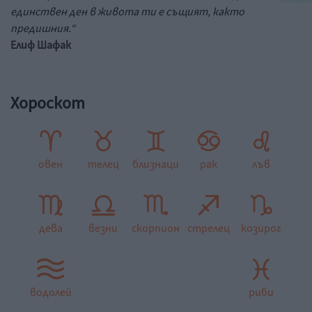
единствен ден в живота ти е същият, както
предишния.“
Елиф Шафак
Хороскот
овен
телец
близнаци
рак
лъв
дева
везни
скорпион
стрелец
козирог
водолей
риби