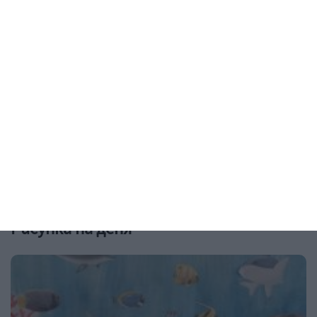
Заедно
Признай, че не си готов да станеш
баща
Живеете заедно? Това не значи нищо
04 август 2026 г.
Рисунка на деня