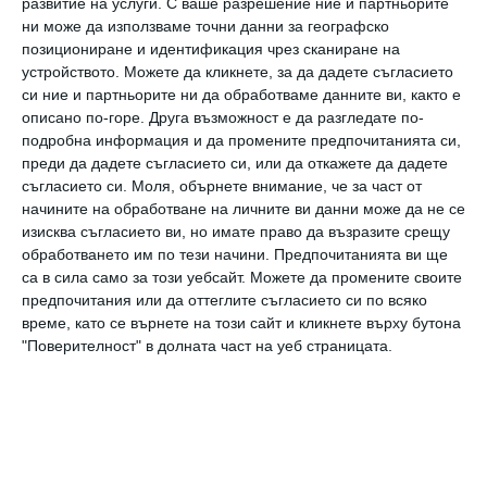
развитие на услуги.
С ваше разрешение ние и партньорите
ни може да използваме точни данни за географско
позициониране и идентификация чрез сканиране на
устройството. Можете да кликнете, за да дадете съгласието
си ние и партньорите ни да обработваме данните ви, както е
описано по-горе. Друга възможност е да разгледате по-
подробна информация и да промените предпочитанията си,
преди да дадете съгласието си, или да откажете да дадете
съгласието си.
Моля, обърнете внимание, че за част от
начините на обработване на личните ви данни може да не се
изисква съгласието ви, но имате право да възразите срещу
обработването им по тези начини. Предпочитанията ви ще
са в сила само за този уебсайт. Можете да промените своите
предпочитания или да оттеглите съгласието си по всяко
време, като се върнете на този сайт и кликнете върху бутона
"Поверителност" в долната част на уеб страницата.
“Трима мускетари“, написа Пике под