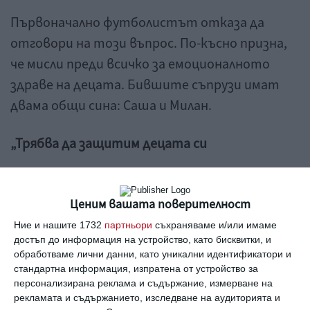
Първоначално футболистът отказа да
отговори на този въпрос. По-късно призна,
че мисли преди всичко за емоционалното
здраве на децата. Бившите съпрузи имат
двама общи сина: Саша и Милан.
„Трябва да защитим децата си
Всеки си решава сам за себе си. Не искам да
говоря повече. Просто искам децата ми да са
Ценим вашата поверителност
добре. Винаги съм имал близки отношения
Ние и нашите 1732
партньори
съхраняваме и/или имаме
достъп до информация на устройство, като бисквитки, и
със синовете си. Нищо не ме прави по-
обработваме лични данни, като уникални идентификатори и
щастлив от факта, че те са щастливи“
стандартна информация, изпратена от устройство за
призна той.
персонализирана реклама и съдържание, измерване на
рекламата и съдържанието, изследване на аудиторията и